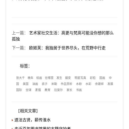
上一篇
：
艺术家社交生活：高更与梵高可能没你想的那么
孤独
下一篇
：
欧姬芙：我独居于世界尽头，在荒野中行走
标签：
张大千
晚年
绘画
在哪里
发生
嬗变
明星写真
彩铅
国画
中
国
美国
油画
孩子
米勒
作品赏析
水粉
水彩
余建祥
发展
国际
全球
素描
教育
拉斐尔
家长
书画
【
相关文章
】
道法古贤，薪传淮水
走近百年图书馆里的古籍守护者