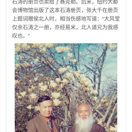
石涛的册页也卖给了赛克勒。后来，纽约大都
会博物馆出版了这本石涛册页，张大千在册页
上题词赠侯北人时，相当伤感地写道：“大风堂
仅余石涛之一册，亦经易米，北人道兄为我感
叹也。”