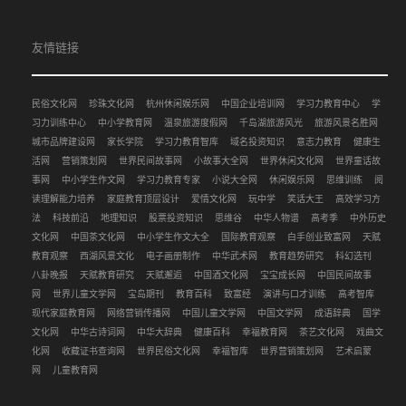
友情链接
民俗文化网
珍珠文化网
杭州休闲娱乐网
中国企业培训网
学习力教育中心
学
习力训练中心
中小学教育网
温泉旅游度假网
千岛湖旅游风光
旅游风景名胜网
城市品牌建设网
家长学院
学习力教育智库
域名投资知识
意志力教育
健康生
活网
营销策划网
世界民间故事网
小故事大全网
世界休闲文化网
世界童话故
事网
中小学生作文网
学习力教育专家
小说大全网
休闲娱乐网
思维训练
阅
读理解能力培养
家庭教育顶层设计
爱情文化网
玩中学
笑话大王
高效学习方
法
科技前沿
地理知识
股票投资知识
思维谷
中华人物谱
高考季
中外历史
文化网
中国茶文化网
中小学生作文大全
国际教育观察
白手创业致富网
天赋
教育观察
西湖风景文化
电子画册制作
中华武术网
教育趋势研究
科幻选刊
八卦晚报
天赋教育研究
天赋邂逅
中国酒文化网
宝宝成长网
中国民间故事
网
世界儿童文学网
宝岛期刊
教育百科
致富经
演讲与口才训练
高考智库
现代家庭教育网
网络营销传播网
中国儿童文学网
中国文学网
成语辞典
国学
文化网
中华古诗词网
中华大辞典
健康百科
幸福教育网
茶艺文化网
戏曲文
化网
收藏证书查询网
世界民俗文化网
幸福智库
世界营销策划网
艺术启蒙
网
儿童教育网