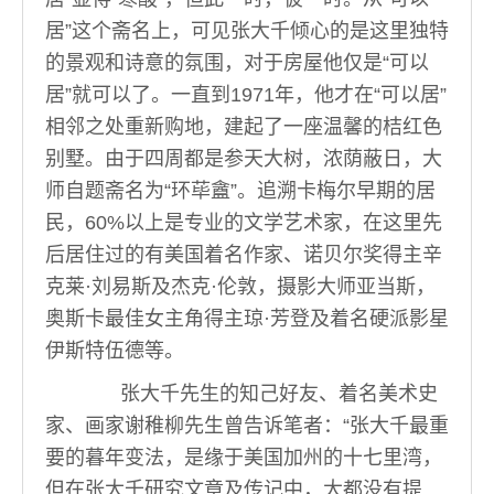
居”这个斋名上，可见张大千倾心的是这里独特
的景观和诗意的氛围，对于房屋他仅是“可以
居”就可以了。一直到1971年，他才在“可以居”
相邻之处重新购地，建起了一座温馨的桔红色
别墅。由于四周都是参天大树，浓荫蔽日，大
师自题斋名为“环荜盦”。追溯卡梅尔早期的居
民，60%以上是专业的文学艺术家，在这里先
后居住过的有美国着名作家、诺贝尔奖得主辛
克莱·刘易斯及杰克·伦敦，摄影大师亚当斯，
奥斯卡最佳女主角得主琼·芳登及着名硬派影星
伊斯特伍德等。
张大千先生的知己好友、着名美术史
家、画家谢稚柳先生曾告诉笔者：“张大千最重
要的暮年变法，是缘于美国加州的十七里湾，
但在张大千研究文章及传记中，大都没有提