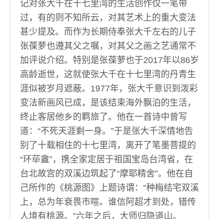
记对张大千在十七里湾的生活创作仅一笔带
过，有的则不知所云，对其艺术上的重大变法
甚少提及。而作为长期侍奉张大千左右的儿子
张葆萝也遵其父之嘱，对其父之画之艺通常不
加评说介绍。特别是张葆萝也于2017年以86岁
高龄逝世，这就使张大千在十七里湾的丹青生
涯似被岁月遮蔽。1977年，张大千意识到泼彩
变法新画风已成，是该结束海外飘泊的生活，
终止客居他乡的羁旅了。他在一首诗中曾写
道：“不死天涯剩一身。”于是张大千深情地告
别了十载相住的十七里湾，离开了笔墨菩提的
“环荜盦”，携全家定居于祖国宝岛台湾省，在
台北故宫的双溪边筑起了“摩耶精舍”。他在自
己所作的《桃源图》上题诗谓：“种梅结宅双溪
上，总为年衰畏市喧。谁信阿超才到处，错传
人境有桃源。”六年之后，大师归隐道山。