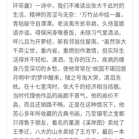
环荜盦》一诗中，我们不难读出张大千此时的
生活、精神的苦涩与无奈：“万竹丛中结一盦，
青毡能守自潭潭。老派夷市贫非病，久待蛮姬
语亦谙。得保闲身唯善饭，未除习气爱清淡。
呼儿且为开萝经，新有邻翁住屋南。”虽然张大
千弃尘世，重内省，重燃创作激情，但实际生
活得并不轻松、潇洒。生存的压力、疾病的缠
身乃至深切的乡愁，使他常常在“故国不堪回首
月明中”的梦中醒来，随之号淘大哭，清泪洗
枕。在十七里湾时，张大千的经济相当拮据。
当时代理他作品的画廊不景气，他的画价不
高，而且还销路不畅。正是在这种情况下，他
苦心多年所收藏的古典书画，乃至镇宅之宝都
只得售于朋友，着名的董源《溪岸图》卖给了
王季迁，八大的山水卖给了王方宇，最后一本