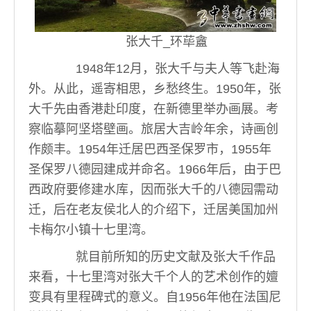
张大千_环荜盦
1948年12月，张大千与夫人等飞赴海
外。从此，遥寄相思，乡愁终生。1950年，张
大千先由香港赴印度，在新德里举办画展。考
察临摹阿坚塔壁画。旅居大吉岭年余，诗画创
作颇丰。1954年迁居巴西圣保罗市，1955年
圣保罗八德园建成并命名。1966年后，由于巴
西政府要修建水库，因而张大千的八德园需动
迁，后在老友侯北人的介绍下，迁居美国加州
卡梅尔小镇十七里湾。
就目前所知的历史文献及张大千作品
来看，十七里湾对张大千个人的艺术创作的嬗
变具有里程碑式的意义。自1956年他在法国尼