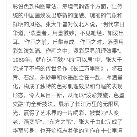
彩设色到构图章法、意境气韵各个方面，让传
统的中国画焕发出崭新的面貌、瑰丽的气象和
鲜明的风格。张大千曾对侯北人说，“明代李日
华道，‘泼墨者，用墨徽妙，不见笔经，如泼出
耳。’作画之前，丘壑意成。作画之时，落墨用
彩如泼如洒。作画之中，泼彩尽显肌理效果”。
1969年，就在这间狭小的“可以居”中，张大千
完成了不朽的传世名作《长江万里图》，将石
青、石绿、朱砂等和水墨融合在一起，挥洒晕
化，构成了独特的色彩肌理效果和奇崛的表现
形态，令人耳目一新，从而以“泼彩兼施，色墨
交融”的全新技法，展示了长江万里的无限风
光，赢得了艺术界的一片喝彩，被誉为“人变
老，画变新”、“东方之笔”，张大千由此完成了
华丽转身，也开始标志着他的创作在十七里湾