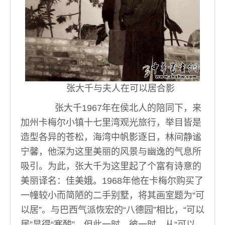
张大千与夫人在可以居合影
张大千1967年在侯北人的陪同下，来
加州卡梅尔小镇十七里湾观光旅行，举目皆是
造型各异的苍松，海湾中帆影逐日，林间静谧
宁馨，他深为这里美丽的风景与幽逸的气息所
吸引。为此，张大千为这里起了个富有诗意的
美丽译名：佳美娥。1968年他在卡梅尔购买了
一幢较小而简陋的二手别墅，将其画室题为“可
以居”。与巴西气派恢宏的“八德园”相比，“可以
居”显得“寒酸”，但此一时，彼一时。从“可以