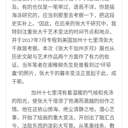
及。有的也仅是一笔带过，语焉不详。你是搞
海派研究的，应当到那里去考察一下，把这段
史实补上。”因此，在后来的张大千研究中，我
特别注重张大千艺术变法的时间节点和地点，
并于2017年7月专程到美国加州十七里湾张大
千故居考察。本次《张大千加州岁月》展也从
历史文献与艺术作品两个方面作了有力的佐
证。当年笔者在谢稚柳先生处曾看到过“环荜
盦”的照片，张大千的暮年变法正是起于此，成
于斯。
加州十七里湾有着温暖的气候和充沛
的阳光，使张大千增添了饱满而激越的创作之
情。他在这依山傍海、绝尘清静之地，潜心艺
事，开始了绘画的重大变法，开创出了融汇古
今、法取东西的泼彩大写意。从笔墨线条、敷