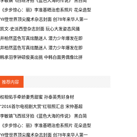
李敏镐飞西班牙拍《蓝色大海的传说》 黑白简
《步步惊心：丽》李准基晒治愈系照片 花朵造型
Yif登世界顶尖魔术杂志封面 创78年来华人第一
凯文-史派西登杂志封面 玩心大发姿态风骚
井柏然蓝色写真炫酷迷人 潜力少年爆发在即
井柏然蓝色写真炫酷迷人 潜力少年爆发在即
韩承羽李钟硕俊美出挑 中韩白面男偶像比拼
推荐内容
权相佑手牵娇妻秀甜蜜 孙泰英秀好身材
“2016首尔电视剧大赏”红毯照汇总 宋仲基超
李敏镐飞西班牙拍《蓝色大海的传说》 黑白简
《步步惊心：丽》李准基晒治愈系照片 花朵造型
Yif登世界顶尖魔术杂志封面 创78年来华人第一