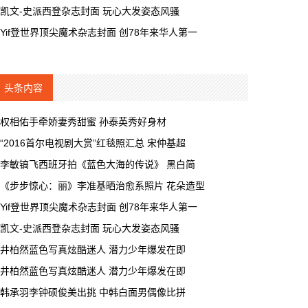
凯文-史派西登杂志封面 玩心大发姿态风骚
Yif登世界顶尖魔术杂志封面 创78年来华人第一
头条内容
权相佑手牵娇妻秀甜蜜 孙泰英秀好身材
“2016首尔电视剧大赏”红毯照汇总 宋仲基超
李敏镐飞西班牙拍《蓝色大海的传说》 黑白简
《步步惊心：丽》李准基晒治愈系照片 花朵造型
Yif登世界顶尖魔术杂志封面 创78年来华人第一
凯文-史派西登杂志封面 玩心大发姿态风骚
井柏然蓝色写真炫酷迷人 潜力少年爆发在即
井柏然蓝色写真炫酷迷人 潜力少年爆发在即
韩承羽李钟硕俊美出挑 中韩白面男偶像比拼