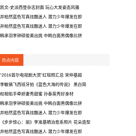
凯文-史派西登杂志封面 玩心大发姿态风骚
井柏然蓝色写真炫酷迷人 潜力少年爆发在即
井柏然蓝色写真炫酷迷人 潜力少年爆发在即
韩承羽李钟硕俊美出挑 中韩白面男偶像比拼
热点内容
“2016首尔电视剧大赏”红毯照汇总 宋仲基超
李敏镐飞西班牙拍《蓝色大海的传说》 黑白简
权相佑手牵娇妻秀甜蜜 孙泰英秀好身材
韩承羽李钟硕俊美出挑 中韩白面男偶像比拼
井柏然蓝色写真炫酷迷人 潜力少年爆发在即
《步步惊心：丽》李准基晒治愈系照片 花朵造型
井柏然蓝色写真炫酷迷人 潜力少年爆发在即