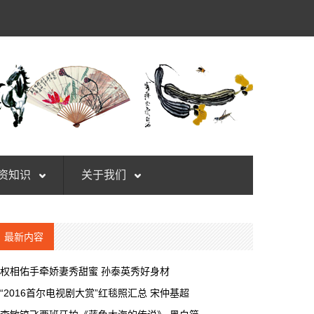
资知识
关于我们
最新内容
权相佑手牵娇妻秀甜蜜 孙泰英秀好身材
“2016首尔电视剧大赏”红毯照汇总 宋仲基超