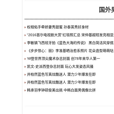
国外
权相佑手牵娇妻秀甜蜜 孙泰英秀好身材
“2016首尔电视剧大赏”红毯照汇总 宋仲基超短发亮相
李敏镐飞西班牙拍《蓝色大海的传说》 黑白简洁风穿搭
《步步惊心：丽》李准基晒治愈系照片 花朵造型萌萌哒
Yif登世界顶尖魔术杂志封面 创78年来华人第一
凯文-史派西登杂志封面 玩心大发姿态风骚
井柏然蓝色写真炫酷迷人 潜力少年爆发在即
井柏然蓝色写真炫酷迷人 潜力少年爆发在即
韩承羽李钟硕俊美出挑 中韩白面男偶像比拼