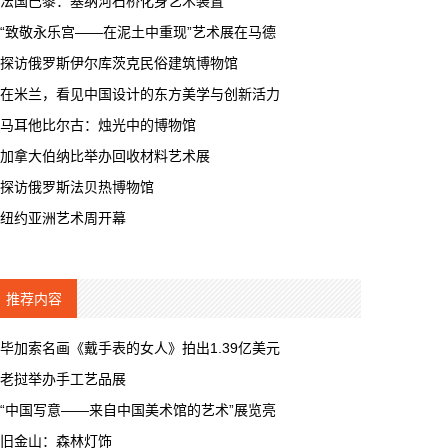
法国巴黎：塞纳河石桥化身艺术装置
“致敬永乐宫——在泥土中重现”艺术展在马德
探访俄罗斯伊尔库茨克民俗建筑博物馆
在米兰，看见中国设计的东方美学与创新活力
马耳他比尔古：烛光中的博物馆
加拿大伯纳比举办回收材料艺术展
探访俄罗斯法贝热博物馆
纽约亚洲艺术周开幕
推荐内容
毕加索名画《戴手表的女人》拍出1.39亿美元
老挝举办手工艺品展
“中国写意——来自中国美术馆的艺术”展览亮
旧金山：森林灯饰