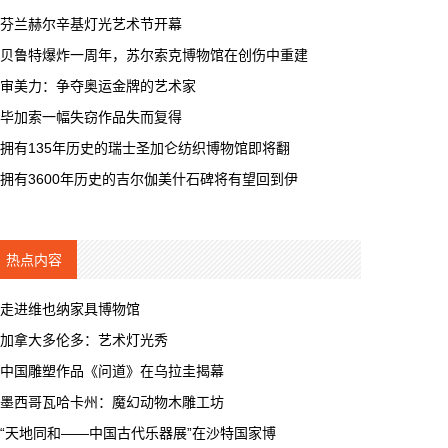
芬兰赫尔辛基灯光艺术节开幕
贝鲁特爆炸一周年，苏尔索克博物馆在创伤中重建
审美力：争夺奥运金牌的艺术家
毕加索一幅失窃作品失而复得
拥有135年历史的瑞士圣加仑纺织博物馆即将翻
拥有3600年历史的吉尔伽美什石碑将有望回到伊
热点内容
走进维也纳家具博物馆
加拿大多伦多：艺术灯光秀
中国雕塑作品《问道》在乌拉圭揭幕
墨西哥瓦哈卡州：魔幻动物木雕工坊
“天地同和——中国古代乐器展”在沙特国家博