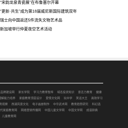
“宋韵龙泉青瓷展”在布鲁塞尔开幕
“更新·共生”成为第18届威尼斯国际建筑双年
瑞士向中国返还5件流失文物艺术品
新加坡举行仲夏夜空艺术活动
市品牌建设网
家长学院
学习力教育智库
域名投资知识
意志力教育
健康
理解能力培养
家庭教育顶层设计
爱情文化网
玩中学
笑话大王
高效学习
育观察
西湖风景文化
电子画册制作
中华武术网
教育趋势研究
科幻选
代家庭教育网
网络营销传播网
中国儿童文学网
中国文学网
成语辞典
儿童教育网