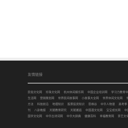
友情链接
民俗文化网
珍珠文化网
杭州休闲娱乐网
中国企业培训网
学习力教育
生活网
营销策划网
世界民间故事网
小故事大全网
世界休闲文化网
方法
科技前沿
地理知识
股票投资知识
思维谷
中华人物谱
高考季
刊
八卦晚报
天赋教育研究
天赋邂逅
中国酒文化网
宝宝成长网
中
国学文化网
中华古诗词网
中华大辞典
健康百科
幸福教育网
茶艺文