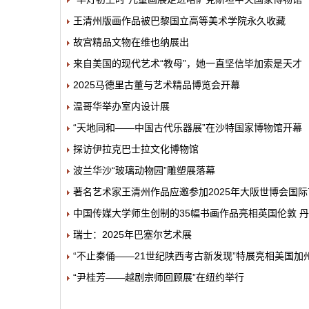
王清州版画作品被巴黎国立高等美术学院永久收藏
故宫精品文物在维也纳展出
来自美国的现代艺术“教母”，她一直坚信毕加索是天才
2025马德里古董与艺术精品博览会开幕
温哥华举办室内设计展
“天地同和——中国古代乐器展”在沙特国家博物馆开幕
探访伊拉克巴士拉文化博物馆
波兰华沙“玻璃动物园”雕塑展落幕
著名艺术家王清州作品应邀参加2025年大阪世博会国
中国传媒大学师生创制的35幅书画作品亮相英国伦敦 
瑞士：2025年巴塞尔艺术展
“不止秦俑——21世纪陕西考古新发现”特展亮相美国加
“尹桂芳——越剧宗师回顾展”在纽约举行