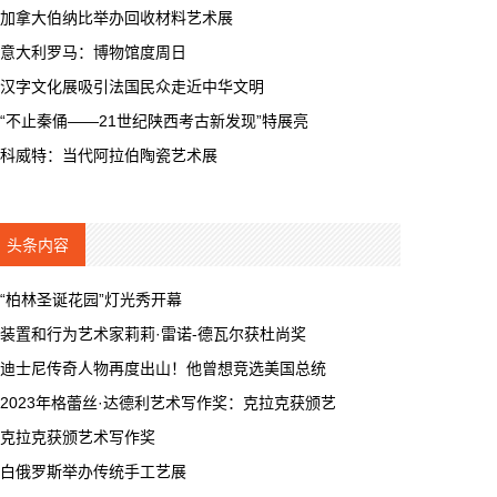
加拿大伯纳比举办回收材料艺术展
意大利罗马：博物馆度周日
汉字文化展吸引法国民众走近中华文明
“不止秦俑——21世纪陕西考古新发现”特展亮
科威特：当代阿拉伯陶瓷艺术展
头条内容
“柏林圣诞花园”灯光秀开幕
装置和行为艺术家莉莉·雷诺-德瓦尔获杜尚奖
迪士尼传奇人物再度出山！他曾想竞选美国总统
2023年格蕾丝·达德利艺术写作奖：克拉克获颁艺
克拉克获颁艺术写作奖
白俄罗斯举办传统手工艺展