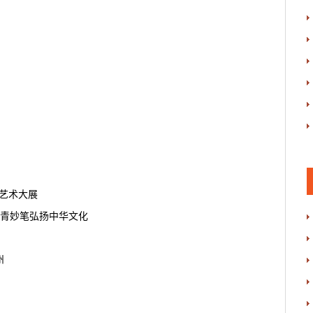
际艺术大展
丹青妙笔弘扬中华文化
州