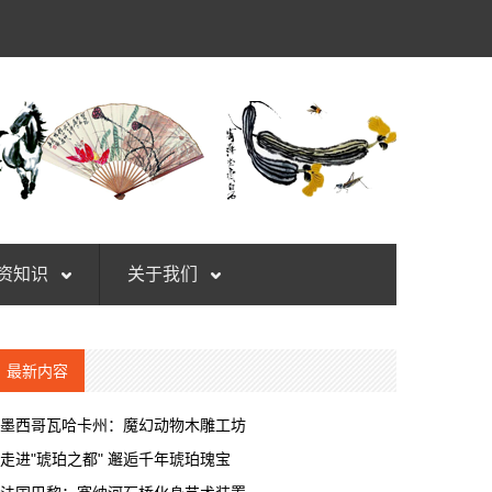
资知识
关于我们
最新内容
墨西哥瓦哈卡州：魔幻动物木雕工坊
走进"琥珀之都" 邂逅千年琥珀瑰宝