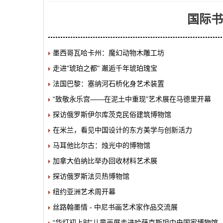
国际书
墨西哥瓦哈卡州：魔幻动物木雕工坊
走进"琥珀之都" 邂逅千年琥珀瑰宝
法国巴黎：塞纳河石桥化身艺术装置
“致敬永乐宫——在泥土中重现”艺术展在马德里开幕
探访俄罗斯伊尔库茨克民俗建筑博物馆
在米兰，看见中国设计的东方美学与创新活力
马耳他比尔古：烛光中的博物馆
加拿大伯纳比举办回收材料艺术展
探访俄罗斯法贝热博物馆
纽约亚洲艺术周开幕
丝路翰墨情 - 中尼书画艺术家作品交流展
“华灯初上时”儿童画展走进哈萨克斯坦中央国家博物馆