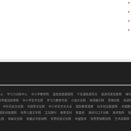
中心
学习力训练中心
中小学教育网
温泉旅游度假网
千岛湖旅游风光
旅游风景名胜网
城
世界童话故事网
中小学生作文网
学习力教育专家
小说大全网
休闲娱乐网
思维训练
阅读
中外历史文化网
中国茶文化网
中小学生作文大全
国际教育观察
白手创业致富网
天赋教
国民间故事网
世界儿童文学网
宝岛期刊
教育百科
致富经
演讲与口才训练
高考智库
现
化网
戏曲文化网
收藏证书查询网
世界民俗文化网
幸福智库
世界营销策划网
艺术启蒙网