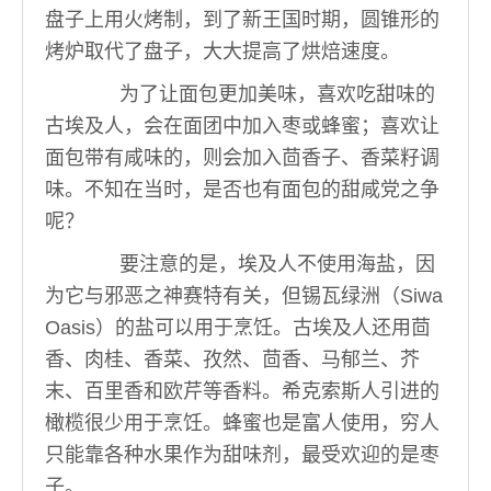
盘子上用火烤制，到了新王国时期，圆锥形的
烤炉取代了盘子，大大提高了烘焙速度。
为了让面包更加美味，喜欢吃甜味的
古埃及人，会在面团中加入枣或蜂蜜；喜欢让
面包带有咸味的，则会加入茴香子、香菜籽调
味。不知在当时，是否也有面包的甜咸党之争
呢？
要注意的是，埃及人不使用海盐，因
为它与邪恶之神赛特有关，但锡瓦绿洲（Siwa
Oasis）的盐可以用于烹饪。古埃及人还用茴
香、肉桂、香菜、孜然、茴香、马郁兰、芥
末、百里香和欧芹等香料。希克索斯人引进的
橄榄很少用于烹饪。蜂蜜也是富人使用，穷人
只能靠各种水果作为甜味剂，最受欢迎的是枣
子。