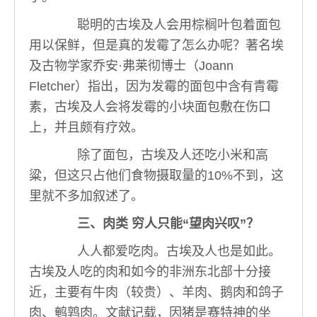
聪明的古埃及人会用棕榈叶包着面包
用以保鲜，但是真的发霉了怎么办呢？著名埃
及古物学家乔安·弗莱彻博士（Joann
Fletcher）指出，因为发霉的面包中含有青霉
素，古埃及人会将发霉的小块面包敷在伤口
上，并且颇有疗效。
除了面包，古埃及人还吃小米和高
粱，但这只占他们食物摄取量的10%不到，这
里就不多加叙述了。
三、肉类 穷人只能“望肉兴叹”？
人人都爱吃肉。古埃及人也是如此。
古埃及人吃的肉和如今的非洲东北部十分接
近，主要有牛肉（较贵）、羊肉、鹅肉和鸽子
肉、鹌鹑肉。文献记载，因猪是赛特神的坐