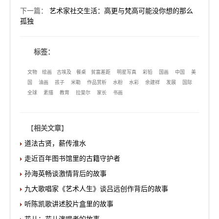
下一篇
：
艺术家社交生活：高更与梵高可能没你想的那么
孤独
标签：
文物
绘画
古埃及
餐桌
贫富差距
明星写真
彩铅
国画
中国
美
国
油画
孩子
米勒
作品赏析
水粉
水彩
余建祥
发展
国际
全球
素描
教育
拉斐尔
家长
书画
【
相关文章
】
道法古贤，薪传淮水
走近百年图书馆里的古籍守护者
孙海英畅谈激情背后的故事
九大歌唱家《艺术人生》谈吕远创作背后的故事
听陈凯歌讲述胶片盒里的故事