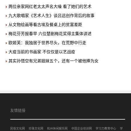
两位亲家网红老太太声名大噪 看了她们的艺术
九大歌唱家《艺术人生》谈吕远创作背后的故事
从文物绘画等看古埃及餐桌上的贫富差距
梅花芬芳报春早 六位楚剧梅花奖得主集体讲述
欧姬芙：我独居于世界尽头，在荒野中行走
大疫当前的书画家 不仅仅是以艺战疫
其实孙悟空有兄弟姐妹五个，还有一个被他捧为女
友情链接
民俗文化网
珍珠文化网
杭州休闲娱乐网
中国企业培训网
学习力教育中心
学