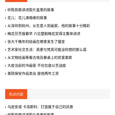
听陈凯歌讲述胶片盒里的故事
花儿：花儿演唱者的故事
从深圳到杭州，从生意人到画家，他的故事十分精彩
梅花芬芳报春早 六位楚剧梅花奖得主集体讲述
张大千晚年的绘画在哪里发生了嬗变
艺术家社交生活：高更与梵高可能没你想的那么孤
从文物绘画等看古埃及餐桌上的贫富差距
大疫当前的书画家 不仅仅是以艺战疫
美院保安作品卖出 是他两年工资
热点内容
乌皮安诺.卡洛斯科：打造属于自己的风景
听陈凯歌讲述胶片盒里的故事