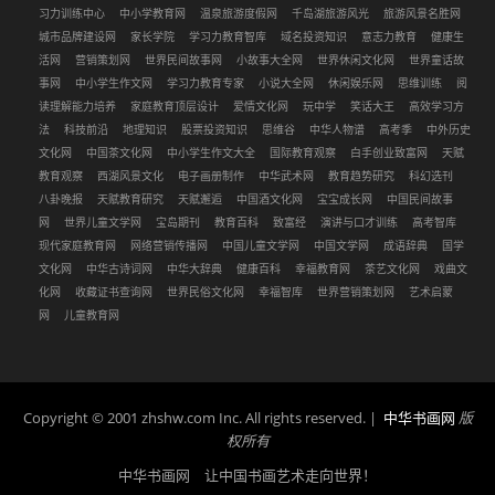
习力训练中心
中小学教育网
温泉旅游度假网
千岛湖旅游风光
旅游风景名胜网
城市品牌建设网
家长学院
学习力教育智库
域名投资知识
意志力教育
健康生
活网
营销策划网
世界民间故事网
小故事大全网
世界休闲文化网
世界童话故
事网
中小学生作文网
学习力教育专家
小说大全网
休闲娱乐网
思维训练
阅
读理解能力培养
家庭教育顶层设计
爱情文化网
玩中学
笑话大王
高效学习方
法
科技前沿
地理知识
股票投资知识
思维谷
中华人物谱
高考季
中外历史
文化网
中国茶文化网
中小学生作文大全
国际教育观察
白手创业致富网
天赋
教育观察
西湖风景文化
电子画册制作
中华武术网
教育趋势研究
科幻选刊
八卦晚报
天赋教育研究
天赋邂逅
中国酒文化网
宝宝成长网
中国民间故事
网
世界儿童文学网
宝岛期刊
教育百科
致富经
演讲与口才训练
高考智库
现代家庭教育网
网络营销传播网
中国儿童文学网
中国文学网
成语辞典
国学
文化网
中华古诗词网
中华大辞典
健康百科
幸福教育网
茶艺文化网
戏曲文
化网
收藏证书查询网
世界民俗文化网
幸福智库
世界营销策划网
艺术启蒙
网
儿童教育网
Copyright © 2001 zhshw.com Inc. All rights reserved. |
中华书画网
版
权所有
中华书画网 让中国书画艺术走向世界！