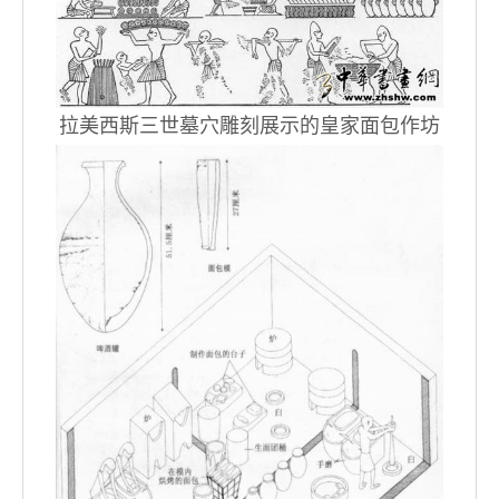
拉美西斯三世墓穴雕刻展示的皇家面包作坊