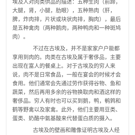
埃及人对肉类供品的描述：五种生肉（前蹄，
大腿，肾，小腿，肋眼），五种熟肉（肝，
脾，炸肉排，片状或块状肉排，胸肉），最后
是五种禽肉（两种鹅肉，两种鸭肉和一种斑鸠
肉）。
不过在古埃及，并不是家家户户能都
享用到肉的。肉类在古埃及属于奢侈品，主要
出现在富人的餐桌上。对于古埃及的穷人来
说，肉不是日常食品，一般在宴会的时候才会
食用。他们通常会先通过劳作获得谷物、鱼和
蔬菜，然后再用多余的谷物换取肉和酒这样的
奢侈品。穷人有时也可以买到鹅，鸭，鹌鹑和
鹤等野禽以及家禽。此外，他们主要用豆类、
蛋类、奶酪中氨基酸来代替蛋白质的摄入。
古埃及的壁画和雕像证明古埃及人经