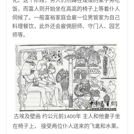
化。这个阶段，穷人仍然蹲在矮矮的桌子旁吃
饭，而富人则开始坐在高高的椅子上等着仆人
伺候了。一般富裕家庭会雇一位男管家为自己
料理餐饮，此外还会雇佣厨师、守门人、园艺
师等。
古埃及壁画 约公元前1400年 主人和他妻子坐
在椅子上， 接受两位仆人送来的飞禽和水果。