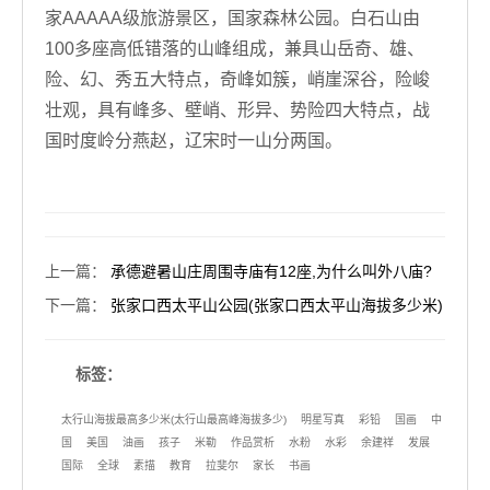
家AAAAA级旅游景区，国家森林公园。白石山由
100多座高低错落的山峰组成，兼具山岳奇、雄、
险、幻、秀五大特点，奇峰如簇，峭崖深谷，险峻
壮观，具有峰多、壁峭、形异、势险四大特点，战
国时度岭分燕赵，辽宋时一山分两国。
上一篇
：
承德避暑山庄周围寺庙有12座,为什么叫外八庙?
下一篇
：
张家口西太平山公园(张家口西太平山海拔多少米)
标签：
太行山海拔最高多少米(太行山最高峰海拔多少)
明星写真
彩铅
国画
中
国
美国
油画
孩子
米勒
作品赏析
水粉
水彩
余建祥
发展
国际
全球
素描
教育
拉斐尔
家长
书画