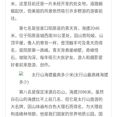
米，这里目前还是一片未经开发的处女地，道路蜿
蜒起伏，但美丽的风景依然吸引许多野游的游客前
往。
第七名是张家口阳原县的青天背，海拔2046
米，位于阳原县城西南30公里处，因山势险峻、山
顶平缓，像人的脊背一样，登顶触手可及青天而得
名，是阳原第一高峰。青天背悬崖峭壁，奇峰怪
石，坡陡沟深，每年吸引大批驴友、游人和摄影爱
好者前来旅游、创作。
第八名是保定涞源白石山，海拔2096米。虽然
白石山的海拔比不上前几名，但它是太行山旅游的
大名牌，因山体遍布白色大理石而得名，为大理岩
构造峰林地貌，他是我们国家的世界地质公园，国