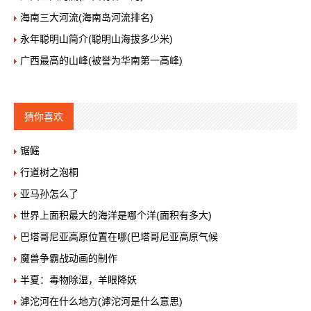
海南三大河流(海南岛河流排名)
永年聪明山简介(聪明山海拔多少米)
广西最高的山峰(被誉为华南第一高峰)
猜你喜欢
锯鳐
行道树之泡桐
亚马孙怎么了
世界上面积最大的海洋是哪个洋(面积有多大)
巴塔哥尼亚高原位置在哪(巴塔哥尼亚高原气候
魔兽争霸战动画的制作
半夏：毒物除湿，羊眼降妖
滹沱河在什么地方(滹沱河是什么意思)