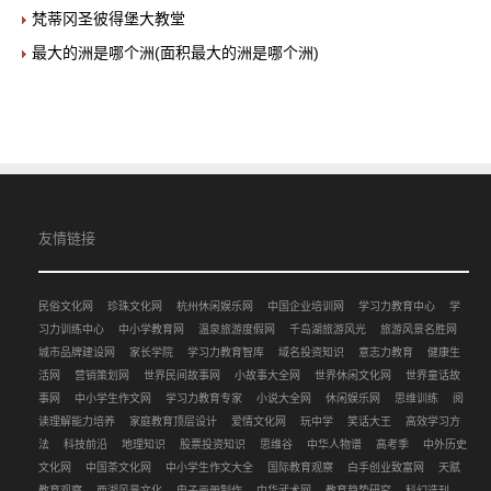
梵蒂冈圣彼得堡大教堂
最大的洲是哪个洲(面积最大的洲是哪个洲)
友情链接
民俗文化网
珍珠文化网
杭州休闲娱乐网
中国企业培训网
学习力教育中心
学
习力训练中心
中小学教育网
温泉旅游度假网
千岛湖旅游风光
旅游风景名胜网
城市品牌建设网
家长学院
学习力教育智库
域名投资知识
意志力教育
健康生
活网
营销策划网
世界民间故事网
小故事大全网
世界休闲文化网
世界童话故
事网
中小学生作文网
学习力教育专家
小说大全网
休闲娱乐网
思维训练
阅
读理解能力培养
家庭教育顶层设计
爱情文化网
玩中学
笑话大王
高效学习方
法
科技前沿
地理知识
股票投资知识
思维谷
中华人物谱
高考季
中外历史
文化网
中国茶文化网
中小学生作文大全
国际教育观察
白手创业致富网
天赋
教育观察
西湖风景文化
电子画册制作
中华武术网
教育趋势研究
科幻选刊