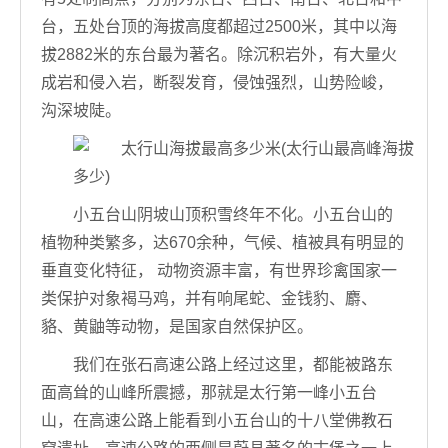
台，五处台顶的海拔高度都超过2500米，其中以海
拔2882米的东台最为著名。除沉积岩外，有大量火
成岩和侵入岩，断裂发育，侵蚀强烈，山势险峻，
沟深坡陡。
小五台山阴坡山顶积雪终年不化。小五台山的
植物种类繁多，达670余种，气候、植被具有明显的
垂直变化特征， 动物资源丰富，有世界珍禽国家一
类保护对象褐马鸡，并有响尾蛇、金钱豹、麝、
貉、黄鼬等动物，是国家自然保护区。
我们在张石高速公路上经过这里，都能被路东
面高耸的山峰所震撼，那就是太行第一峰小五台
山，在高速公路上能看到小五台山的十八堂佛教石