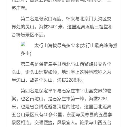
窟遗址，高速公路的西侧是蔚县著名的古堡之一上
苏庄堡。
第二名是张家口涿鹿、怀来与北京门头沟区交
界处的灵山，海拔2401米。这里距离涿鹿三祖堂和
合符坛景区不远。
第三名是保定阜平县西北与山西繁歭县交界歪
头山，歪头山远望如倾，地理学上这种地貌称之为
半边山，故名歪头山，海拔2286米。
第四名是保定阜平与石家庄市平山县交界的驼
梁，也名南坨山，是石家庄市第一峰，海拔2281
米，也是省会附近避暑消夏的胜地。这里西北距离
五台山景区只有40多公里，东面与灵寿县的五岳寨
景区相连，交通便捷，风景宜人。驼梁与山西五台