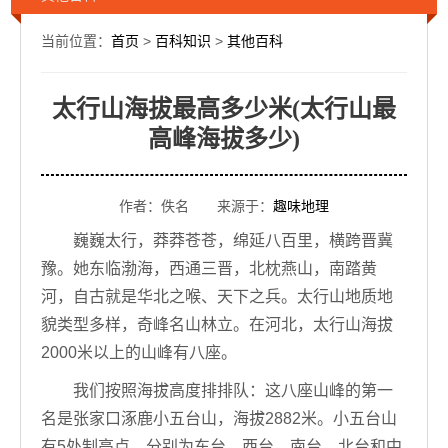
当前位置：
首页
>
百科知识
>
其他百科
太行山海拔最高多少米(太行山最
高峰海拔多少)
作者：佚名 来源于：
趣味地理
巍巍太行，莽莽苍苍，绵延八百里，横跨晋冀
豫。她东临渤海，西通三晋，北枕燕山，南踏黄
河，自古就是华北之喉、天下之兵。太行山地质地
貌类型多样，奇峰名山林立。在河北，太行山海拔
2000米以上的山峰有八座。
我们按照海拔高度排排队：这八座山峰的第一
名是张家口涿鹿小五台山，海拔2882米。小五台山
有5处制高点，分别为东台、西台、南台、北台和中