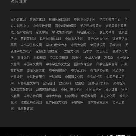
友情链接
民俗文化网
珍珠文化网
杭州休闲娱乐网
中国企业培训网
学习力教育中心
学
习力训练中心
中小学教育网
温泉旅游度假网
千岛湖旅游风光
旅游风景名胜网
城市品牌建设网
家长学院
学习力教育智库
域名投资知识
意志力教育
健康生
活网
营销策划网
世界民间故事网
小故事大全网
世界休闲文化网
世界童话故
事网
中小学生作文网
学习力教育专家
小说大全网
休闲娱乐网
思维训练
阅
读理解能力培养
家庭教育顶层设计
爱情文化网
玩中学
笑话大王
高效学习方
法
科技前沿
地理知识
股票投资知识
思维谷
中华人物谱
高考季
中外历史
文化网
中国茶文化网
中小学生作文大全
国际教育观察
白手创业致富网
天赋
教育观察
西湖风景文化
电子画册制作
中华武术网
教育趋势研究
科幻选刊
八卦晚报
天赋教育研究
天赋邂逅
中国酒文化网
宝宝成长网
中国民间故事
网
世界儿童文学网
宝岛期刊
教育百科
致富经
演讲与口才训练
高考智库
现代家庭教育网
网络营销传播网
中国儿童文学网
中国文学网
成语辞典
国学
文化网
中华古诗词网
中华大辞典
健康百科
幸福教育网
茶艺文化网
戏曲文
化网
收藏证书查询网
世界民俗文化网
幸福智库
世界营销策划网
艺术启蒙
网
儿童教育网