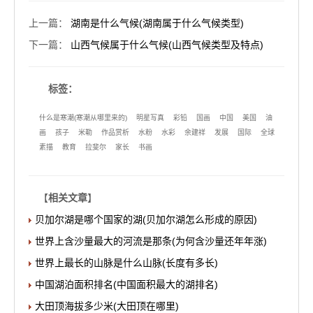
上一篇
：
湖南是什么气候(湖南属于什么气候类型)
下一篇
：
山西气候属于什么气候(山西气候类型及特点)
标签：
什么是寒潮(寒潮从哪里来的)
明星写真
彩铅
国画
中国
美国
油
画
孩子
米勒
作品赏析
水粉
水彩
余建祥
发展
国际
全球
素描
教育
拉斐尔
家长
书画
【
相关文章
】
贝加尔湖是哪个国家的湖(贝加尔湖怎么形成的原因)
世界上含沙量最大的河流是那条(为何含沙量还年年涨)
世界上最长的山脉是什么山脉(长度有多长)
中国湖泊面积排名(中国面积最大的湖排名)
大田顶海拔多少米(大田顶在哪里)