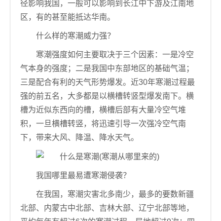
径影响我国，一般可以影响到长江中下游及江南地
区，有的甚至能抵达华南。
什么样的寒潮威力强？
寒潮强度如何主要取决于三个因素：一是冷空
气本身的强度；二是我国中东部地区的基础气温；
三是配合有利的天气形势爆发。近30年寒潮过程最
强的前五名，大多都是以横槽转竖型爆发南下。横
槽为近似东西向的槽，横槽后部有大量冷空气堆
积，一旦横槽转竖，将迅速引导一次强冷空气南
下，带来大风、降温、降水天气。
我国哪里最易遭寒潮侵袭？
在我国，寒潮灾害北多南少，最多的要数新疆
北部、内蒙古中北部、吉林大部、辽宁北部等地，