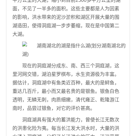
平方公里的大湖，缩小到目前2500多平方公里的湖
面，不见了一半多的面积。这些主要都是人为因素
的影响，洪水带来的泥沙淤积和湖区开展大量的围
湖造田，使得洞庭湖一步步萎缩，现在是中国第二
大湖。
现在的洞庭湖分成东、南、西三个洞庭湖，这
里河网交错，湖泊星罗棋布，水生资源极为丰富。
据估计，洞庭湖中有鱼类近百种，最大的是鲟鱼，
重达几百斤，最小而又最名贵的是银鱼。银鱼白色
透明，无鳞无刺，肉质细嫩，清代雍正、乾隆游江
南时，品尝过银鱼，对它的评价甚高。
洞庭湖具有强大的蓄洪能力，曾使长江无数次
的洪患化险为夷。每当长江发大洪水时，大量的洪