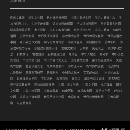
民俗文化网
珍珠文化网
杭州休闲娱乐网
中国企业培训网
学习力教育中心
学
习力训练中心
中小学教育网
温泉旅游度假网
千岛湖旅游风光
旅游风景名胜网
城市品牌建设网
家长学院
学习力教育智库
域名投资知识
意志力教育
健康生
活网
营销策划网
世界民间故事网
小故事大全网
世界休闲文化网
世界童话故
事网
中小学生作文网
学习力教育专家
小说大全网
休闲娱乐网
思维训练
阅
读理解能力培养
家庭教育顶层设计
爱情文化网
玩中学
笑话大王
高效学习方
法
科技前沿
地理知识
股票投资知识
思维谷
中华人物谱
高考季
中外历史
文化网
中国茶文化网
中小学生作文大全
国际教育观察
白手创业致富网
天赋
教育观察
西湖风景文化
电子画册制作
中华武术网
教育趋势研究
科幻选刊
八卦晚报
天赋教育研究
天赋邂逅
中国酒文化网
宝宝成长网
中国民间故事
网
世界儿童文学网
宝岛期刊
教育百科
致富经
演讲与口才训练
高考智库
现代家庭教育网
网络营销传播网
中国儿童文学网
中国文学网
成语辞典
国学
文化网
中华古诗词网
中华大辞典
健康百科
幸福教育网
茶艺文化网
戏曲文
化网
收藏证书查询网
世界民俗文化网
幸福智库
世界营销策划网
艺术启蒙
网
儿童教育网