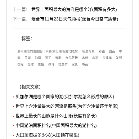
上一篇
：
世界上面积最大的海洋是哪个洋(面积有多大)
下一篇
：
烟台市11月23日天气预报(烟台今日空气质量)
标签：
湖南湖北的湖是指什么湖(划分湖南湖北的湖)
明星写真
彩铅
国画
中
国
美国
油画
孩子
米勒
作品赏析
水粉
水彩
余建祥
发展
国际
全球
素描
教育
拉斐尔
家长
书画
【
相关文章
】
贝加尔湖是哪个国家的湖(贝加尔湖怎么形成的原因)
世界上含沙量最大的河流是那条(为何含沙量还年年涨)
世界上最长的山脉是什么山脉(长度有多长)
中国湖泊面积排名(中国面积最大的湖排名)
大田顶海拔多少米(大田顶在哪里)