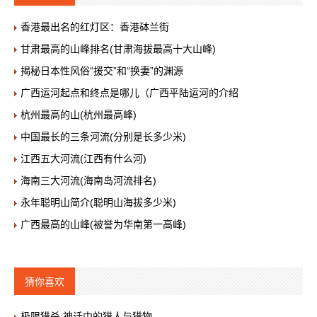
香港最出名的红灯区：香港砵兰街
甘肃最高的山峰排名(甘肃海拔最高十大山峰)
揭秘日本性风俗“援交”和“换妻”的渊源
广西运河起点和终点是哪儿（广西平陆运河的介绍
杭州最高的山(杭州最高峰)
中国最长的三条河流(分别是长多少米)
江西五大河流(江西有什么河)
海南三大河流(海南岛河流排名)
永年聪明山简介(聪明山海拔多少米)
广西最高的山峰(被誉为华南第一高峰)
猜你喜欢
极限猎杀 神话中的猎人与猎物