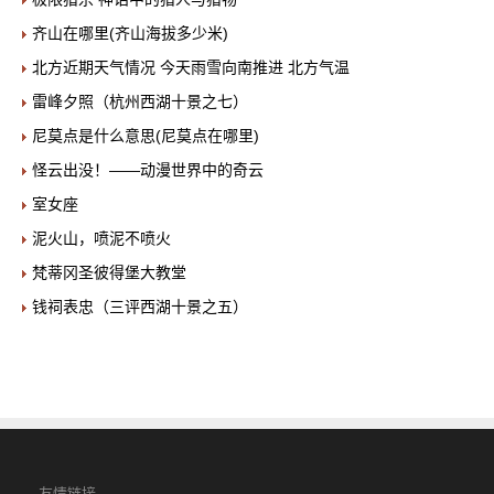
齐山在哪里(齐山海拔多少米)
北方近期天气情况 今天雨雪向南推进 北方气温
雷峰夕照（杭州西湖十景之七）
尼莫点是什么意思(尼莫点在哪里)
怪云出没！——动漫世界中的奇云
室女座
泥火山，喷泥不喷火
梵蒂冈圣彼得堡大教堂
钱祠表忠（三评西湖十景之五）
友情链接