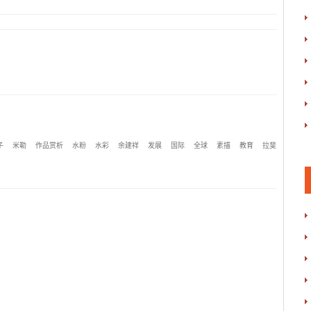
子
米勒
作品赏析
水粉
水彩
余建祥
发展
国际
全球
素描
教育
拉斐