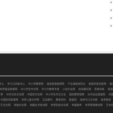
中心
学习力训练中心
中小学教育网
温泉旅游度假网
千岛湖旅游风光
旅游风景名胜网
城
世界童话故事网
中小学生作文网
学习力教育专家
小说大全网
休闲娱乐网
思维训练
阅读
考季
中外历史文化网
中国茶文化网
中小学生作文大全
国际教育观察
白手创业致富网
天
中国民间故事网
世界儿童文学网
宝岛期刊
教育百科
致富经
演讲与口才训练
高考智库
茶艺文化网
戏曲文化网
收藏证书查询网
世界民俗文化网
幸福智库
世界营销策划网
艺术