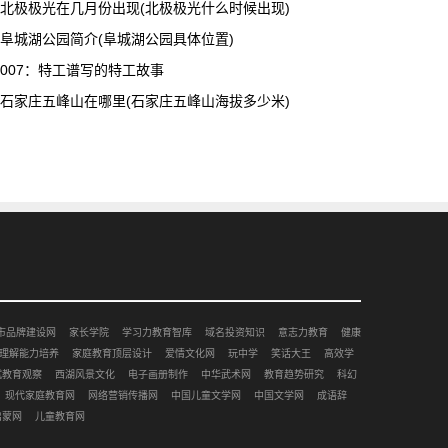
北极极光在几月份出现(北极极光什么时候出现)
阜城湖公园简介(阜城湖公园具体位置)
007：特工谱写的特工故事
石家庄五峰山在哪里(石家庄五峰山海拔多少米)
市品牌建设网
家长学院
学习力教育智库
域名投资知识
意志力教育
健康
理解能力培养
家庭教育顶层设计
爱情文化网
玩中学
笑话大王
高效学
赋教育观察
西湖风景文化
电子画册制作
中华武术网
教育趋势研究
科幻
现代家庭教育网
网络营销传播网
中国儿童文学网
中国文学网
成语辞
启蒙网
儿童教育网