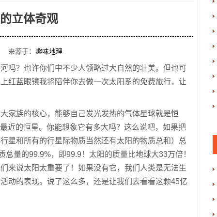
的立体奇观
 来源于：
趣味地理
大河吗？也许你们中不少人领略过大自然的壮美。但也可
戴上红蓝眼镜我将陪伴你去做一次太阳系的免费旅行，让
个大家族的核心，能够自己发光发热的气体星球就是恒
我们最近的恒星。你能想象它有多大吗？这么说吧，如果把
小行星和所有的行星际物质当然还有太阳的物质总和）总
总量的99.9%，即99.9！太阳的质量比地球大33万倍！
我们来说太阳太重要了！如果没有它，我们人类是无法生
活动的表现。说了这么多，还是让我们去看看这颗45亿