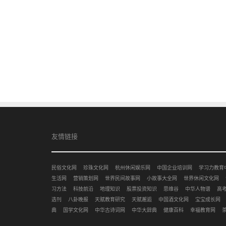
友情链接
民俗文化网
珍珠文化网
杭州休闲娱乐网
中国企业培训网
学习力教育
生活网
营销策划网
世界民间故事网
小故事大全网
世界休闲文化网
习方法
科技前沿
地理知识
股票投资知识
思维谷
中华人物谱
高
选刊
八卦晚报
天赋教育研究
天赋邂逅
中国酒文化网
宝宝成长网
典
国学文化网
中华古诗词网
中华大辞典
健康百科
幸福教育网