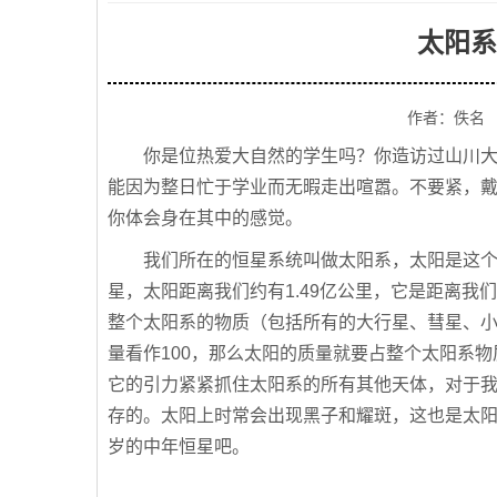
太阳系
作者：佚名
你是位热爱大自然的学生吗？你造访过山川
能因为整日忙于学业而无暇走出喧嚣。不要紧，
你体会身在其中的感觉。
我们所在的恒星系统叫做太阳系，太阳是这
星，太阳距离我们约有1.49亿公里，它是距离
整个太阳系的物质（包括所有的大行星、彗星、
量看作100，那么太阳的质量就要占整个太阳系物质
它的引力紧紧抓住太阳系的所有其他天体，对于
存的。太阳上时常会出现黑子和耀斑，这也是太阳
岁的中年恒星吧。