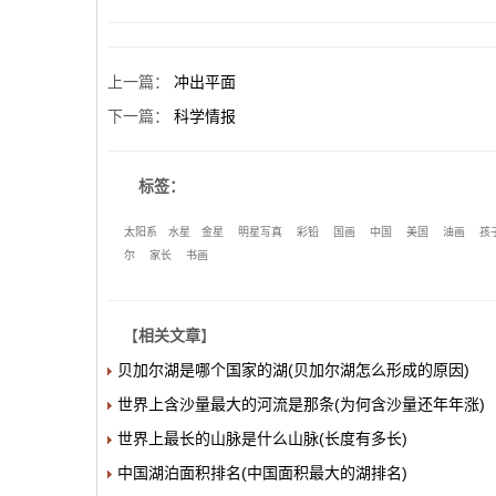
上一篇
：
冲出平面
下一篇
：
科学情报
标签：
太阳系
水星
金星
明星写真
彩铅
国画
中国
美国
油画
孩
尔
家长
书画
【
相关文章
】
贝加尔湖是哪个国家的湖(贝加尔湖怎么形成的原因)
世界上含沙量最大的河流是那条(为何含沙量还年年涨)
世界上最长的山脉是什么山脉(长度有多长)
中国湖泊面积排名(中国面积最大的湖排名)