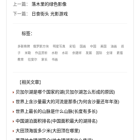
上一篇
：
落木里的绿色影像
下一篇
：
日食街头 光影游戏
标签：
多联骨牌
俄罗斯方块
明星写真
彩铅
国画
中国
美国
油画
孩
子
米勒
作品赏析
水粉
水彩
余建祥
发展
国际
全球
素描
教育
拉斐尔
家长
书画
【
相关文章
】
贝加尔湖是哪个国家的湖(贝加尔湖怎么形成的原因)
世界上含沙量最大的河流是那条(为何含沙量还年年涨)
世界上最长的山脉是什么山脉(长度有多长)
中国湖泊面积排名(中国面积最大的湖排名)
大田顶海拔多少米(大田顶在哪里)