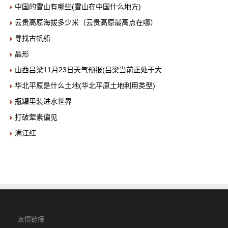
中国的雪山有哪些(雪山在中国什么地方)
云贵高原海拔多少米（云贵高原最高点在哪）
寻找古帆船
晶形
山西吕梁11月23日天气预报(吕梁当前正处于大
华北平原是什么土地(华北平原土地利用类型)
瓶罐里装进水世界
打破荤素偏见
满江红
友情链接