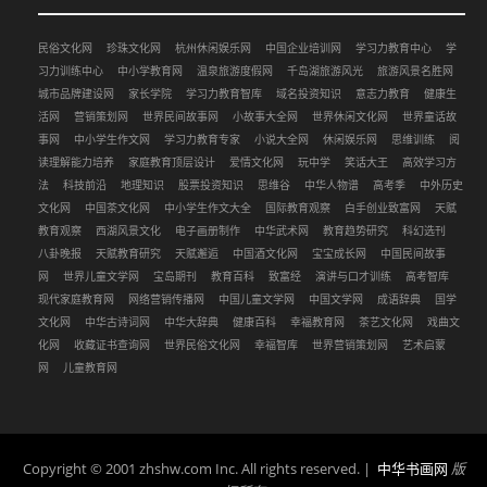
民俗文化网
珍珠文化网
杭州休闲娱乐网
中国企业培训网
学习力教育中心
学
习力训练中心
中小学教育网
温泉旅游度假网
千岛湖旅游风光
旅游风景名胜网
城市品牌建设网
家长学院
学习力教育智库
域名投资知识
意志力教育
健康生
活网
营销策划网
世界民间故事网
小故事大全网
世界休闲文化网
世界童话故
事网
中小学生作文网
学习力教育专家
小说大全网
休闲娱乐网
思维训练
阅
读理解能力培养
家庭教育顶层设计
爱情文化网
玩中学
笑话大王
高效学习方
法
科技前沿
地理知识
股票投资知识
思维谷
中华人物谱
高考季
中外历史
文化网
中国茶文化网
中小学生作文大全
国际教育观察
白手创业致富网
天赋
教育观察
西湖风景文化
电子画册制作
中华武术网
教育趋势研究
科幻选刊
八卦晚报
天赋教育研究
天赋邂逅
中国酒文化网
宝宝成长网
中国民间故事
网
世界儿童文学网
宝岛期刊
教育百科
致富经
演讲与口才训练
高考智库
现代家庭教育网
网络营销传播网
中国儿童文学网
中国文学网
成语辞典
国学
文化网
中华古诗词网
中华大辞典
健康百科
幸福教育网
茶艺文化网
戏曲文
化网
收藏证书查询网
世界民俗文化网
幸福智库
世界营销策划网
艺术启蒙
网
儿童教育网
Copyright © 2001 zhshw.com Inc. All rights reserved. |
中华书画网
版