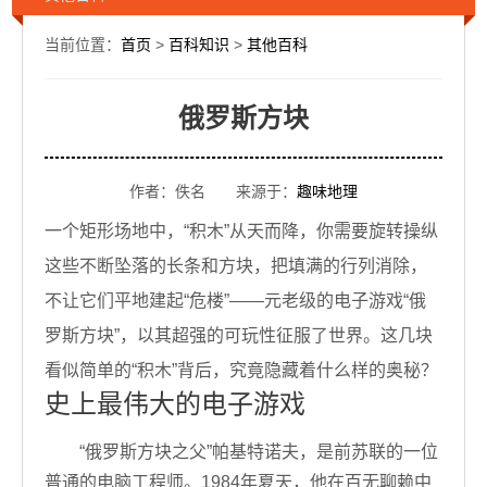
当前位置：
首页
>
百科知识
>
其他百科
俄罗斯方块
作者：佚名 来源于：
趣味地理
一个矩形场地中，“积木”从天而降，你需要旋转操纵
这些不断坠落的长条和方块，把填满的行列消除，
不让它们平地建起“危楼”——元老级的电子游戏“俄
罗斯方块”，以其超强的可玩性征服了世界。这几块
看似简单的“积木”背后，究竟隐藏着什么样的奥秘？
史上最伟大的电子游戏
“俄罗斯方块之父”帕基特诺夫，是前苏联的一位
普通的电脑工程师。1984年夏天，他在百无聊赖中