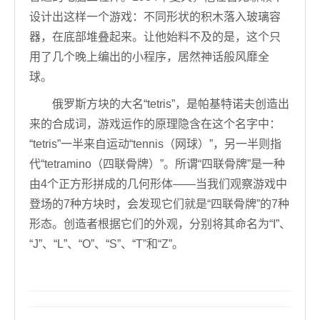
设计出这样一个游戏：不同形状的积木落入玻璃容
器，在底部堆叠起来。让他始料不及的是，这个只
用了几个晚上编出的小程序，居然神话般风靡全
球。
俄罗斯方块的大名“tetris”，是帕基特诺夫创造出
来的合成词，游戏运作的原理隐含在这个名字中：
“tetris”一半来自运动“tennis（网球）”，另一半则指
代“tetramino（四联骨牌）”。所谓“四联骨牌”是一种
由4个正方形拼成的几何形体——当我们观察游戏中
登场的7种方块时，会发现它们就是“四联骨牌”的7种
形态。创造者根据它们的外观，分别将其命名为“I”、
“J”、“L”、“O”、“S”、“T”和“Z”。