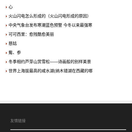
心
火山闪电怎么形成的（火山闪电形成的原因）
中央气象台发布寒潮蓝色预警 今冬以来最强寒
可可西里：愈残酷愈美丽
慈姑
觜、参
冬季相约芦芽山赏雪松——诗画般的别样美景
世界上海拔最高的咸水湖(纳木错湖在西藏的哪
友情链接