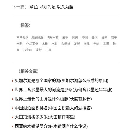
下一篇
：
章鱼 以须为足 以头为腹
标签：
南马都尔
波纳佩岛
明星写真
彩铅
国画
中国
美国
油画
孩子
米勒
作品赏析
水粉
水彩
余建祥
发展
国际
全球
素描
教
育
拉斐尔
家长
书画
【
相关文章
】
贝加尔湖是哪个国家的湖(贝加尔湖怎么形成的原因)
世界上含沙量最大的河流是那条(为何含沙量还年年涨)
世界上最长的山脉是什么山脉(长度有多长)
中国湖泊面积排名(中国面积最大的湖排名)
大田顶海拔多少米(大田顶在哪里)
西藏纳木错湖简介(纳木错湖有什么传说)