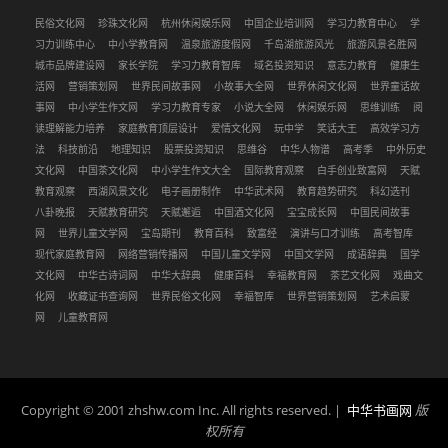
民俗文化网
珍珠文化网
杭州休闲娱乐网
中国企业培训网
学习力教育中心
学
习力训练中心
中小学教育网
温泉旅游度假网
千岛湖旅游风光
旅游风景名胜网
城市品牌建设网
家长学院
学习力教育智库
域名投资知识
意志力教育
健康生
活网
营销策划网
世界民间故事网
小故事大全网
世界休闲文化网
世界童话故
事网
中小学生作文网
学习力教育专家
小说大全网
休闲娱乐网
思维训练
阅
读理解能力培养
家庭教育顶层设计
爱情文化网
玩中学
笑话大王
高效学习方
法
科技前沿
地理知识
股票投资知识
思维谷
中华人物谱
高考季
中外历史
文化网
中国茶文化网
中小学生作文大全
国际教育观察
白手创业致富网
天赋
教育观察
西湖风景文化
电子画册制作
中华武术网
教育趋势研究
科幻选刊
八卦晚报
天赋教育研究
天赋邂逅
中国酒文化网
宝宝成长网
中国民间故事
网
世界儿童文学网
宝岛期刊
教育百科
致富经
演讲与口才训练
高考智库
现代家庭教育网
网络营销传播网
中国儿童文学网
中国文学网
成语辞典
国学
文化网
中华古诗词网
中华大辞典
健康百科
幸福教育网
茶艺文化网
戏曲文
化网
收藏证书查询网
世界民俗文化网
幸福智库
世界营销策划网
艺术启蒙
网
儿童教育网
Copyright © 2001 zhshw.com Inc. All rights reserved. |
中华书画网
版
权所有