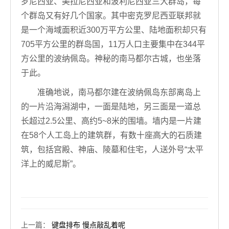
罗尼西亚、美拉尼西亚和波利尼西亚三大群岛，每
个群岛又有好几个国家。其中密克罗尼西亚联邦就
是一个海域面积近300万平方公里、陆地面积却只有
705平方公里的群岛国，11万人口主要集中在344平
方公里的波纳佩岛。神秘的南马都尔古城，也坐落
于此。
准确地说，南马都尔建在波纳佩岛东部离岛上
的一片沿海潟湖中，一面是陆地，另三面是一道总
长超过2.5公里、高约5~8米的围墙。墙内是一片建
在58个人工岛上的建筑群，有数十座高大的石质建
筑，包括宫殿、神庙、陵墓和住宅，人送外号“太平
洋上的威尼斯”。
上一篇
：
键盘排布 慢点敲乱着呢