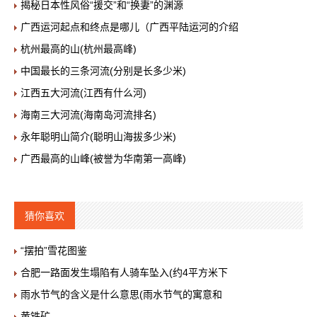
揭秘日本性风俗“援交”和“换妻”的渊源
广西运河起点和终点是哪儿（广西平陆运河的介绍
杭州最高的山(杭州最高峰)
中国最长的三条河流(分别是长多少米)
江西五大河流(江西有什么河)
海南三大河流(海南岛河流排名)
永年聪明山简介(聪明山海拔多少米)
广西最高的山峰(被誉为华南第一高峰)
猜你喜欢
“摆拍”雪花图鉴
合肥一路面发生塌陷有人骑车坠入(约4平方米下
雨水节气的含义是什么意思(雨水节气的寓意和
黄铁矿