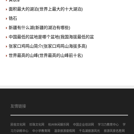
面积最大的湖泊(世界上最大的十大湖泊)
锆石
新疆有什么湖(新疆的湖泊有哪些)
中国最低的盆地是哪个盆地(我国海拔最低的盆
张家口鸡鸣山简介(张家口鸡鸣山海拔多高)
世界最高的山峰(世界最高的山峰前十名)
友情链接
民俗文化网
珍珠文化网
杭州休闲娱乐网
中国企业培训网
学习力教育中心
学
习力训练中心
中小学教育网
温泉旅游度假网
千岛湖旅游风光
旅游风景名胜网