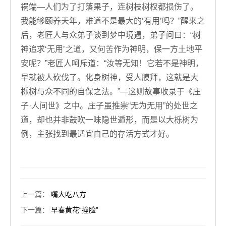
祸端—人们为了打落果子，连树枝树杈都损伤了。
我能够颐养天年，难道不是最大的‘有用’吗？”醒来之
后，老匠人与众弟子谈到梦中境遇，弟子问曰：“树
神追求‘无用’之道，又何苦作为神明，保一方土地平
安呢？”老匠人呵斥道：“汝等无知！它若不是神明，
早就被人砍伐了。化身树神，受人膜拜，这就是大
栎树与众不同的自保之法。”—这则故事收录于《庄
子·人间世》之中。庄子虽推崇“无为无用”的处世之
道，却也并非鼓吹一味隐世遁形，而是以大栎树为
例，主张找到最适宜自己的存活方式才好。
上一篇
：
嘴大吃八方
下一篇
：
早春黄花“撞脸”