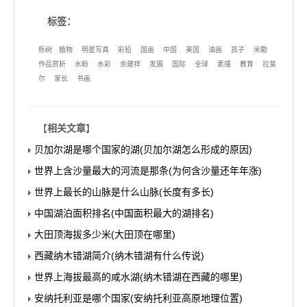
标签：
栎树
植物
明星写真
彩铅
国画
中国
美国
油画
孩子
米勒
作品赏析
水粉
水彩
余建祥
发展
国际
全球
素描
教育
拉斐
尔
家长
书画
【
相关文章
】
贝加尔湖是哪个国家的湖(贝加尔湖怎么形成的原因)
世界上含沙量最大的河流是那条(为何含沙量还年年涨)
世界上最长的山脉是什么山脉(长度有多长)
中国湖泊面积排名(中国面积最大的湖排名)
大田顶海拔多少米(大田顶在哪里)
西藏纳木错湖简介(纳木错湖有什么传说)
世界上海拔最高的咸水湖(纳木错湖在西藏的哪里)
安纳托利亚是哪个国家(安纳托利亚高原地理位置)