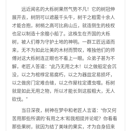
远近闻名的大栎树果然气势不凡！它的树冠伸
展开去，树阴可以遮蔽千头牛，树干之粗需十余人
才能合抱，树梢之高可比肩山丘，就连侧生的枝杈
也足以制造十余艘小船了。这株生在齐国的大栎
树，被人们尊为守护土地的神明。一群工匠远道而
来，无不为如此壮美的木材而赞叹，唯独他们的师
傅对这大栎树连正眼也不看上一眼。众弟子甚为不
解，老匠人答道：“此乃无用之木！以之做船定会沉
没，以之为棺椁定易腐朽，以之为器皿定易损坏，
以之做房门定难合缝，以之作屋柱定遭虫噬。栎树
就是如此无用之物，所以才能长到这般粗大，无人
砍伐。”
当日深夜，树神在梦中和老匠人言道：“你又何
苦用那些所谓的‘有用之木’和我相提并论呢？你看看
那些果树，就因为结了美味的果实，才为自身招来