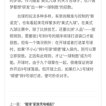
的梦想。作为酷爱“美式九球”的天才台球手，信介做
梦都想“研发”出一种“一球制胜”的招数。
台球的玩法多种多样，有崇尚精准与控制的“斯
诺克”，也有看起来花样繁多的“美式九球”。在美式
九球比赛中，除了比拼技艺，还要比拼“人品”——按
照规则，需要按1号到9号的顺序将球打进袋口才能
获胜。但有一个情况例外：在开球或者打进某号球
时，如果“不小心”将9号球“顺便”撞入袋内，则可以算
立即获胜。正因有此规则，才让“一球制胜”成为可
能。开球时，由于九个球聚在一起，很难保证将球
炸开后9号球落袋。但开球之后，如果打入1号球时
“顺便”将9号球打进，便可秒杀对手。
上一篇
：
“猩球”家族凭啥崛起？