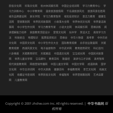
民俗文化网
珍珠文化网
杭州休闲娱乐网
中国企业培训网
学习力教育中心
学
习力训练中心
中小学教育网
温泉旅游度假网
千岛湖旅游风光
旅游风景名胜网
城市品牌建设网
家长学院
学习力教育智库
域名投资知识
意志力教育
健康生
活网
营销策划网
世界民间故事网
小故事大全网
世界休闲文化网
世界童话故
事网
中小学生作文网
学习力教育专家
小说大全网
休闲娱乐网
思维训练
阅
读理解能力培养
家庭教育顶层设计
爱情文化网
玩中学
笑话大王
高效学习方
法
科技前沿
地理知识
股票投资知识
思维谷
中华人物谱
高考季
中外历史
文化网
中国茶文化网
中小学生作文大全
国际教育观察
白手创业致富网
天赋
教育观察
西湖风景文化
电子画册制作
中华武术网
教育趋势研究
科幻选刊
八卦晚报
天赋教育研究
天赋邂逅
中国酒文化网
宝宝成长网
中国民间故事
网
世界儿童文学网
宝岛期刊
教育百科
致富经
演讲与口才训练
高考智库
现代家庭教育网
网络营销传播网
中国儿童文学网
中国文学网
成语辞典
国学
文化网
中华古诗词网
中华大辞典
健康百科
幸福教育网
茶艺文化网
戏曲文
化网
收藏证书查询网
世界民俗文化网
幸福智库
世界营销策划网
艺术启蒙
网
儿童教育网
Copyright © 2001 zhshw.com Inc. All rights reserved. |
中华书画网
版
权所有