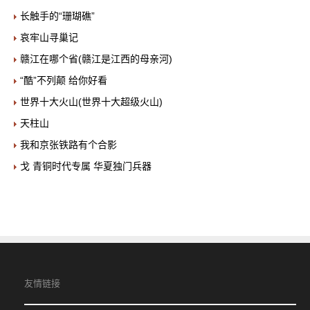
长触手的“珊瑚礁”
哀牢山寻巢记
赣江在哪个省(赣江是江西的母亲河)
“酷”不列颠 给你好看
世界十大火山(世界十大超级火山)
天柱山
我和京张铁路有个合影
戈 青铜时代专属 华夏独门兵器
友情链接