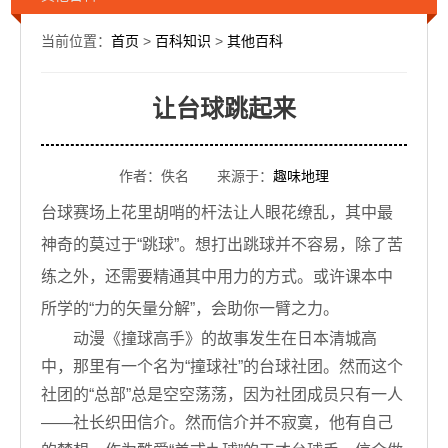
当前位置：
首页
>
百科知识
>
其他百科
让台球跳起来
作者：佚名 来源于：
趣味地理
台球赛场上花里胡哨的杆法让人眼花缭乱，其中最
神奇的莫过于“跳球”。想打出跳球并不容易，除了苦
练之外，还需要精通其中用力的方式。或许课本中
所学的“力的矢量分解”，会助你一臂之力。
动漫《撞球高手》的故事发生在日本清城高
中，那里有一个名为“撞球社”的台球社团。然而这个
社团的“总部”总是空空荡荡，因为社团成员只有一人
——社长织田信介。然而信介并不寂寞，他有自己