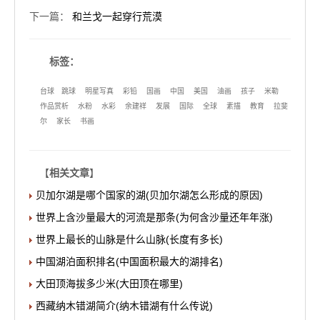
下一篇
：
和兰戈一起穿行荒漠
标签：
台球
跳球
明星写真
彩铅
国画
中国
美国
油画
孩子
米勒
作品赏析
水粉
水彩
余建祥
发展
国际
全球
素描
教育
拉斐
尔
家长
书画
【
相关文章
】
贝加尔湖是哪个国家的湖(贝加尔湖怎么形成的原因)
世界上含沙量最大的河流是那条(为何含沙量还年年涨)
世界上最长的山脉是什么山脉(长度有多长)
中国湖泊面积排名(中国面积最大的湖排名)
大田顶海拔多少米(大田顶在哪里)
西藏纳木错湖简介(纳木错湖有什么传说)