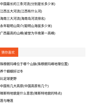
中国最长的三条河流(分别是长多少米)
江西五大河流(江西有什么河)
海南三大河流(海南岛河流排名)
永年聪明山简介(聪明山海拔多少米)
广西最高的山峰(被誉为华南第一高峰)
猜你喜欢
珠穆朗玛峰位于哪个山脉(珠穆朗玛峰地理位置)
养个蝈蝈好过冬
比足球更野
中国有几大高原(中国高原有几个)
喀斯特地貌是什么意思(喀斯特地貌的特点)
莲与睡莲