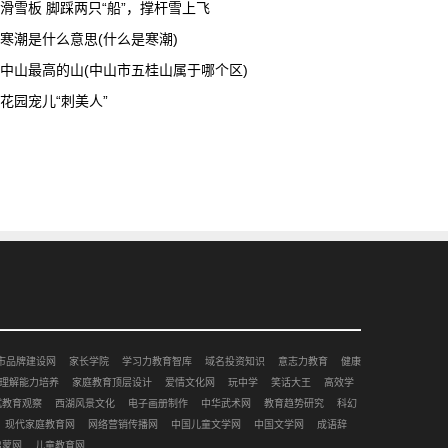
滑雪板 脚踩两只“船”，撑杆雪上飞
寒潮是什么意思(什么是寒潮)
中山最高的山(中山市五桂山属于哪个区)
花园宠儿“刺美人”
市品牌建设网
家长学院
学习力教育智库
域名投资知识
意志力教育
健康
理解能力培养
家庭教育顶层设计
爱情文化网
玩中学
笑话大王
高效学
赋教育观察
西湖风景文化
电子画册制作
中华武术网
教育趋势研究
科幻
现代家庭教育网
网络营销传播网
中国儿童文学网
中国文学网
成语辞
启蒙网
儿童教育网