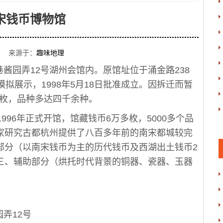
宋钱币博物馆
 来源于：
趣味地理
园弄12号湖州会馆内。原馆址位于涌金路238
办模拟展示，1998年5月18日批准成立。因拆迁而暂
余枚，品种多达四千余种。
996年正式开馆，馆藏钱币6万多枚，5000多个品
家研究古都杭州提供了八百多年前的南宋都城较完
部分（以南宋钱币为主的历代钱币及西湖出土钱币2
三、辅助部分（烘托时代背景的铜器、瓷器、玉器
弄12号