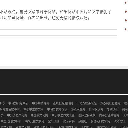
本站观点。部分文章来源于网络，如果网站中图片和文字侵犯了
注明转载网址、作者和出处，避免无谓的侵权纠纷。
中心
学习力训练中心
中小学教育网
温泉旅游度假网
千岛湖旅游风光
旅游风景名胜网
城
世界童话故事网
中小学生作文网
学习力教育专家
小说大全网
休闲娱乐网
思维训练
阅读
考季
中外历史文化网
中国茶文化网
中小学生作文大全
国际教育观察
白手创业致富网
天
中国民间故事网
世界儿童文学网
宝岛期刊
教育百科
致富经
演讲与口才训练
高考智库
茶艺文化网
戏曲文化网
收藏证书查询网
世界民俗文化网
幸福智库
世界营销策划网
艺术