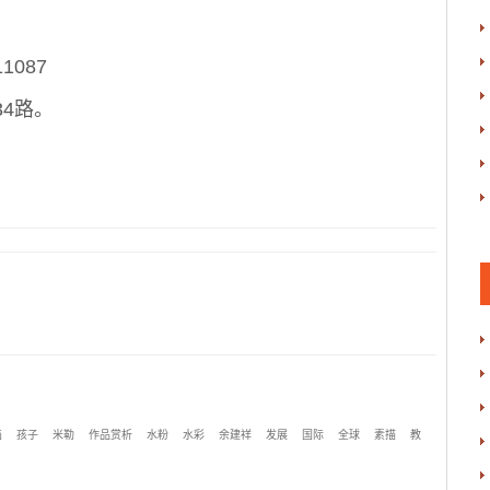
087
4路。
画
孩子
米勒
作品赏析
水粉
水彩
余建祥
发展
国际
全球
素描
教