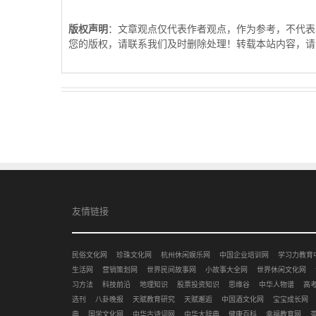
版权声明
：文章观点仅代表作者观点，作为参考，不代表
您的版权，请联系我们及时删除处理！转载本站内容，请
友情链接
民俗文化网
珍珠文化网
杭州休闲娱乐网
中国企业培训网
学习力教育
生活网
营销策划网
世界民间故事网
小故事大全网
世界休闲文化网
习方法
科技前沿
地理知识
股票投资知识
思维谷
中华人物谱
高
选刊
八卦晚报
天赋教育研究
天赋邂逅
中国酒文化网
宝宝成长网
典
国学文化网
中华古诗词网
中华大辞典
健康百科
幸福教育网