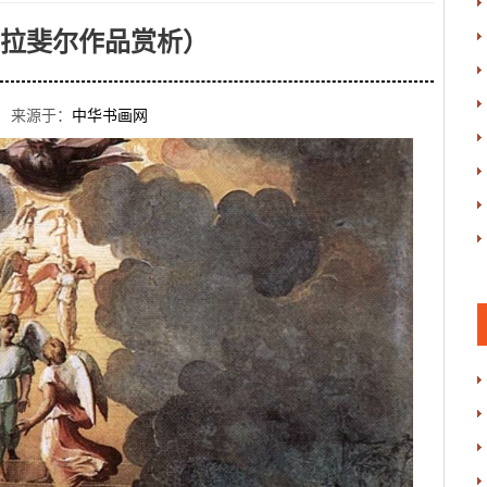
拉斐尔作品赏析）
 来源于：
中华书画网