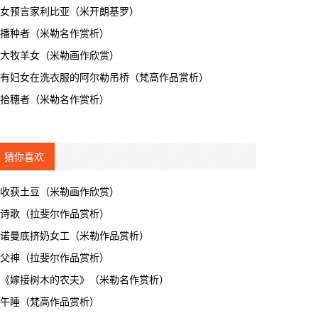
女预言家利比亚（米开朗基罗）
播种者（米勒名作赏析）
大牧羊女（米勒画作欣赏）
有妇女在洗衣服的阿尔勒吊桥（梵高作品赏析）
拾穗者（米勒名作赏析）
猜你喜欢
收获土豆（米勒画作欣赏）
诗歌（拉斐尔作品赏析）
诺曼底挤奶女工（米勒作品赏析）
父神（拉斐尔作品赏析）
《嫁接树木的农夫》（米勒名作赏析）
午睡（梵高作品赏析）