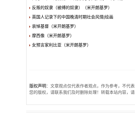
反叛的奴隶（被缚的奴隶）（米开朗基罗）
英国人记录下的中国晚清时期社会风情|绘画
哀悼基督（米开朗基罗）
摩西像（米开朗基罗）
女预言家利比亚（米开朗基罗）
版权声明
：文章观点仅代表作者观点，作为参考，不代表
您的版权，请联系我们及时删除处理！转载本站内容，请