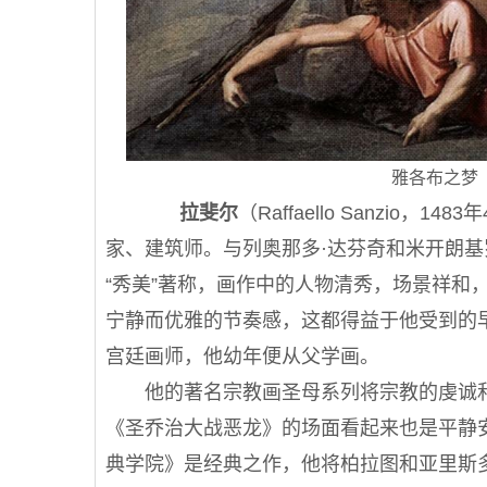
雅各布之梦
拉斐尔
（Raffaello Sanzio，
家、建筑师。与列奥那多·达芬奇和米开朗基
“秀美”著称，画作中的人物清秀，场景祥和
宁静而优雅的节奏感，这都得益于他受到的
宫廷画师，他幼年便从父学画。
他的著名宗教画圣母系列将宗教的虔诚和
《圣乔治大战恶龙》的场面看起来也是平静
典学院》是经典之作，他将柏拉图和亚里斯