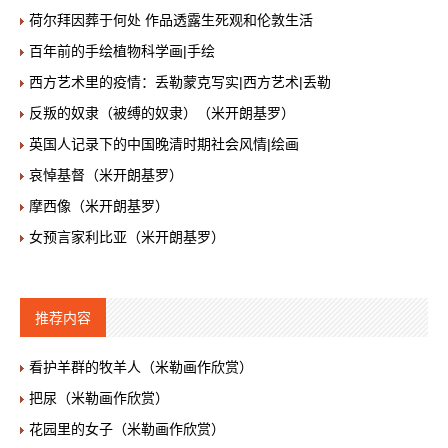
荷尔拜因葬于何处 作品透露生死观和伦敦生活
百年前的手绘植物科学画|手绘
西方艺术里的疫情：丢勒蒙克写实|西方艺术|丢勒
反叛的奴隶（被缚的奴隶）（米开朗基罗）
英国人记录下的中国晚清时期社会风情|绘画
哀悼基督（米开朗基罗）
摩西像（米开朗基罗）
女预言家利比亚（米开朗基罗）
推荐内容
看护羊群的牧羊人（米勒画作欣赏）
把尿（米勒画作欣赏）
花园里的女子（米勒画作欣赏）