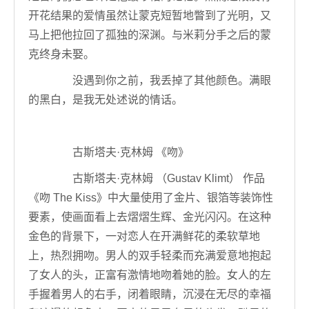
开花结果的爱情虽然让蒙克短暂地瞥到了光明，又
马上把他拉回了孤独的深渊。与米莉分手之后的蒙
克终身未娶。
没遇到你之前，我丢掉了其他颜色。满眼
的黑白，是我无处述说的情话。
古斯塔夫·克林姆 《吻》
古斯塔夫·克林姆 （Gustav Klimt） 作品
《吻 The Kiss》中大量使用了金片、银箔等装饰性
要素，使画面看上去熠熠生辉、金光闪闪。在这种
金色的背景下，一对恋人在开满鲜花的柔软草地
上，热烈拥吻。男人的双手轻柔而充满爱意地抱起
了女人的头，正富有激情地吻着她的脸。女人的左
手握着男人的右手，闭着眼睛，沉浸在无尽的幸福