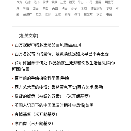
西方
名家
笔下
爱情
救赎
还是
毁灭
早已
不再
重要
明星写
真
彩铅
国画
中国
美国
油画
孩子
米勒
作品赏析
水粉
水
彩
余建祥
发展
国际
全球
素描
教育
拉斐尔
家长
书画
【
相关文章
】
西方视野中的多重逸品画风|逸品画风
西方名家笔下的爱情：是救赎还是毁灭早已不再重要
荷尔拜因葬于何处 作品透露生死观和伦敦生活信息|荷尔
拜因|油画
百年前的手绘植物科学画|手绘
西方艺术里的疫情：丢勒蒙克写实|西方艺术|丢勒
反叛的奴隶（被缚的奴隶）（米开朗基罗）
英国人记录下的中国晚清时期社会风情|绘画
哀悼基督（米开朗基罗）
摩西像（米开朗基罗）