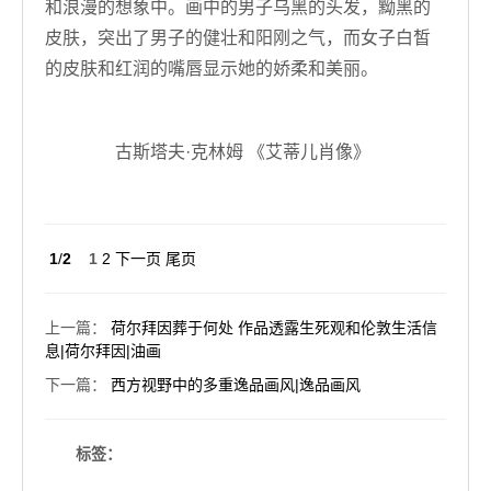
和浪漫的想象中。画中的男子乌黑的头发，黝黑的
皮肤，突出了男子的健壮和阳刚之气，而女子白皙
的皮肤和红润的嘴唇显示她的娇柔和美丽。
古斯塔夫·克林姆 《艾蒂儿肖像》
1
/
2
1
2
下一页
尾页
上一篇
：
荷尔拜因葬于何处 作品透露生死观和伦敦生活信
息|荷尔拜因|油画
下一篇
：
西方视野中的多重逸品画风|逸品画风
标签：