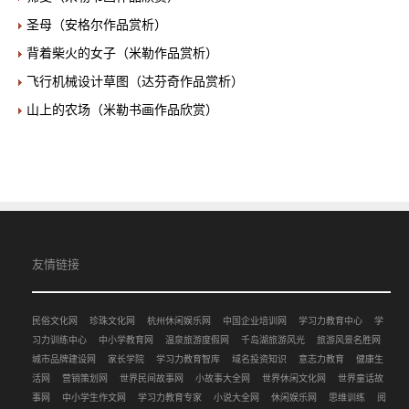
圣母（安格尔作品赏析）
背着柴火的女子（米勒作品赏析）
飞行机械设计草图（达芬奇作品赏析）
山上的农场（米勒书画作品欣赏）
友情链接
民俗文化网
珍珠文化网
杭州休闲娱乐网
中国企业培训网
学习力教育中心
学
习力训练中心
中小学教育网
温泉旅游度假网
千岛湖旅游风光
旅游风景名胜网
城市品牌建设网
家长学院
学习力教育智库
域名投资知识
意志力教育
健康生
活网
营销策划网
世界民间故事网
小故事大全网
世界休闲文化网
世界童话故
事网
中小学生作文网
学习力教育专家
小说大全网
休闲娱乐网
思维训练
阅