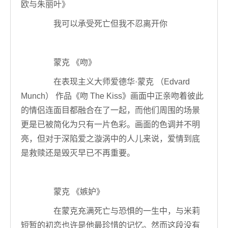
欧与朱丽叶》
我可以承受死亡但我不忍离开你
蒙克 《吻》
在表现主义大师爱德华·蒙克 （Edvard
Munch） 作品《吻 The Kiss》画面中正亲吻着彼此
的情侣连面目都融合在了一起，而他们周围的场景
更是已被简化为只有一片色彩。画面的色调并不明
亮，但对于深陷爱之漩涡中的人儿来说，爱情到底
是救赎还是毁灭早已不再重要。
蒙克 《嫉妒》
在蒙克充满死亡与恐惧的一生中，与米莉
短暂的初恋也许是他最珍惜的记忆。然而这段没有