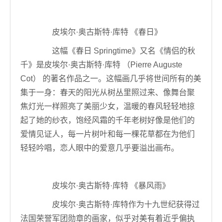
皮埃尔·奥古斯特·库特 《春日》
这幅《春日 Springtime》又名《情侣的秋
千》是皮埃尔·奥古斯特·库特 （Pierre Auguste
Cot） 的著名作品之一。这幅画几乎将世间所有的美
集于一身：春天的阳光从树丛里照过来、像舞台聚
焦灯光一样照亮了美丽少女，温暖的春风轻轻地掠
起了她的纱衣，饱经风霜的千年老树好像是他们的
爱情见证人，每一片树叶和每一棵花草都在为他们
轻轻吟唱，恋人眼中的爱意几乎要溢出画布。
皮埃尔·奥古斯特·库特 《暴风雨》
皮埃尔·奥古斯特·库特作为十九世纪获得过
法国荣誉军团勋章的画家，似乎对美有着近乎偏执