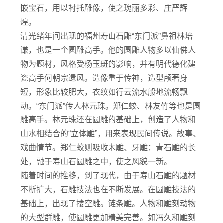
嵌宝石，用以衬托雕像，使之瑰丽多彩、庄严辉
煌。
清光绪年间出现的福州寿山石雕“东门派”鼻祖林培
谦，也是一个圆雕高手。他的圆雕人物多以仙佛人
物为题材，风格受杨玉斑的影响，并有明代德化建
瓷高手何朝宗遗风。造像重于传神，造型颅著身
短，形象比较肥大，衣纹如行云流水般地流畅飘
动。“东门派”传人林元珠。郑仁蛟、林友竹等也是圆
雕高手。林元珠还在圆雕的基础上，创造了人物和
山水相结合的“立体雕”，用来表现民间传说。故事、
戏曲情节。郑仁蛟则吸收木雕、牙雕：青石雕的长
处，融于寿山石圆雕之中，使之风貌一新。
随着时间的推移，到了现代，由于寿山石雕的题材
不断扩大，石雕技法也在不断发展。在圆雕技法的
基础上，出现了搂空雕。链条雕。人物和雕刻动物
的大型群雕，使圆雕更加精美完善。如冯久和雕刻