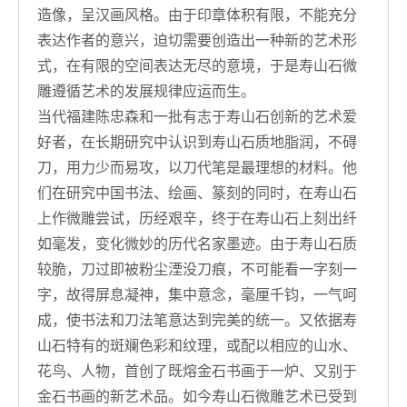
造像，呈汉画风格。由于印章体积有限，不能充分
表达作者的意兴，迫切需要创造出一种新的艺术形
式，在有限的空间表达无尽的意境，于是寿山石微
雕遵循艺术的发展规律应运而生。
当代福建陈忠森和一批有志于寿山石创新的艺术爱
好者，在长期研究中认识到寿山石质地脂润，不碍
刀，用力少而易攻，以刀代笔是最理想的材料。他
们在研究中国书法、绘画、篆刻的同时，在寿山石
上作微雕尝试，历经艰辛，终于在寿山石上刻出纤
如毫发，变化微妙的历代名家墨迹。由于寿山石质
较脆，刀过即被粉尘湮没刀痕，不可能看一字刻一
字，故得屏息凝神，集中意念，毫厘千钧，一气呵
成，使书法和刀法笔意达到完美的统一。又依据寿
山石特有的斑斓色彩和纹理，或配以相应的山水、
花鸟、人物，首创了既熔金石书画于一炉、又别于
金石书画的新艺术品。如今寿山石微雕艺术已受到