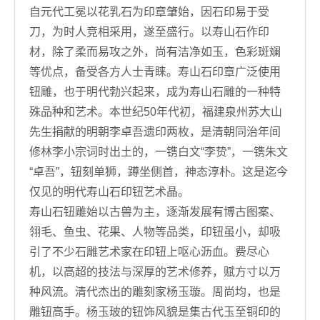
自元代工冕以花乳石为印章肇始，因石印易于受
刀，为时人竞相采用，遂至盛行。以寿山石作印
材，除了柔而易攻之外，尚有洁净如玉，色彩斑斓
等优点，备受各方人士青睐。寿山石印章广泛使用
钮雕，也于明代勃兴起来，成为寿山石雕的一种特
殊品种和艺术。本世纪50年代初，福建泉州苏大山
先生捐献的明朝李卓吾遗印两枚，是清朝同治年间
修林李小宗词时出土的，一镌白文“李贽”，一镌朱文
“卓吾”，钮刻单狮，蹲坐侧首，神态淳朴。这是迄今
仅见的明代寿山石印钮艺术晶。
寿山石钮雕始以古兽为主，逐渐发展有博古图案、
翎毛、鱼虫、花果、人物等品类，印钮虽小，却吸
引了不少石雕艺术家在印钮上呕心沥血。费尽心
机，以高超的技法与深厚的艺术修养，赋方寸以万
种风流。清代杰出的雕刻家杨玉璇。周尚均，也是
雕钮高手。杨玉玻的钮饰风貌是集古代玉至铜印的