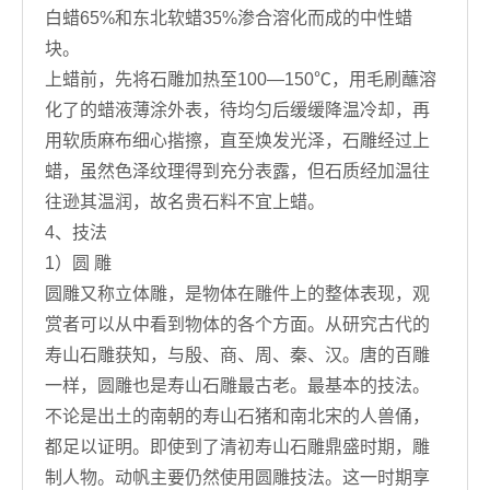
白蜡65%和东北软蜡35%渗合溶化而成的中性蜡
块。
上蜡前，先将石雕加热至100—150℃，用毛刷蘸溶
化了的蜡液薄涂外表，待均匀后缓缓降温冷却，再
用软质麻布细心揩擦，直至焕发光泽，石雕经过上
蜡，虽然色泽纹理得到充分表露，但石质经加温往
往逊其温润，故名贵石料不宜上蜡。
4、技法
1）圆 雕
圆雕又称立体雕，是物体在雕件上的整体表现，观
赏者可以从中看到物体的各个方面。从研究古代的
寿山石雕获知，与殷、商、周、秦、汉。唐的百雕
一样，圆雕也是寿山石雕最古老。最基本的技法。
不论是出土的南朝的寿山石猪和南北宋的人兽俑，
都足以证明。即使到了清初寿山石雕鼎盛时期，雕
制人物。动帆主要仍然使用圆雕技法。这一时期享