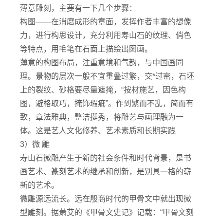
薄意雕刻，主要有一下几个步骤：
构图——在消磨成形的章面，发挥作者丰富的想像
力，进行构思设计，充分利用寿山石的纹理、俏色
等特点，用毛笔在石面上描绘出图画。
薄意的构图布局，注重意境和气韵，与中国画同
理。景物的层次一般不宜重叠过繁，交*过密，石坯
上的裂纹、砂格要尽量遮掩，“按材施艺，因色构
图，避格取巧，掩饰瑕疵”。作到繁而不乱，简而有
致，章法雅典，整洁挺秀，将雕艺与画理融为一
体。这是艺人文化修养、艺术素质和长期实践
3）微 雕
寿山石微雕产生于新的社会条件和时代背景，是书
画艺术、篆刻艺术的继承和创新，是别具一格的崭
新的艺术。
微雕源远流长。远在殷商时代的甲骨文中就出现微
型雕刻。据萧艾的《甲骨文史记》记载：“甲骨文刻