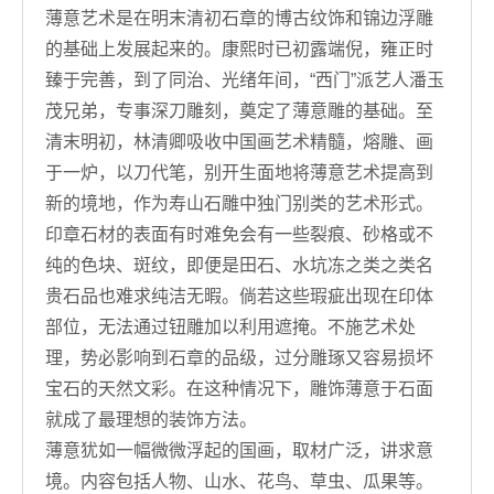
薄意艺术是在明末清初石章的博古纹饰和锦边浮雕
的基础上发展起来的。康熙时已初露端倪，雍正时
臻于完善，到了同治、光绪年间，“西门”派艺人潘玉
茂兄弟，专事深刀雕刻，奠定了薄意雕的基础。至
清末明初，林清卿吸收中国画艺术精髓，熔雕、画
于一炉，以刀代笔，别开生面地将薄意艺术提高到
新的境地，作为寿山石雕中独门别类的艺术形式。
印章石材的表面有时难免会有一些裂痕、砂格或不
纯的色块、斑纹，即便是田石、水坑冻之类之类名
贵石品也难求纯洁无暇。倘若这些瑕疵出现在印体
部位，无法通过钮雕加以利用遮掩。不施艺术处
理，势必影响到石章的品级，过分雕琢又容易损坏
宝石的天然文彩。在这种情况下，雕饰薄意于石面
就成了最理想的装饰方法。
薄意犹如一幅微微浮起的国画，取材广泛，讲求意
境。内容包括人物、山水、花鸟、草虫、瓜果等。