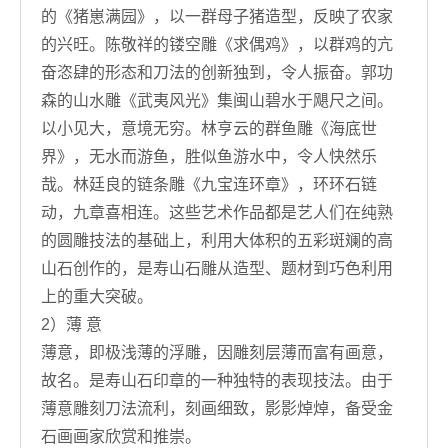
的《猪崽满园》，以一群母子猪造型，反映了农家
的兴旺。陈敬祥的镂空雕《求偶鸡》，以群鸡的亢
奋恣肆的形态和刀法的创新独到，令人振奋。郭功
森的山水雕《武夷风光》集闽山碧水于飓尺之间。
以小见大，意境无穷。林亨云的群鱼雕《海底世
界》，无水而游鱼，胜似鱼游水中，令人快然乐
哉。林廷良的链条雕《九宝连环章》，环环石链
动，九章喜相连。这些艺术作品都是艺人们在纯熟
的圆雕技法的基础上，利用大体积的五彩斑斓的高
山石创作的，是寿山石雕从造型、题材到巧色利用
上的重大突破。
2）薄 意
薄意，即极浅薄的浮雕，因雕刻层薄而富有画意，
故名。是寿山石印章的一种独特的表现技法。由于
薄意雕刻刀法流利，刻画细致，影影焯焯，备受金
石画画家欣赏和推崇。