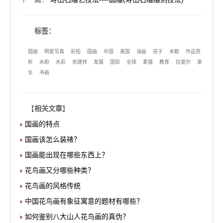
标签：
国画
明星写真
彩铅
国画
中国
美国
油画
孩子
米勒
作品赏
析
水粉
水彩
余建祥
发展
国际
全球
素描
教育
拉斐尔
家
长
书画
【
相关文章
】
国画的特点
国画该怎么装裱？
国画能出现在哪些东西上？
花鸟画又分哪些种类？
花鸟画的风格传统
中国花鸟画有象征寓意的题材有哪些？
如何鉴别八大山人花鸟画的真伪？