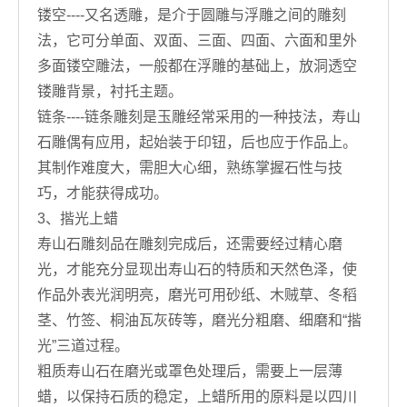
镂空----又名透雕，是介于圆雕与浮雕之间的雕刻
法，它可分单面、双面、三面、四面、六面和里外
多面镂空雕法，一般都在浮雕的基础上，放洞透空
镂雕背景，衬托主题。
链条----链条雕刻是玉雕经常采用的一种技法，寿山
石雕偶有应用，起始装于印钮，后也应于作品上。
其制作难度大，需胆大心细，熟练掌握石性与技
巧，才能获得成功。
3、揩光上蜡
寿山石雕刻品在雕刻完成后，还需要经过精心磨
光，才能充分显现出寿山石的特质和天然色泽，使
作品外表光润明亮，磨光可用砂纸、木贼草、冬稻
茎、竹签、桐油瓦灰砖等，磨光分粗磨、细磨和“揩
光”三道过程。
粗质寿山石在磨光或罩色处理后，需要上一层薄
蜡，以保持石质的稳定，上蜡所用的原料是以四川