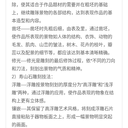
除，使其适合于作品题材的需要并在粗坯的基础
上，继续雕琢景物的各部结构，达到表现作品的基
本造型和内容。
凿坯——凿坯时先粗后细，由表及里，通过凿坯，
使作品所表现的景物如人体的结构、衣饰、动物的
毛发、肌肉、山峦的皱法，树木、花卉的枝叶，瓣
蕊以及配景的细节等，都应该达到基本清晰精确。
修光----修光是雕刻的最后修饰过程，依*不同的刀向
和刀法，刻划出景物的气质和精神。
2）寿山石雕刻技法：
浮雕----浮雕按景物刻划的厚度分为“高浮雕”和“浅浮
雕”两种，通过浮雕的应用，使作品表现的物象在结
构上更有立体感。
镶嵌----其保留了高浮雕艺术风格，将刻成浮雕石片
直接粘贴于器物板面之上，形成一幅景物明显突起
的画面。