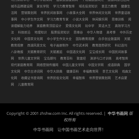
城市品牌建设网
家长学院
学习力教育智库
域名投资知识
意志力教育
健康生
活网
营销策划网
世界民间故事网
小故事大全网
世界休闲文化网
世界童话故
事网
中小学生作文网
学习力教育专家
小说大全网
休闲娱乐网
思维训练
阅
读理解能力培养
家庭教育顶层设计
爱情文化网
玩中学
笑话大王
高效学习方
法
科技前沿
地理知识
股票投资知识
思维谷
中华人物谱
高考季
中外历史
文化网
中国茶文化网
中小学生作文大全
国际教育观察
白手创业致富网
天赋
教育观察
西湖风景文化
电子画册制作
中华武术网
教育趋势研究
科幻选刊
八卦晚报
天赋教育研究
天赋邂逅
中国酒文化网
宝宝成长网
中国民间故事
网
世界儿童文学网
宝岛期刊
教育百科
致富经
演讲与口才训练
高考智库
现代家庭教育网
网络营销传播网
中国儿童文学网
中国文学网
成语辞典
国学
文化网
中华古诗词网
中华大辞典
健康百科
幸福教育网
茶艺文化网
戏曲文
化网
收藏证书查询网
世界民俗文化网
幸福智库
世界营销策划网
艺术启蒙
网
儿童教育网
Copyright © 2001 zhshw.com Inc. All rights reserved. |
中华书画网
版
权所有
中华书画网 让中国书画艺术走向世界！