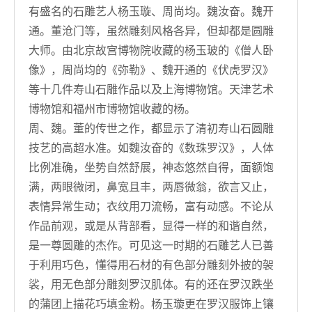
有盛名的石雕艺人杨玉璇、周尚均。魏汝奋。魏开
通。董沧门等，虽然雕刻风格各异，但却都是圆雕
大师。由北京故宫博物院收藏的杨玉玻的《僧人卧
像》，周尚均的《弥勒》、魏开通的《伏虎罗汉》
等十几件寿山石雕作品以及上海博物馆。天津艺术
博物馆和福州市博物馆收藏的杨。
周、魏。董的传世之作，都显示了清初寿山石圆雕
技艺的高超水准。如魏汝奋的《数珠罗汉》，人体
比例准确，坐势自然舒展，神态悠然自得，面额饱
满，两眼微闭，鼻宽且丰，两唇微翁，欲言又止，
表情异常生动；衣纹用刀流畅，富有动感。不论从
作品前观，或是从背部看，显得一样的和谐自然，
是一尊圆雕的杰作。可见这一时期的石雕艺人已善
于利用巧色，懂得用石材的有色部分雕刻外披的袈
裟，用无色部分雕刻罗汉肌体。有的还在罗汉跌坐
的蒲团上描花巧填金粉。杨玉璇更在罗汉服饰上镶