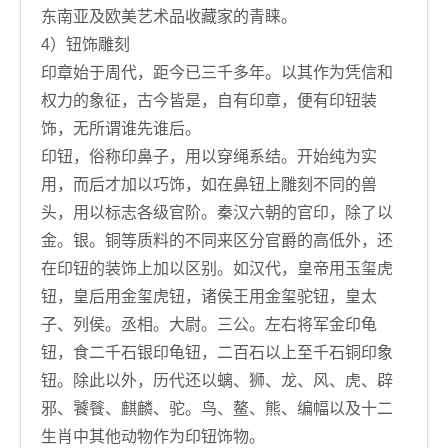
东南亚及欧美艺术品收藏家的青睐。
4）钮饰雕刻
印章始于周代，距今已三千多年。以其作为凭信和
权力的象征，古今皆是，自有印章，便有印钮装
饰，无所谓谁先谁后。
印钮，俗称印鼻子，用以穿绳系结。开始纯为实
用，而后才加以巧饰，如在鼻钮上雕刻不同的兽
头，用以标志各级官阶。秦汉六朝的官印，除了以
金。银。铜等质料的不同来区分官爵的高低外，还
在印钮的装饰上加以区别。如汉代，皇帝用玉玺虎
钮，皇后用金玺虎钮，诸侯王用金玺驼钮，皇太
子、列侯。丞相。大尉。三公。左右将军金印龟
钮，食二千石银印龟钮，二百石以上至千石铜印象
钮。除此以外，历代还以螭、狮、龙、风、虎、辟
邪、饕餮、麒麟、驼。鸟、鳌、熊、编幅以及十二
生肖中其他动物作为印钮饰物。