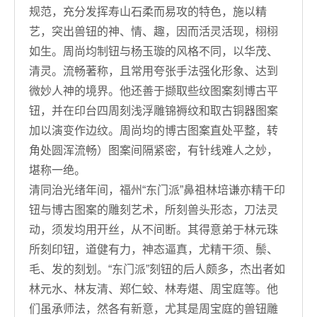
规范，充分发挥寿山石柔而易攻的特色，施以精
艺，突出兽钮的神、情、趣，因而活灵活现，栩栩
如生。周尚均制钮与杨玉璇的风格不同，以华茂、
清灵。流畅著称，且常用夸张手法强化形象、达到
微妙人神的境界。他还善于撷取些纹图案刻博古平
钮，并在印台四周刻浅浮雕锦褥纹和取古铜器图案
加以演变作边纹。周尚均的博古图案直处平整，转
角处圆浑流畅）图案间隔紧密，有针线难人之妙，
堪称一绝。
清同治光绪年间，福州“东门派”鼻祖林培谦亦精干印
钮与博古图案的雕刻艺术，所刻兽头形态，刀法灵
动，须发均用开丝，从不间断。其得意弟于林元珠
所刻印钮，道健有力，神态逼真，尤精干须、鬃、
毛、发的刻划。“东门派”刻钮的后人颇多，杰出者如
林元水、林友清、郑仁蛟、林寿煁、周宝庭等。他
们虽承师法，然各有新意，尤其是周宝庭的兽钮雕