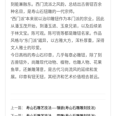
刻能兼融东。西门流派之风韵，总结出古兽钮百余
种名目，是寿山石钮雕的一代宗师。
“西门派”本来就以治印雕钮作为本门派的宗业，因此
从潘玉茂开始，到潘玉进、玉泉兄弟，以及后续弟
于林文宝。陈可观。陈可铣等都是雕钮名家。作品
风格与“东门派”遏异，以古雅大方，浑朴厚重，深得
文人雅士的珍爱。
今日高档的寿山石印章，几乎每章必雕钮，除了刻
古兽钮外，尚雕现代动物、植物，也雕人物、花果
鱼草，还兼雕薄意，是古代习尚流风的延续和发
展。印章有钮无钮，其经济和艺术价值相去甚远。
上一篇
：
寿山石雕艺技法----镶嵌(寿山石雕雕刻技法)
下一篇
：
寿山石雕艺技法----圆雕(寿山石雕雕刻技法)