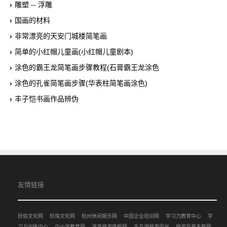
雕塑 -- 浮雕
国画的材料
非常漂亮的天安门城楼简笔画
简单的小红帽儿童画(小红帽儿童剧本)
涂色的霸王龙简笔画步骤教程(石膏霸王龙涂色
涂色的孔雀简笔画步骤(华表柱简笔画涂色)
丰子恺书画作品辨伪
友情链接
民俗文化网
珍珠文化网
杭州休闲娱乐网
中国企业培训网
学习力教育中心
学
习力训练中心
中小学教育网
温泉旅游度假网
千岛湖旅游风光
旅游风景名胜网