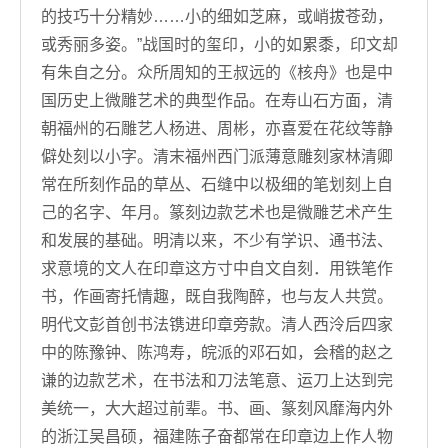
的技巧十分精妙……小的细如芝麻，或峭拔苍劲，
或秀丽多姿。”战国时的玺印，小的如累黍，印文却
有朱自之分。众所周知的王叔远的《核舟》也是中
国历史上微雕艺术的典型作品。在寿山石方面，清
朝福州的石雕艺人杨进、周彬，亦喜爱在花纹等静
僻处刻以小字。清末福州西门派薄意雕刻家林清卿
常在所刻作品的草丛、石缝中以极细的笔划刻上自
己的名字、年月。篆刻边款艺术也是微雕艺术产生
和发展的基础。明清以来，不少有学识、通书法、
求意境的文人在印章这方寸中自文自刻．用铁笔作
书，作画寄托情趣，既自我陶醉，也与友人共赏。
明代文彭首创书法镌进印章旁款。清人西泠后四家
中的陈豫钟、陈鸿寿，皖派的邓石如，会稽的赵之
谦的边款艺术，在书法和刀法笔意、运刀上达到完
美统一，大大超过前辈。书、画、篆刻风靡海内外
的浙江吴昌硕，福建陈子奋都常在印章边上作人物