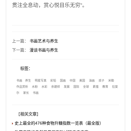
贯注全息动，赏心悦目乐无穷”。
上一篇
：
书画艺术与养生
下一篇
：
漫谈书画与养生
标签：
书画
养生
明星写真
彩铅
国画
中国
美国
油画
孩子
米勒
作品赏析
水粉
水彩
余建祥
发展
国际
全球
素描
教育
拉斐
尔
家长
书画
【
相关文章
】
史上最全的476种食物升糖指数一览表（最全版）