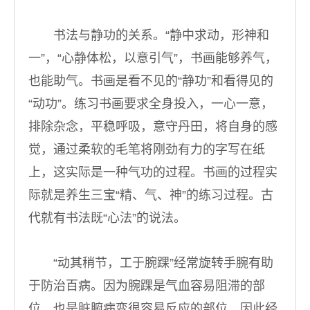
书法与静功的关系。“静中求动，形神和
一”，“心静体松，以意引气”，书画能够养气，
也能助气。书画是看不见的“静功”和看得见的
“动功”。练习书画要求全身投入，一心一意，
排除杂念，平稳呼吸，意守丹田，将自身的感
觉，通过柔软的毛笔将刚劲有力的字写在纸
上，这实际是一种气功的过程。书画的过程实
际就是养生三宝“精、气、神”的练习过程。古
代就有书法既“心法”的说法。
“动其稍节，工于腕踝”经常旋转手腕有助
于防治百病。因为腕踝是气血容易阻滞的部
位，也是脏腑病变很容易反应的部位，因此经