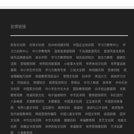
友情链接
民俗文化网
珍珠文化网
杭州休闲娱乐网
中国企业培训网
学习力教育中心
学
习力训练中心
中小学教育网
温泉旅游度假网
千岛湖旅游风光
旅游风景名胜网
城市品牌建设网
家长学院
学习力教育智库
域名投资知识
意志力教育
健康生
活网
营销策划网
世界民间故事网
小故事大全网
世界休闲文化网
世界童话故
事网
中小学生作文网
学习力教育专家
小说大全网
休闲娱乐网
思维训练
阅
读理解能力培养
家庭教育顶层设计
爱情文化网
玩中学
笑话大王
高效学习方
法
科技前沿
地理知识
股票投资知识
思维谷
中华人物谱
高考季
中外历史
文化网
中国茶文化网
中小学生作文大全
国际教育观察
白手创业致富网
天赋
教育观察
西湖风景文化
电子画册制作
中华武术网
教育趋势研究
科幻选刊
八卦晚报
天赋教育研究
天赋邂逅
中国酒文化网
宝宝成长网
中国民间故事
网
世界儿童文学网
宝岛期刊
教育百科
致富经
演讲与口才训练
高考智库
现代家庭教育网
网络营销传播网
中国儿童文学网
中国文学网
成语辞典
国学
文化网
中华古诗词网
中华大辞典
健康百科
幸福教育网
茶艺文化网
戏曲文
化网
收藏证书查询网
世界民俗文化网
幸福智库
世界营销策划网
艺术启蒙
网
儿童教育网