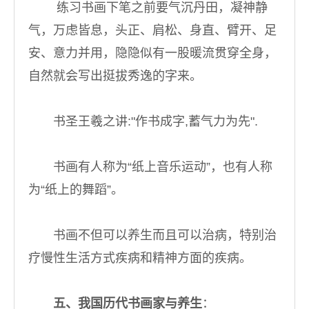
练习书画下笔之前要气沉丹田，凝神静
气，万虑皆息，头正、肩松、身直、臂开、足
安、意力并用，隐隐似有一股暖流贯穿全身，
自然就会写出挺拔秀逸的字来。
书圣王羲之讲:"作书成字,蓄气力为先".
书画有人称为“纸上音乐运动”，也有人称
为“纸上的舞蹈”。
书画不但可以养生而且可以治病，特别治
疗慢性生活方式疾病和精神方面的疾病。
五、我国历代书画家与养生
：