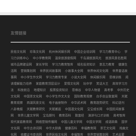
友情链接
民俗文化网
珍珠文化网
杭州休闲娱乐网
中国企业培训网
学习力教育中心
学
习力训练中心
中小学教育网
温泉旅游度假网
千岛湖旅游风光
旅游风景名胜网
城市品牌建设网
家长学院
学习力教育智库
域名投资知识
意志力教育
健康生
活网
营销策划网
世界民间故事网
小故事大全网
世界休闲文化网
世界童话故
事网
中小学生作文网
学习力教育专家
小说大全网
休闲娱乐网
思维训练
阅
读理解能力培养
家庭教育顶层设计
爱情文化网
玩中学
笑话大王
高效学习方
法
科技前沿
地理知识
股票投资知识
思维谷
中华人物谱
高考季
中外历史
文化网
中国茶文化网
中小学生作文大全
国际教育观察
白手创业致富网
天赋
教育观察
西湖风景文化
电子画册制作
中华武术网
教育趋势研究
科幻选刊
八卦晚报
天赋教育研究
天赋邂逅
中国酒文化网
宝宝成长网
中国民间故事
网
世界儿童文学网
宝岛期刊
教育百科
致富经
演讲与口才训练
高考智库
现代家庭教育网
网络营销传播网
中国儿童文学网
中国文学网
成语辞典
国学
文化网
中华古诗词网
中华大辞典
健康百科
幸福教育网
茶艺文化网
戏曲文
化网
收藏证书查询网
世界民俗文化网
幸福智库
世界营销策划网
艺术启蒙