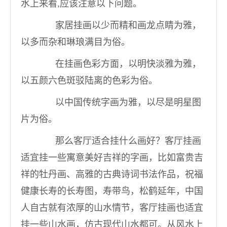
水上来看,应该注意以下问题。
家居挂画以少而精和画龙点睛为雅，
以多而杂和琳琅满目为俗。
在挂画色彩方面，以明快淡雅为雅，
以五颜六色斑驳陆离的色彩为俗。
以中国传统字画为雅，以尽是明星图
片为俗。
那么客厅适合挂什么画好？客厅挂画
适宜挂一些寓意美好吉祥的字画，比如富贵吉
祥的牡丹画、高雅的古典诗词书法作品，祝福
健康长寿的长寿图，寿带鸟，松鹤延年，中国
人自古就有浓厚的山水情节，客厅挂画也适宜
挂一些山水画，仿古现代山水都可。从风水上