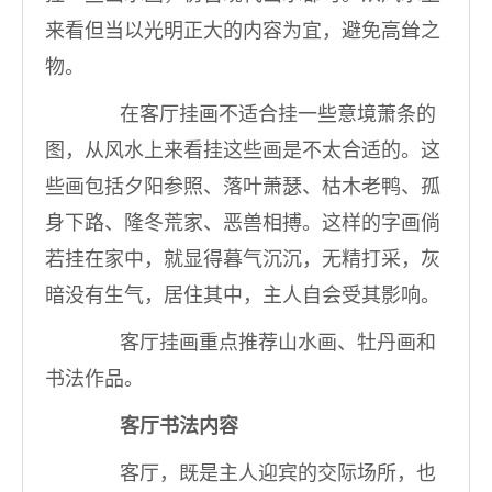
来看但当以光明正大的内容为宜，避免高耸之
物。
在客厅挂画不适合挂一些意境萧条的
图，从风水上来看挂这些画是不太合适的。这
些画包括夕阳参照、落叶萧瑟、枯木老鸭、孤
身下路、隆冬荒家、恶兽相搏。这样的字画倘
若挂在家中，就显得暮气沉沉，无精打采，灰
暗没有生气，居住其中，主人自会受其影响。
客厅挂画重点推荐山水画、牡丹画和
书法作品。
客厅书法内容
客厅，既是主人迎宾的交际场所，也