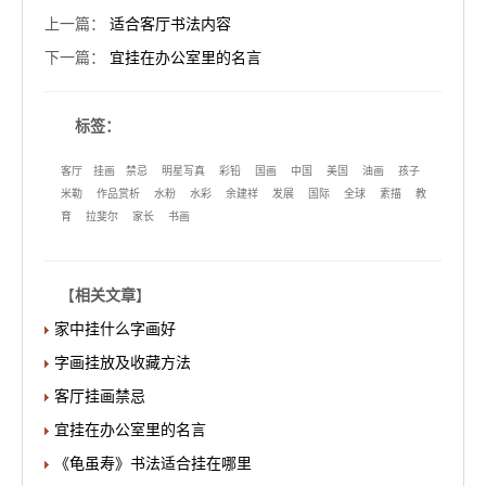
上一篇
：
适合客厅书法内容
下一篇
：
宜挂在办公室里的名言
标签：
客厅
挂画
禁忌
明星写真
彩铅
国画
中国
美国
油画
孩子
米勒
作品赏析
水粉
水彩
余建祥
发展
国际
全球
素描
教
育
拉斐尔
家长
书画
【
相关文章
】
家中挂什么字画好
字画挂放及收藏方法
客厅挂画禁忌
宜挂在办公室里的名言
《龟虽寿》书法适合挂在哪里