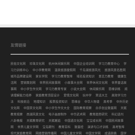
友情链接
民俗文化网
珍珠文化网
杭州休闲娱乐网
中国企业培训网
学习力教育中心
学
习力训练中心
中小学教育网
温泉旅游度假网
千岛湖旅游风光
旅游风景名胜网
城市品牌建设网
家长学院
学习力教育智库
域名投资知识
意志力教育
健康生
活网
营销策划网
世界民间故事网
小故事大全网
世界休闲文化网
世界童话故
事网
中小学生作文网
学习力教育专家
小说大全网
休闲娱乐网
思维训练
阅
读理解能力培养
家庭教育顶层设计
爱情文化网
玩中学
笑话大王
高效学习方
法
科技前沿
地理知识
股票投资知识
思维谷
中华人物谱
高考季
中外历史
文化网
中国茶文化网
中小学生作文大全
国际教育观察
白手创业致富网
天赋
教育观察
西湖风景文化
电子画册制作
中华武术网
教育趋势研究
科幻选刊
八卦晚报
天赋教育研究
天赋邂逅
中国酒文化网
宝宝成长网
中国民间故事
网
世界儿童文学网
宝岛期刊
教育百科
致富经
演讲与口才训练
高考智库
现代家庭教育网
网络营销传播网
中国儿童文学网
中国文学网
成语辞典
国学