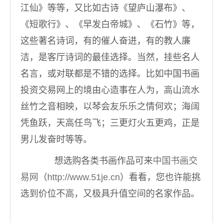
江仙》等等，又比如古诗《望庐山瀑布》、
《短歌行》、《早发白帝城》、《石竹》等，
这些著名诗词，有的催人奋进，有的教人廉
洁，是客厅诗词的最佳选择。当然，挂些名人
名言，或对联都是不错的选择。比如中国书画
投资交易网上的境由心造事在人为，高山流水
丝竹之音相映，以琴会友乐乐之情何欢；海阔
凭鱼跃，天高任鸟飞；三更灯火五更鸡，正是
男儿发奋时等等。
想选购各类书画作品可来
中国书画交
易网
（
http://www.51je.cn
）看看，您也许能挑
选到价位不高，又极具升值空间的名家作品。