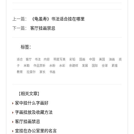
上一篇
：
《龟虽寿》书法适合挂在哪里
下一篇
：
客厅挂画禁忌
标签：
适合
客厅
书法
内容
明星写真
彩铅
国画
中国
美国
油画
孩
子
米勒
作品赏析
水粉
水彩
余建祥
发展
国际
全球
素描
教育
拉斐尔
家长
书画
【
相关文章
】
家中挂什么字画好
字画挂放及收藏方法
客厅挂画禁忌
宜挂在办公室里的名言