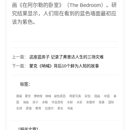
画《在阿尔勒的卧室》（The Bedroom）。研
究结果显示，人们现在看到的蓝色墙面最初应
该为紫色。
上一篇
：
这座蓝房子 记录了弗里达人生的三场灾难
下一篇
：
蒙克《呐喊》背后10个鲜为人知的故事
标签：
挪威
蒙克
博物馆
呐喊
褪色原因
明星写真
彩铅
国画
中国
美
国
油画
孩子
米勒
作品赏析
水粉
水彩
余建祥
发展
国际
全球
素描
教育
拉斐尔
家长
书画
【
相关文章
】