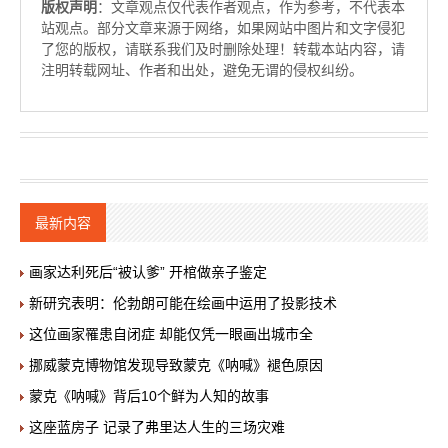
版权声明
：文章观点仅代表作者观点，作为参考，不代表本
站观点。部分文章来源于网络，如果网站中图片和文字侵犯
了您的版权，请联系我们及时删除处理！转载本站内容，请
注明转载网址、作者和出处，避免无谓的侵权纠纷。
最新内容
画家达利死后“被认爹” 开棺做亲子鉴定
新研究表明：伦勃朗可能在绘画中运用了投影技术
这位画家罹患自闭症 却能仅凭一眼画出城市全
挪威蒙克博物馆发现导致蒙克《呐喊》褪色原因
蒙克《呐喊》背后10个鲜为人知的故事
这座蓝房子 记录了弗里达人生的三场灾难