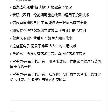
画家达利死后“被认爹” 开棺做亲子鉴定
新研究表明：伦勃朗可能在绘画中运用了投影技术
这位画家罹患自闭症 却能仅凭一眼画出城市全景
挪威蒙克博物馆发现导致蒙克《呐喊》褪色原因
蒙克《呐喊》背后10个鲜为人知的故事
这座蓝房子 记录了弗里达人生的三场灾难
毕加索：西方没有艺术可言，真正的艺术在东方
审美力·画布上的声音｜用音乐致歉：作曲家亨德尔与英国
国王乔治一世
审美力·画布上的声音｜从浮世绘到印象主义音乐：葛饰北
斋《神奈川冲浪里》与德彪西交响音