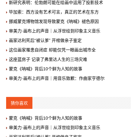
新研究表明：伦勃朗可能在绘画中运用了投影技术
毕加索：西方没有艺术可言，真正的艺术在东方
挪威蒙克博物馆发现导致蒙克《呐喊》褪色原因
审美力·画布上的声音｜从浮世绘到印象主义音乐
画家达利死后“被认爹” 开棺做亲子鉴定
这位画家罹患自闭症 却能仅凭一眼画出城市全
这座蓝房子 记录了弗里达人生的三场灾难
蒙克《呐喊》背后10个鲜为人知的故事
审美力·画布上的声音｜用音乐致歉：作曲家亨德尔
猜你喜欢
蒙克《呐喊》背后10个鲜为人知的故事
审美力·画布上的声音｜从浮世绘到印象主义音乐