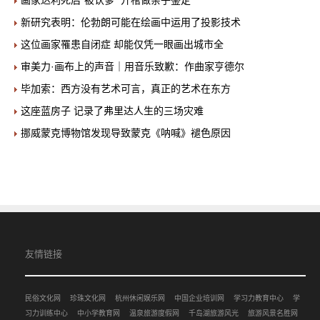
画家达利死后“被认爹” 开棺做亲子鉴定
新研究表明：伦勃朗可能在绘画中运用了投影技术
这位画家罹患自闭症 却能仅凭一眼画出城市全
审美力·画布上的声音｜用音乐致歉：作曲家亨德尔
毕加索：西方没有艺术可言，真正的艺术在东方
这座蓝房子 记录了弗里达人生的三场灾难
挪威蒙克博物馆发现导致蒙克《呐喊》褪色原因
友情链接
民俗文化网
珍珠文化网
杭州休闲娱乐网
中国企业培训网
学习力教育中心
学
习力训练中心
中小学教育网
温泉旅游度假网
千岛湖旅游风光
旅游风景名胜网