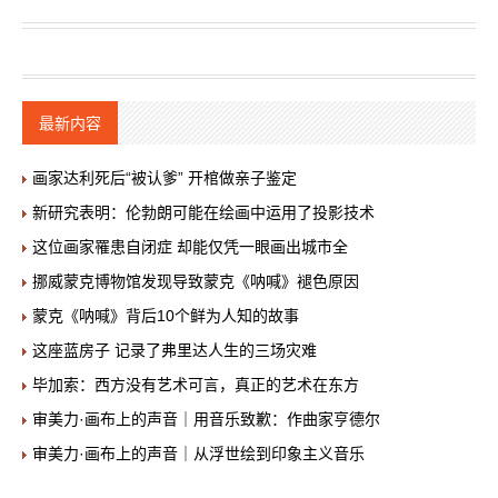
最新内容
画家达利死后“被认爹” 开棺做亲子鉴定
新研究表明：伦勃朗可能在绘画中运用了投影技术
这位画家罹患自闭症 却能仅凭一眼画出城市全
挪威蒙克博物馆发现导致蒙克《呐喊》褪色原因
蒙克《呐喊》背后10个鲜为人知的故事
这座蓝房子 记录了弗里达人生的三场灾难
毕加索：西方没有艺术可言，真正的艺术在东方
审美力·画布上的声音｜用音乐致歉：作曲家亨德尔
审美力·画布上的声音｜从浮世绘到印象主义音乐