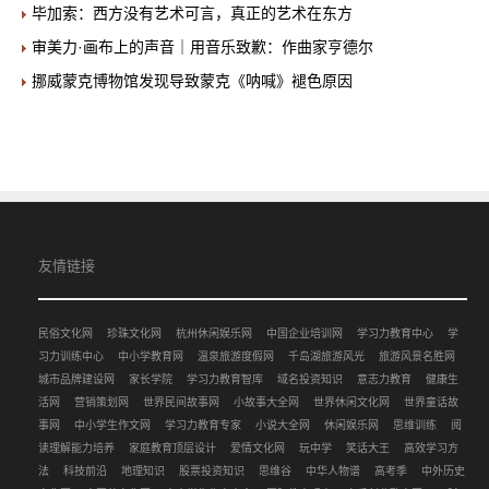
毕加索：西方没有艺术可言，真正的艺术在东方
审美力·画布上的声音｜用音乐致歉：作曲家亨德尔
挪威蒙克博物馆发现导致蒙克《呐喊》褪色原因
友情链接
民俗文化网
珍珠文化网
杭州休闲娱乐网
中国企业培训网
学习力教育中心
学
习力训练中心
中小学教育网
温泉旅游度假网
千岛湖旅游风光
旅游风景名胜网
城市品牌建设网
家长学院
学习力教育智库
域名投资知识
意志力教育
健康生
活网
营销策划网
世界民间故事网
小故事大全网
世界休闲文化网
世界童话故
事网
中小学生作文网
学习力教育专家
小说大全网
休闲娱乐网
思维训练
阅
读理解能力培养
家庭教育顶层设计
爱情文化网
玩中学
笑话大王
高效学习方
法
科技前沿
地理知识
股票投资知识
思维谷
中华人物谱
高考季
中外历史