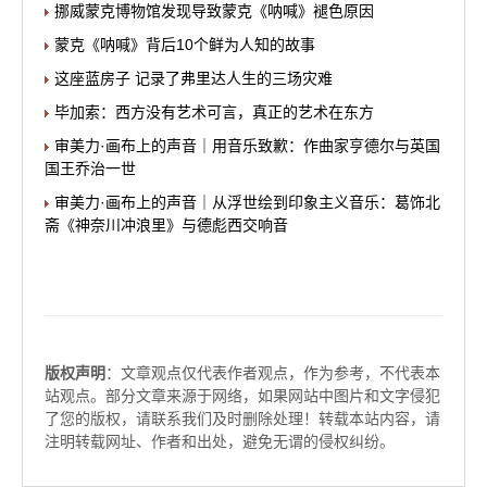
挪威蒙克博物馆发现导致蒙克《呐喊》褪色原因
蒙克《呐喊》背后10个鲜为人知的故事
这座蓝房子 记录了弗里达人生的三场灾难
毕加索：西方没有艺术可言，真正的艺术在东方
审美力·画布上的声音｜用音乐致歉：作曲家亨德尔与英国
国王乔治一世
审美力·画布上的声音｜从浮世绘到印象主义音乐：葛饰北
斋《神奈川冲浪里》与德彪西交响音
版权声明
：文章观点仅代表作者观点，作为参考，不代表本
站观点。部分文章来源于网络，如果网站中图片和文字侵犯
了您的版权，请联系我们及时删除处理！转载本站内容，请
注明转载网址、作者和出处，避免无谓的侵权纠纷。