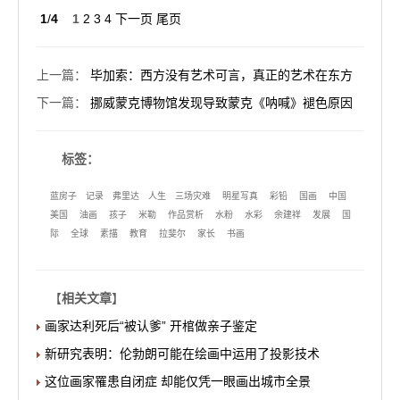
1
/
4
1
2
3
4
下一页
尾页
上一篇
：
毕加索：西方没有艺术可言，真正的艺术在东方
下一篇
：
挪威蒙克博物馆发现导致蒙克《呐喊》褪色原因
标签：
蓝房子
记录
弗里达
人生
三场灾难
明星写真
彩铅
国画
中国
美国
油画
孩子
米勒
作品赏析
水粉
水彩
余建祥
发展
国
际
全球
素描
教育
拉斐尔
家长
书画
【
相关文章
】
画家达利死后“被认爹” 开棺做亲子鉴定
新研究表明：伦勃朗可能在绘画中运用了投影技术
这位画家罹患自闭症 却能仅凭一眼画出城市全景