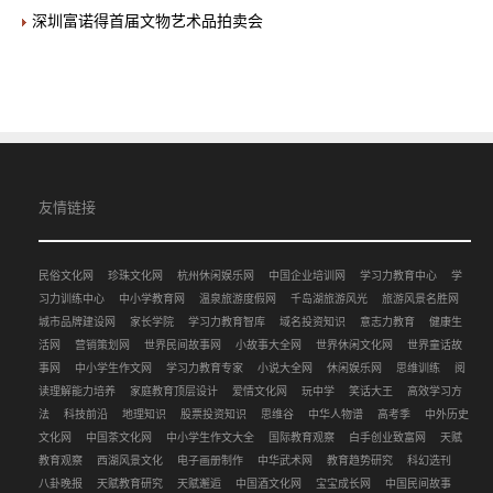
深圳富诺得首届文物艺术品拍卖会
友情链接
民俗文化网
珍珠文化网
杭州休闲娱乐网
中国企业培训网
学习力教育中心
学
习力训练中心
中小学教育网
温泉旅游度假网
千岛湖旅游风光
旅游风景名胜网
城市品牌建设网
家长学院
学习力教育智库
域名投资知识
意志力教育
健康生
活网
营销策划网
世界民间故事网
小故事大全网
世界休闲文化网
世界童话故
事网
中小学生作文网
学习力教育专家
小说大全网
休闲娱乐网
思维训练
阅
读理解能力培养
家庭教育顶层设计
爱情文化网
玩中学
笑话大王
高效学习方
法
科技前沿
地理知识
股票投资知识
思维谷
中华人物谱
高考季
中外历史
文化网
中国茶文化网
中小学生作文大全
国际教育观察
白手创业致富网
天赋
教育观察
西湖风景文化
电子画册制作
中华武术网
教育趋势研究
科幻选刊
八卦晚报
天赋教育研究
天赋邂逅
中国酒文化网
宝宝成长网
中国民间故事