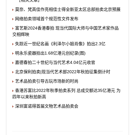
【
相关文章
】
莫奈、梵高佳作亮相佳士得全新亚太区总部拍卖北京预展
网络拍卖领域首个规范性文件发布
富艺斯2024香港春拍 现当代国际大师与中国艺术家作品
交相辉映
失踪近一世纪名画《利泽尔小姐肖像》拍出2.3亿
明永乐瓷器拍出1.68亿港元创纪录(图)
嘉德春拍二十世纪与当代艺术4.04亿元收官
北京保利拍卖|现当代艺术部2022年秋拍征集倒计时
艺术品拍卖引导古玩市场新的时尚
香港苏富比2022年秋季拍卖系列 总成交额达35亿港元 为
四年以来秋拍新高
深圳富诺得首届文物艺术品拍卖会