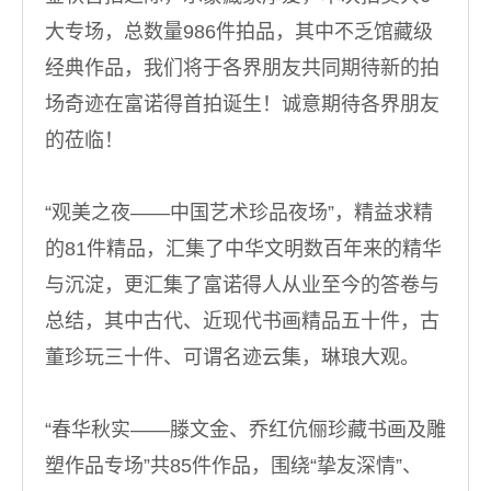
大专场，总数量986件拍品，其中不乏馆藏级
经典作品，我们将于各界朋友共同期待新的拍
场奇迹在富诺得首拍诞生！诚意期待各界朋友
的莅临！
“观美之夜——中国艺术珍品夜场”，精益求精
的81件精品，汇集了中华文明数百年来的精华
与沉淀，更汇集了富诺得人从业至今的答卷与
总结，其中古代、近现代书画精品五十件，古
董珍玩三十件、可谓名迹云集，琳琅大观。
“春华秋实——滕文金、乔红伉俪珍藏书画及雕
塑作品专场”共85件作品，围绕“挚友深情”、