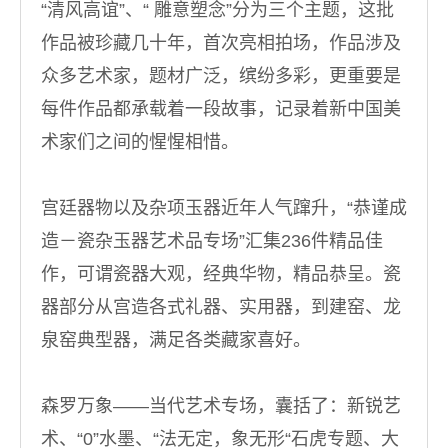
“清风高谊”、“ 雕意塑念”分为三个主题，这批
作品被珍藏几十年，首次亮相拍场，作品涉及
众多艺术家，题材广泛，缤纷多彩，更重要是
每件作品都承载着一段故事，记录着新中国美
术家们之间的惺惺相惜。
宫廷器物以及杂项玉器近年人气蹿升，“恭谨成
造－瓷杂玉器艺术品专场”汇集236件精品佳
作，可谓瓷器大观，经典华物，精品恭呈。瓷
器部分从宫造各式礼器、实用器，到建窑、龙
泉窑典型器，满足各类藏家喜好。
森罗万象——当代艺术专场，囊括了：新锐艺
术、“0”水墨、“法无定，象无形“石虎专题、大