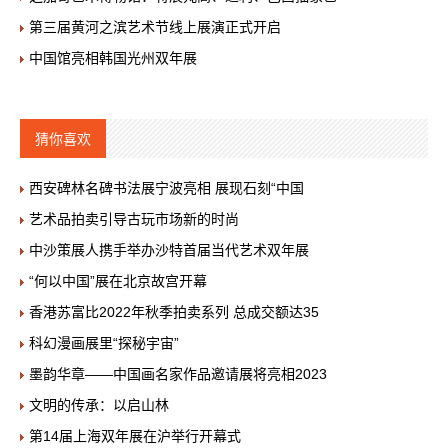
第三届黄河之滨艺术节线上展演正式开启
中国馆亮相韩国光州双年展
猜你喜欢
西安碑林名碑书法展宁波亮相 展现石刻“中国
艺术品拍卖引导古玩市场新的时尚
中沙策展人携手举办沙特首届当代艺术双年展
“何以中国”展在北京故宫开幕
香港苏富比2022年秋季拍卖系列 总成交额达35
科幻漫画展里“探秘宇宙”
墨韵华章——中国画名家作品邀请展将亮相2023
文明的传承：以启山林
第14届上海双年展在沪举行开幕式