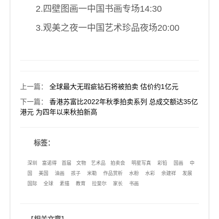
2.四壁图画一中国书画专场14:30
3.观美之夜一中国艺术珍品夜场20:00
上一篇
：
全球最大无瑕疵钻石将被拍卖 估价约1亿元
下一篇
：
香港苏富比2022年秋季拍卖系列 总成交额达35亿
港元 为四年以来秋拍新高
标签：
深圳
富诺得
首届
文物
艺术品
拍卖会
明星写真
彩铅
国画
中
国
美国
油画
孩子
米勒
作品赏析
水粉
水彩
余建祥
发展
国际
全球
素描
教育
拉斐尔
家长
书画