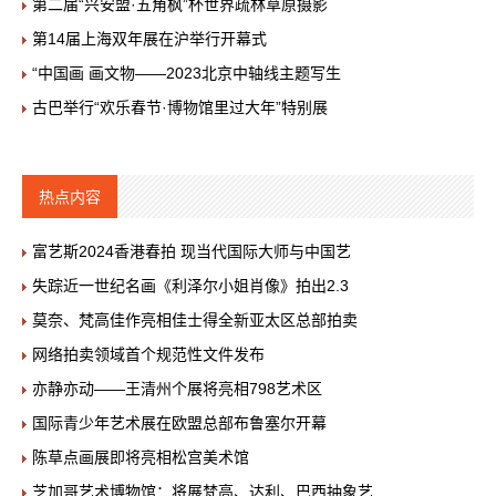
第二届“兴安盟·五角枫”杯世界疏林草原摄影
第14届上海双年展在沪举行开幕式
“中国画 画文物——2023北京中轴线主题写生
古巴举行“欢乐春节·博物馆里过大年”特别展
热点内容
富艺斯2024香港春拍 现当代国际大师与中国艺
失踪近一世纪名画《利泽尔小姐肖像》拍出2.3
莫奈、梵高佳作亮相佳士得全新亚太区总部拍卖
网络拍卖领域首个规范性文件发布
亦静亦动——王清州个展将亮相798艺术区
国际青少年艺术展在欧盟总部布鲁塞尔开幕
陈草点画展即将亮相松宫美术馆
芝加哥艺术博物馆：将展梵高、达利、巴西抽象艺