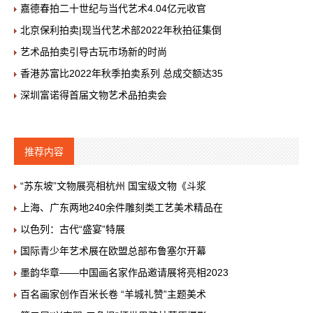
嘉德春拍二十世纪与当代艺术4.04亿元收官
北京保利拍卖|现当代艺术部2022年秋拍征集倒
艺术品拍卖引导古玩市场新的时尚
香港苏富比2022年秋季拍卖系列 总成交额达35
深圳富诺得首届文物艺术品拍卖会
推荐内容
“苏东坡”文物展亮相杭州 国宝级文物《斗浆
上海、广东两地240余件雕刻类工艺美术精品在
以色列：古代“盛宴”特展
国际青少年艺术展在欧盟总部布鲁塞尔开幕
墨韵华章——中国画名家作品邀请展将亮相2023
百名画家创作百米长卷 “羊城礼赞”主题美术