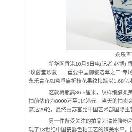
永乐青
新华网香港10月5日电(记者 赵博) 
“玫茵堂珍藏——重要中国御瓷选萃之二”专场
永乐青花如意垂肩折枝花果纹梅瓶以1.68
这款梅瓶高36.5厘米，纹样细腻柔
拍前估价为8000万至1亿港元。当天的拍
高达29轮，最终由苏富比中国艺术部国际
另一件备受关注的拍品为清乾隆粉彩
现了18世纪中国瓷器色釉工艺的臻美水平。