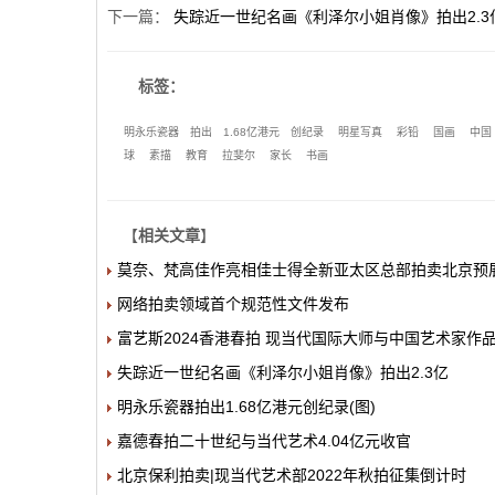
下一篇
：
失踪近一世纪名画《利泽尔小姐肖像》拍出2.3
标签：
明永乐瓷器
拍出
1.68亿港元
创纪录
明星写真
彩铅
国画
中国
球
素描
教育
拉斐尔
家长
书画
【
相关文章
】
莫奈、梵高佳作亮相佳士得全新亚太区总部拍卖北京预
网络拍卖领域首个规范性文件发布
富艺斯2024香港春拍 现当代国际大师与中国艺术家作
失踪近一世纪名画《利泽尔小姐肖像》拍出2.3亿
明永乐瓷器拍出1.68亿港元创纪录(图)
嘉德春拍二十世纪与当代艺术4.04亿元收官
北京保利拍卖|现当代艺术部2022年秋拍征集倒计时