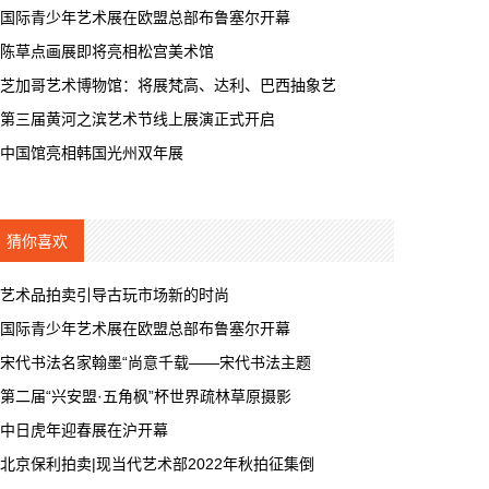
国际青少年艺术展在欧盟总部布鲁塞尔开幕
陈草点画展即将亮相松宫美术馆
芝加哥艺术博物馆：将展梵高、达利、巴西抽象艺
第三届黄河之滨艺术节线上展演正式开启
中国馆亮相韩国光州双年展
猜你喜欢
艺术品拍卖引导古玩市场新的时尚
国际青少年艺术展在欧盟总部布鲁塞尔开幕
宋代书法名家翰墨“尚意千载——宋代书法主题
第二届“兴安盟·五角枫”杯世界疏林草原摄影
中日虎年迎春展在沪开幕
北京保利拍卖|现当代艺术部2022年秋拍征集倒