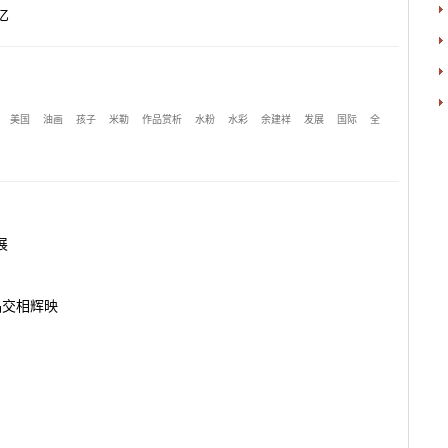
亿
美国
油画
孩子
米勒
作品赏析
水粉
水彩
余建祥
发展
国际
全
展
品交相辉映