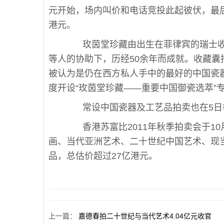
元开始，场内叫价和电话竞投此起彼伏，最后
港元。
玫茵堂珍藏由出生在菲律宾的瑞士收藏
等人的协助下，历经50余年而成就。收藏囊
被认为是仍在西方私人手中的最好的中国瓷器
度开设“玫茵堂珍藏——重要中国御瓷选萃”
常设中国瓷器及工艺品拍卖也在5日举行
香港苏富比2011年秋季拍卖会于10
画、当代亚洲艺术、二十世纪中国艺术、现当
品，总估价超过27亿港元。
上一篇
：
嘉德春拍二十世纪与当代艺术4.04亿元收官