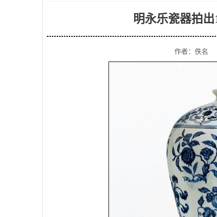
明永乐瓷器拍出1
作者：佚名