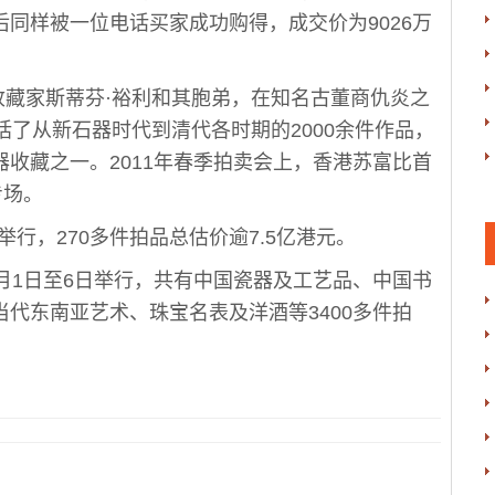
同样被一位电话买家成功购得，成交价为9026万
家斯蒂芬·裕利和其胞弟，在知名古董商仇炎之
括了从新石器时代到清代各时期的2000余件作品，
收藏之一。2011年春季拍卖会上，香港苏富比首
专场。
，270多件拍品总估价逾7.5亿港元。
月1日至6日举行，共有中国瓷器及工艺品、中国书
代东南亚艺术、珠宝名表及洋酒等3400多件拍