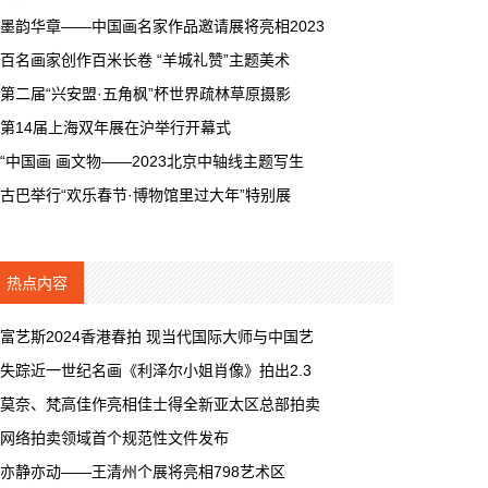
墨韵华章——中国画名家作品邀请展将亮相2023
百名画家创作百米长卷 “羊城礼赞”主题美术
第二届“兴安盟·五角枫”杯世界疏林草原摄影
第14届上海双年展在沪举行开幕式
“中国画 画文物——2023北京中轴线主题写生
古巴举行“欢乐春节·博物馆里过大年”特别展
热点内容
富艺斯2024香港春拍 现当代国际大师与中国艺
失踪近一世纪名画《利泽尔小姐肖像》拍出2.3
莫奈、梵高佳作亮相佳士得全新亚太区总部拍卖
网络拍卖领域首个规范性文件发布
亦静亦动——王清州个展将亮相798艺术区