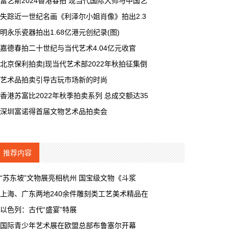
富艺斯2024香港春拍 现当代国际大师与中国艺
失踪近一世纪名画《利泽尔小姐肖像》拍出2.3
明永乐瓷器拍出1.68亿港元创纪录(图)
嘉德春拍二十世纪与当代艺术4.04亿元收官
北京保利拍卖|现当代艺术部2022年秋拍征集倒
艺术品拍卖引导古玩市场新的时尚
香港苏富比2022年秋季拍卖系列 总成交额达35
深圳富诺得首届文物艺术品拍卖会
推荐内容
“苏东坡”文物展亮相杭州 国宝级文物《斗浆
上海、广东两地240余件雕刻类工艺美术精品在
以色列：古代“盛宴”特展
国际青少年艺术展在欧盟总部布鲁塞尔开幕