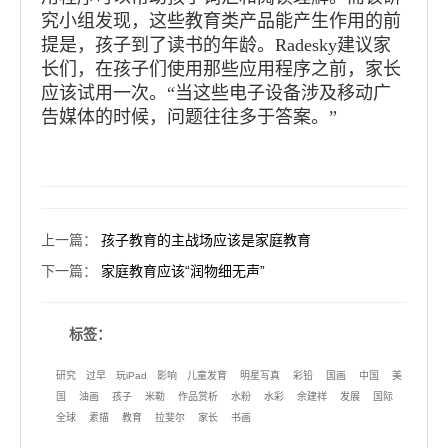
究小组发现，这些教育类产品能产生作用的前
提是，孩子到了读书的年龄。Radesky建议家
长们，在孩子们使用那些应用程序之前，家长
应该试用一次。“当这些电子设备涉及移动广
告媒体的时候，问题往往多于答案。”
上一篇
：
孩子教育的主战场应该是家庭教育
下一篇
：
家庭教育应该“润物细无声”
标签：
研究
过早
玩iPad
影响
儿童发育
明星写真
彩铅
国画
中国
美
国
油画
孩子
米勒
作品赏析
水粉
水彩
余建祥
发展
国际
全球
素描
教育
拉斐尔
家长
书画