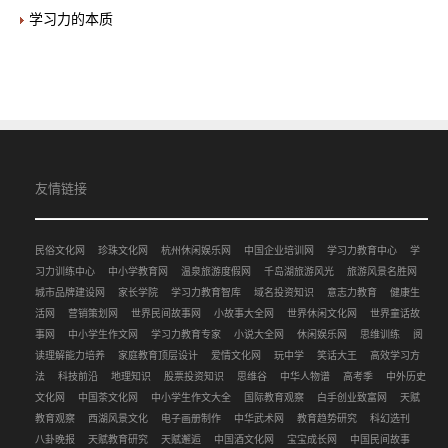
学习力的本质
友情链接
民俗文化网
珍珠文化网
杭州休闲娱乐网
中国企业培训网
学习力教育中心
学
习力训练中心
中小学教育网
温泉旅游度假网
千岛湖旅游风光
旅游风景名胜网
城市品牌建设网
家长学院
学习力教育智库
域名投资知识
意志力教育
健康生
活网
营销策划网
世界民间故事网
小故事大全网
世界休闲文化网
世界童话故
事网
中小学生作文网
学习力教育专家
小说大全网
休闲娱乐网
思维训练
阅
读理解能力培养
家庭教育顶层设计
爱情文化网
玩中学
笑话大王
高效学习方
法
科技前沿
地理知识
股票投资知识
思维谷
中华人物谱
高考季
中外历史
文化网
中国茶文化网
中小学生作文大全
国际教育观察
白手创业致富网
天赋
教育观察
西湖风景文化
电子画册制作
中华武术网
教育趋势研究
科幻选刊
八卦晚报
天赋教育研究
天赋邂逅
中国酒文化网
宝宝成长网
中国民间故事