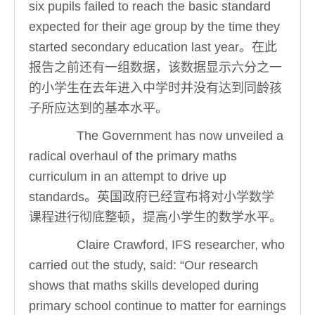
six pupils failed to reach the basic standard
expected for their age group by the time they
started secondary education last year。在此
报告之前还有一组数据，该数据显示六分之一
的小学生在去年进入中学时并没有达到同龄孩
子所应达到的基本水平。
The Government has now unveiled a
radical overhaul of the primary maths
curriculum in an attempt to drive up
standards。英国政府已经宣布将对小学数学
课程进行彻底整顿，提高小学生的数学水平。
Claire Crawford, IFS researcher, who
carried out the study, said: “Our research
shows that maths skills developed during
primary school continue to matter for earnings