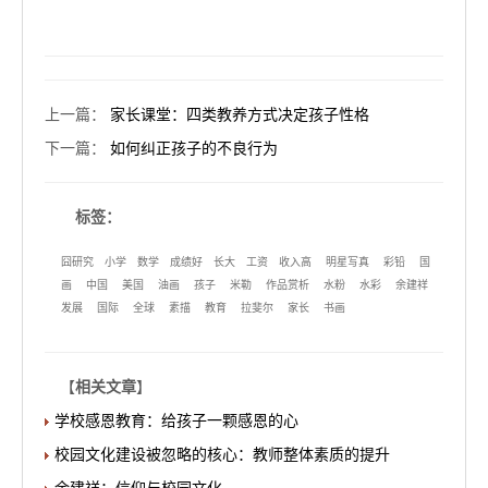
上一篇
：
家长课堂：四类教养方式决定孩子性格
下一篇
：
如何纠正孩子的不良行为
标签：
囧研究
小学
数学
成绩好
长大
工资
收入高
明星写真
彩铅
国
画
中国
美国
油画
孩子
米勒
作品赏析
水粉
水彩
余建祥
发展
国际
全球
素描
教育
拉斐尔
家长
书画
【
相关文章
】
学校感恩教育：给孩子一颗感恩的心
校园文化建设被忽略的核心：教师整体素质的提升