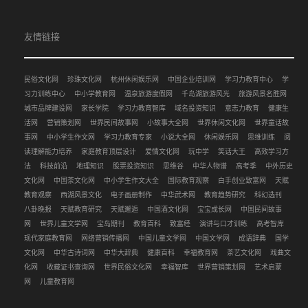
友情链接
民俗文化网
珍珠文化网
杭州休闲娱乐网
中国企业培训网
学习力教育中心
学
习力训练中心
中小学教育网
温泉旅游度假网
千岛湖旅游风光
旅游风景名胜网
城市品牌建设网
家长学院
学习力教育智库
域名投资知识
意志力教育
健康生
活网
营销策划网
世界民间故事网
小故事大全网
世界休闲文化网
世界童话故
事网
中小学生作文网
学习力教育专家
小说大全网
休闲娱乐网
思维训练
阅
读理解能力培养
家庭教育顶层设计
爱情文化网
玩中学
笑话大王
高效学习方
法
科技前沿
地理知识
股票投资知识
思维谷
中华人物谱
高考季
中外历史
文化网
中国茶文化网
中小学生作文大全
国际教育观察
白手创业致富网
天赋
教育观察
西湖风景文化
电子画册制作
中华武术网
教育趋势研究
科幻选刊
八卦晚报
天赋教育研究
天赋邂逅
中国酒文化网
宝宝成长网
中国民间故事
网
世界儿童文学网
宝岛期刊
教育百科
致富经
演讲与口才训练
高考智库
现代家庭教育网
网络营销传播网
中国儿童文学网
中国文学网
成语辞典
国学
文化网
中华古诗词网
中华大辞典
健康百科
幸福教育网
茶艺文化网
戏曲文
化网
收藏证书查询网
世界民俗文化网
幸福智库
世界营销策划网
艺术启蒙
网
儿童教育网