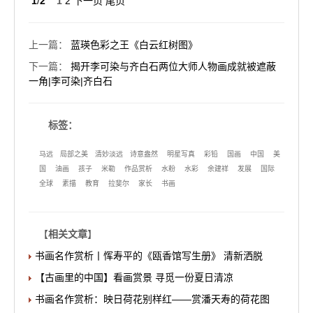
1
/
2
1
2
下一页
尾页
上一篇
：
蓝瑛色彩之王《白云红树图》
下一篇
：
揭开李可染与齐白石两位大师人物画成就被遮蔽
一角|李可染|齐白石
标签：
马远
局部之美
清妙淡远
诗意盎然
明星写真
彩铅
国画
中国
美
国
油画
孩子
米勒
作品赏析
水粉
水彩
余建祥
发展
国际
全球
素描
教育
拉斐尔
家长
书画
【
相关文章
】
书画名作赏析丨恽寿平的《瓯香馆写生册》 清新洒脱
【古画里的中国】看画赏景 寻觅一份夏日清凉
书画名作赏析：映日荷花别样红——赏潘天寿的荷花图