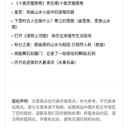
《十面灵璧图卷》贵在哪|十面灵璧图卷
鉴赏：宋画山水小品中的梁楷风貌
下雪时古人在做什么？寒江钓雪图（画雪景、雪景山水
图）
打开《清明上河图》 亲历北宋城市生活现场
秋分之美：壁画里的山水与稻田 已悄然入秋（敦煌）
胡旋舞石刻墓门：记录了一段很炫的舞蹈|石刻
历代名迹里的大暑清凉（水墨名画）
版权声明
：文章观点仅代表作者观点，作为参考，不代表本
站观点。部分文章来源于网络，如果网站中图片和文字侵犯
了您的版权，请联系我们及时删除处理！转载本站内容，请
注明转载网址、作者和出处，避免无谓的侵权纠纷。