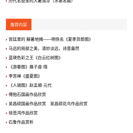
历代名迹里的大暑清凉（水墨名画）
推荐内容
宫廷里的 解暑地摊——明佚名《夏季货郎图》
马远的局部之美，清妙淡远，诗意盎然
蓝瑛色彩之王《白云红树图》
《游春图》展子虔·隋
李苦禅《盛夏图》
《人骑图》赵孟頫·元代
傅抱石国画作品欣赏
吴昌硕国画作品欣赏 吴昌硕花鸟作品欣赏
徐悲鸿作品欣赏
石鲁作品赏析