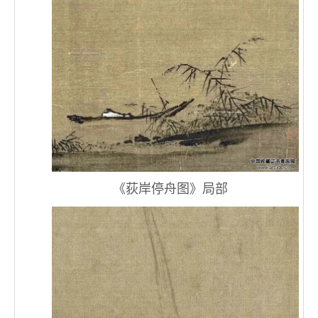
《荻岸停舟图》局部