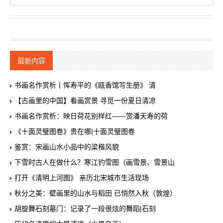
最新内容
书画名作赏析丨恽寿平的《瓯香馆写生册》 清
【古画里的中国】看画赏景 寻觅一份夏日清凉
书画名作赏析：映日荷花别样红——赏潘天寿的荷
《十面灵璧图卷》贵在哪|十面灵璧图卷
鉴赏：宋画山水小品中的梁楷风貌
下雪时古人在做什么？寒江钓雪图（画雪景、雪景山
打开《清明上河图》 亲历北宋城市生活现场
秋分之美：壁画里的山水与稻田 已悄然入秋（敦煌）
胡旋舞石刻墓门：记录了一段很炫的舞蹈|石刻