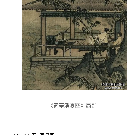
《荷亭消夏图》局部