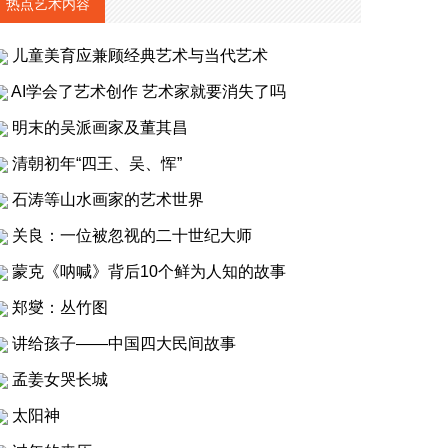
热点艺术内容
儿童美育应兼顾经典艺术与当代艺术
AI学会了艺术创作 艺术家就要消失了吗
明末的吴派画家及董其昌
清朝初年“四王、吴、恽”
石涛等山水画家的艺术世界
关良：一位被忽视的二十世纪大师
蒙克《呐喊》背后10个鲜为人知的故事
郑燮：丛竹图
讲给孩子——中国四大民间故事
孟姜女哭长城
太阳神