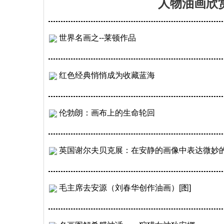
人物油画欣
世界名画之--莱顿作品
红色经典悄悄成为收藏蓝海
伦勃朗：画布上的生命轮回
英国谢尔夫贝克展：在安静的画像中表达微妙
毛主席去安源（刘春华创作油画）[图]