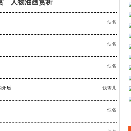
赏 人物油画赏析
佚名
佚名
佚名
的矛盾
钱雪儿
佚名