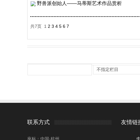
野兽派创始人——马蒂斯艺术作品赏析
共7页 1
2
3
4
5
6
7
联系方式
友情链
座标：中国·杭州