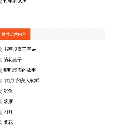
过年的来历
推荐艺术内容
书画投资三字诀
菊花仙子
哪吒闹海的故事
"闭月"的美人貂蝉
沉鱼
落雁
闭月
羞花