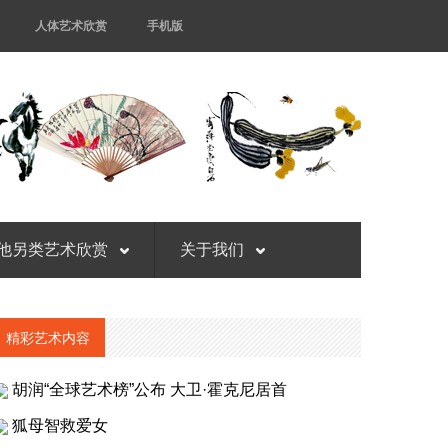
人体艺术欣赏
手机版
他另类艺术欣赏
关于我们
精彩艺术内容
胡润“全球艺术榜”公布 大卫·霍克尼居首
狐母智救爱女