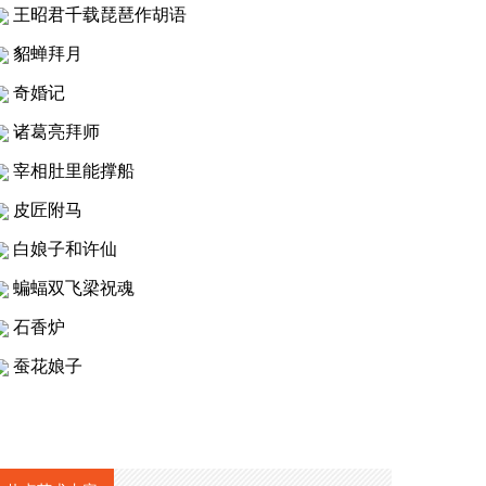
王昭君千载琵琶作胡语
貂蝉拜月
奇婚记
诸葛亮拜师
宰相肚里能撑船
皮匠附马
白娘子和许仙
蝙蝠双飞梁祝魂
石香炉
蚕花娘子