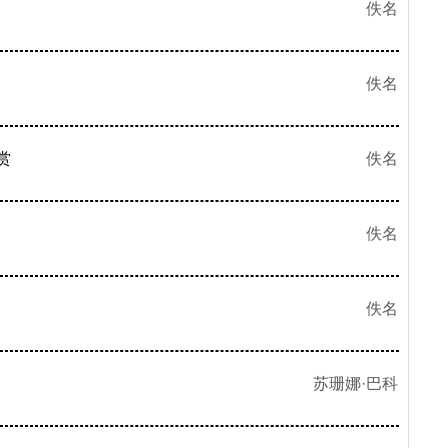
佚名
佚名
赏
佚名
佚名
佚名
苏珊娜·巴科