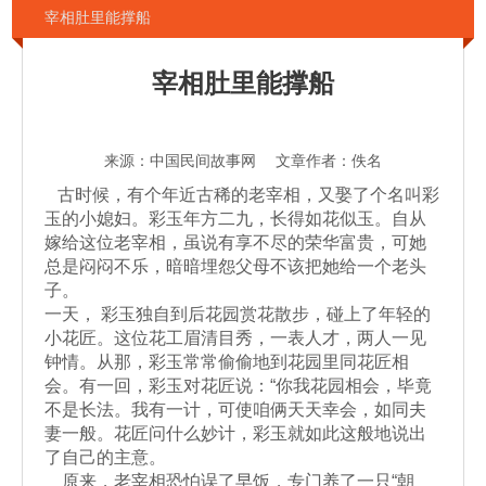
宰相肚里能撑船
宰相肚里能撑船
来源：中国民间故事网 文章作者：佚名
古时候，有个年近古稀的老宰相，又娶了个名叫彩
玉的小媳妇。彩玉年方二九，长得如花似玉。自从
嫁给这位老宰相，虽说有享不尽的荣华富贵，可她
总是闷闷不乐，暗暗埋怨父母不该把她给一个老头
子。
一天， 彩玉独自到后花园赏花散步，碰上了年轻的
小花匠。这位花工眉清目秀，一表人才，两人一见
钟情。从那，彩玉常常偷偷地到花园里同花匠相
会。有一回，彩玉对花匠说：“你我花园相会，毕竟
不是长法。我有一计，可使咱俩天天幸会，如同夫
妻一般。花匠问什么妙计，彩玉就如此这般地说出
了自己的主意。
原来，老宰相恐怕误了早饭，专门养了一只“朝