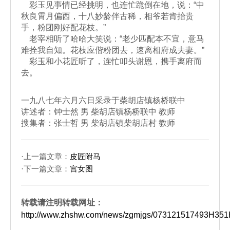
彩玉见事情已经挑明，也连忙跪倒在地，说：“中
秋良霄月偏西，十八妙龄伴古稀，相爷若肯抬贵
手，粉团刚好配花枝。”
老宰相听了哈哈大笑说：“老少匹配本不宜，意马
难拴我自知。花枝应偕粉团去，速离相府成夫妻。”
彩玉和小花匠听了，连忙叩头谢恩，携手离府而
去。
一九八七年六月六日采录于柴胡店镇杨桥联中
讲述者：钟士然 男 柴胡店镇杨桥联中 教师
搜集者：张士哲 男 柴胡店镇柴胡店村 教师
·上一篇文章：
皮匠附马
·下一篇文章：
宫女图
转载请注明转载网址：
http://www.zhshw.com/news/zgmjgs/073121517493H3