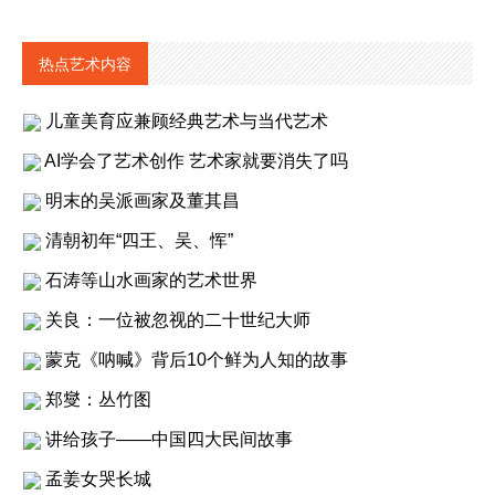
热点艺术内容
儿童美育应兼顾经典艺术与当代艺术
AI学会了艺术创作 艺术家就要消失了吗
明末的吴派画家及董其昌
清朝初年“四王、吴、恽”
石涛等山水画家的艺术世界
关良：一位被忽视的二十世纪大师
蒙克《呐喊》背后10个鲜为人知的故事
郑燮：丛竹图
讲给孩子——中国四大民间故事
孟姜女哭长城