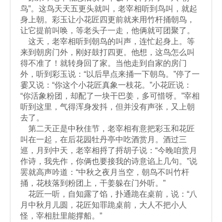
鸟”。这鸟天天五更头就叫，老宰相听到鸟叫，就起
身上朝。彩玉让小花匠四更前就来用竹杆捅朝鸟，
让它提前叫唤，等老头子一走，他俩就可团聚了。
这天，老宰相听到朝鸟的叫声，连忙起身上。等
来到朝房门外，刚好鼓打四更。他想，这鸟怎么叫
得不准了！就转身回了家。当他走到自家的房门
外，听到彩玉说：“以后早点来捅一下朝鸟。”停了一
霎又说：“你这个小花匠真象一枝花。”小花匠说：
“你活象粉团，却配了一块干巴姜，多可惜呀。”宰相
听到这里，气得浑身发抖，但并没有声张，又上朝
去了。
第二天正是中秋佳节，老宰相有意把彩玉和花匠
叫在一起，在后花园牡丹亭中吃酒赏月。酒过三
巡，月到中天，老宰相捋了捋胡子说：“今晚咱赏月
作诗，我先作，你俩也要接我的诗意谄上几句。”说
罢就高声吟道：“中秋之夜月当空，朝鸟不叫竹杆
捅，花枝落到粉团上，干姜躲在门外听。”
花匠一听，自知露了馅，扑通跪在桌前，说：“八
月中秋月儿圆，花匠知罪跪桌前，大人不把小人
怪，宰相肚里能撑船。”