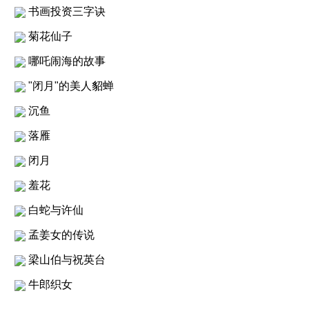
书画投资三字诀
菊花仙子
哪吒闹海的故事
"闭月"的美人貂蝉
沉鱼
落雁
闭月
羞花
白蛇与许仙
孟姜女的传说
梁山伯与祝英台
牛郎织女