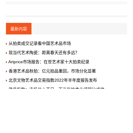
最新内容
从拍卖成交记录看中国艺术品市场
现当代艺术陶瓷：距离春天还有多远？
Artprice市场报告：在世艺术家十大拍卖纪录
香港艺术品秋拍：亿元拍品重回，市场分化显著
北京文物艺术品交易指数2022年半年度报告发布
雅昌指数：市场信心不足，下半年拍卖业绩同比或缩
2022年全球及中国艺术品拍卖行业现状，相关鉴定
徐悲鸿学术热度点燃市场 市场高价可以预期
如何看懂正当红的艺术家卡普尔
疫情肆虐股市熔断 海外艺术市场正在自救