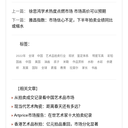
上一篇
：
徐悲鸿学术热度点燃市场 市场高价可以预期
下一篇
：
雅昌指数：市场信心不足，下半年拍卖业绩同比
或缩水
标签：
2022年
全球
中国
艺术品拍卖行业
现状
鉴定体系
明星写真
彩铅
国画
中国
美国
油画
孩子
米勒
作品赏析
水粉
水彩
余建
祥
发展
国际
全球
素描
教育
拉斐尔
家长
书画
【
相关文章
】
从拍卖成交记录看中国艺术品市场
现当代艺术陶瓷：距离春天还有多远？
Artprice市场报告：在世艺术家十大拍卖纪录
香港艺术品秋拍：亿元拍品重回，市场分化显著