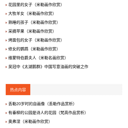
花园里的女子（米勒画作欣赏）
大牧羊女（米勒画作欣赏）
熟睡的孩子（米勒画作欣赏）
采摘苹果（米勒画作欣赏）
烤面包的女子（米勒画作欣赏）
修女的鹦鹉（米勒画作欣赏）
维蒙特伯爵夫人（米勒名画欣赏）
吴冠中《太湖鹅群》中国写意油画的突破之作
热点内容
丢勒20岁时的自画像（丢勒作品赏析）
有垂柳的公园是诗人的花园（梵高作品赏析）
奥弗涅（米勒画作欣赏）