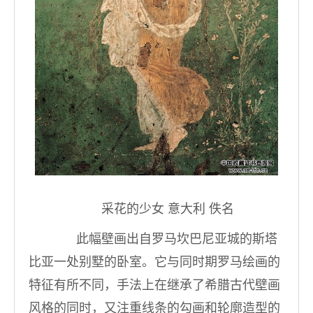
采花的少女 意大利 佚名
此幅壁画出自罗马坎巴尼亚城的斯塔
比亚一处别墅的卧室。它与同时期罗马绘画的
特征有所不同，手法上在继承了希腊古代壁画
风格的同时，又注重线条的勾画和轮廓造型的