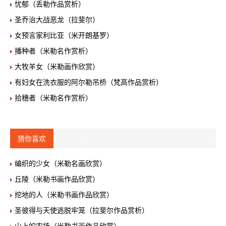
忧郁（丢勒作品赏析）
圣乔治大战恶龙（拉斐尔）
女预言家利比亚（米开朗基罗）
播种者（米勒名作赏析）
大牧羊女（米勒画作欣赏）
有妇女在洗衣服的阿尔勒吊桥（梵高作品赏析）
拾穗者（米勒名作赏析）
猜你喜欢
编织的少女（米勒名画欣赏）
丘陵（米勒书画作品欣赏）
挖地的人（米勒书画作品欣赏）
圣彼得与天使逃脱牢笼（拉斐尔作品赏析）