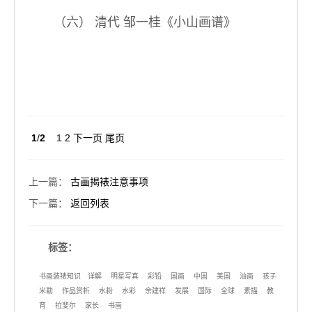
（六） 清代 邹一桂《小山画谱》
1
/
2
1
2
下一页
尾页
上一篇
：
古画揭裱注意事项
下一篇
：
返回列表
标签：
书画装裱知识
详解
明星写真
彩铅
国画
中国
美国
油画
孩子
米勒
作品赏析
水粉
水彩
余建祥
发展
国际
全球
素描
教
育
拉斐尔
家长
书画