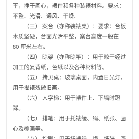
平，挣干画心，裱件和各种装裱材料。要求：
平整、光滑、通风、干燥。
（三） 案台（亦称装裱桌）：要求：台板
木质坚硬，台面光滑平整，案台高度一般在
80 厘米左右。
（四） 晾架（亦称晾竿）：用于晾干经过
加工的复背纸，色纸以及各种材料等。
（五） 拷贝桌：玻璃桌面，内置日光灯，
用于揭裱残破旧画。
（六） 人字梯：用于裱件上、下墙时蹬
踩。
（七） 排笔：用于托裱绫、绢、纸张、画
心及覆画等。