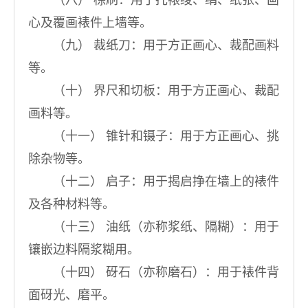
（八） 棕刷：用于托裱绫、绢、纸张、画
心及覆画裱件上墙等。
（九） 裁纸刀：用于方正画心、裁配画料
等。
（十） 界尺和切板：用于方正画心、裁配
画料等。
（十一） 锥针和镊子：用于方正画心、挑
除杂物等。
（十二） 启子：用于揭启挣在墙上的裱件
及各种材料等。
（十三） 油纸（亦称浆纸、隔糊）：用于
镶嵌边料隔浆糊用。
（十四） 砑石（亦称磨石）：用于裱件背
面砑光、磨平。