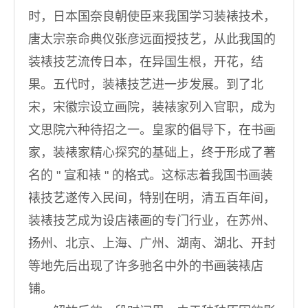
时，日本国奈良朝使臣来我国学习装裱技术，
唐太宗亲命典仪张彦远面授技艺，从此我国的
装裱技艺流传日本，在异国生根，开花，结
果。五代时，装裱技艺进一步发展。到了北
宋，宋徽宗设立画院，装裱家列入官职，成为
文思院六种待招之一。皇家的倡导下，在书画
家，装裱家精心探究的基础上，终于形成了著
名的 " 宣和裱 " 的格式。这标志着我国书画装
裱技艺遂传入民间，特别在明，清五百年间，
装裱技艺成为设店裱画的专门行业，在苏州、
扬州、北京、上海、广州、湖南、湖北、开封
等地先后出现了许多驰名中外的书画装裱店
铺。