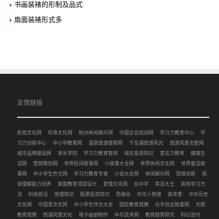
书画装裱的形制及品式
扇面装裱形式多
友情链接
民俗文化网
珍珠文化网
杭州休闲娱乐网
中国企业培训网
学习力教育中心
学
习力训练中心
中小学教育网
温泉旅游度假网
千岛湖旅游风光
旅游风景名胜网
城市品牌建设网
家长学院
学习力教育智库
域名投资知识
意志力教育
健康生
活网
营销策划网
世界民间故事网
小故事大全网
世界休闲文化网
世界童话故
事网
中小学生作文网
学习力教育专家
小说大全网
休闲娱乐网
思维训练
阅
读理解能力培养
家庭教育顶层设计
爱情文化网
玩中学
笑话大王
高效学习方
法
科技前沿
地理知识
股票投资知识
思维谷
中华人物谱
高考季
中外历史
文化网
中国茶文化网
中小学生作文大全
国际教育观察
白手创业致富网
天赋
教育观察
西湖风景文化
电子画册制作
中华武术网
教育趋势研究
科幻选刊