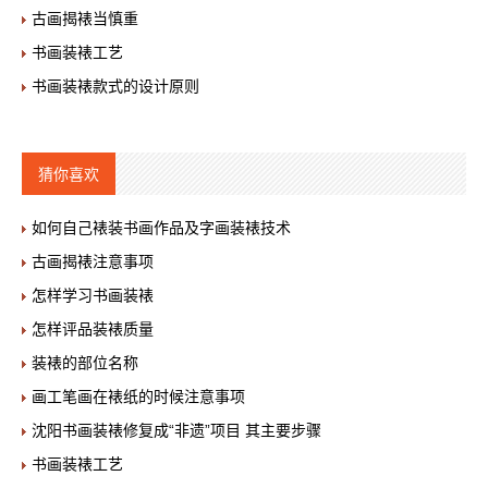
古画揭裱当慎重
书画装裱工艺
书画装裱款式的设计原则
猜你喜欢
如何自己裱装书画作品及字画装裱技术
古画揭裱注意事项
怎样学习书画装裱
怎样评品装裱质量
装裱的部位名称
画工笔画在裱纸的时候注意事项
沈阳书画装裱修复成“非遗”项目 其主要步骤
书画装裱工艺