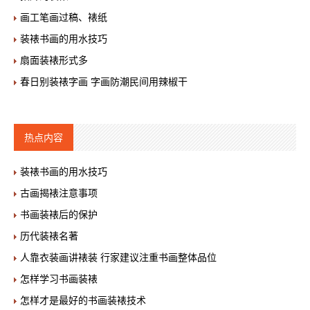
画工笔画过稿、裱纸
装裱书画的用水技巧
扇面装裱形式多
春日别装裱字画 字画防潮民间用辣椒干
热点内容
装裱书画的用水技巧
古画揭裱注意事项
书画装裱后的保护
历代装裱名著
人靠衣装画讲裱装 行家建议注重书画整体品位
怎样学习书画装裱
怎样才是最好的书画装裱技术