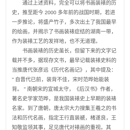
通过上述资料，完全可以将书画装裱的历
史，推至距今 2000 多年前的战国时期，若进
一步推论，将盛产竹子，多次出土了我国最早
的绘画，并揭示了书画装裱症结的湖南一带，
作为装裱工艺的发祥地，也不无道理。
书画装裱的历史虽长，但留下来的文字记
载并不多，据现存文书，最早记载装裱史料的
当推唐代张彦远《历代名画记》，其中提及：
" 自晋代已前，装背不佳，宋时范晔始能装
背。 " 南朝宋的宣城太守，《后汉书》作者，
著名史学家范晔，是我国装裱史上早期的装裱
名家。到了唐朝，唐太宗大力搜集王羲之的书
法和历代名画，指定王行直装褫，楮遂良，王
知敬监领其事，足见唐代对裱画的重视。其