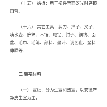
（十五） 蜡板：用于裱件背面砑光时磨擦
画背。
（十六） 其它工具：剪刀、掸子、叉子、
喷水壶、箩筛、木锯、电钻、钳子、铜线、面
盆、毛巾、毛笔、颜料、墨汁、调色盘、塑料
薄膜等。
三 装裱材料
（一） 宣纸：分为生宣和熟宣，以安徽产
净皮生宣为主。