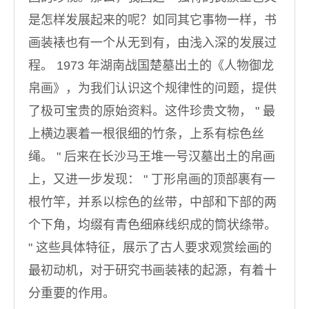
是怎样发展起来的呢？如同其它事物一样，书
画装裱也有一个从无到有，由浅入深的发展过
程。 1973 年湖南战国楚墓出土的《人物御龙
帛画》，为我们认识这个规律性的问题，提供
了极可宝贵的原始资料。这件珍贵文物， " 最
上横边裹着一根很细的竹条，上系有棕色丝
绳。 " 后来在长沙马王堆一号汉墓出土的帛画
上，又进一步发现： " 丁形帛画的顶部裹有一
根竹竿，并系以棕色的丝带，中部和下部的两
个下角，均缀有青色细麻线织成的筒状绦带。
" 这些具体特征，展示了古人要求观赏绘画的
最初动机，对于研究书画装裱的起源，有着十
分重要的作用。