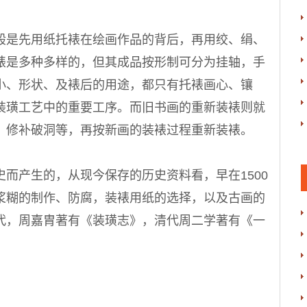
是先用纸托裱在绘画作品的背后，再用绞、绢、
裱是多种多样的，但其成品按形制可分为挂轴，手
小、形状、及裱后的用途，都只有托裱画心、镶
装璜工艺中的重要工序。而旧书画的重新装裱则就
，修补破洞等，再按新画的装裱过程重新装裱。
产生的，从现今保存的历史资料看，早在1500
浆糊的制作、防腐，装裱用纸的选择，以及古画的
代，周嘉胄著有《装璜志》，清代周二学著有《一
。