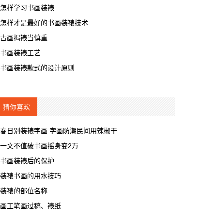
怎样学习书画装裱
怎样才是最好的书画装裱技术
古画揭裱当慎重
书画装裱工艺
书画装裱款式的设计原则
猜你喜欢
春日别装裱字画 字画防潮民间用辣椒干
一文不值破书画摇身变2万
书画装裱后的保护
装裱书画的用水技巧
装裱的部位名称
画工笔画过稿、裱纸