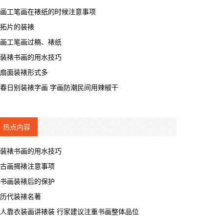
画工笔画在裱纸的时候注意事项
拓片的装裱
画工笔画过稿、裱纸
装裱书画的用水技巧
扇面装裱形式多
春日别装裱字画 字画防潮民间用辣椒干
热点内容
装裱书画的用水技巧
古画揭裱注意事项
书画装裱后的保护
历代装裱名著
人靠衣装画讲裱装 行家建议注重书画整体品位