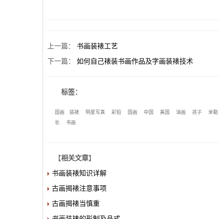
上一篇
：
书画装裱工艺
下一篇
：
如何自己裱装书画作品及字画装裱技术
标签：
国画
装裱
明星写真
彩铅
国画
中国
美国
油画
孩子
米勒
长
书画
【
相关文章
】
书画装裱知识详解
古画揭裱注意事项
古画揭裱当慎重
书画装裱的形制及品式