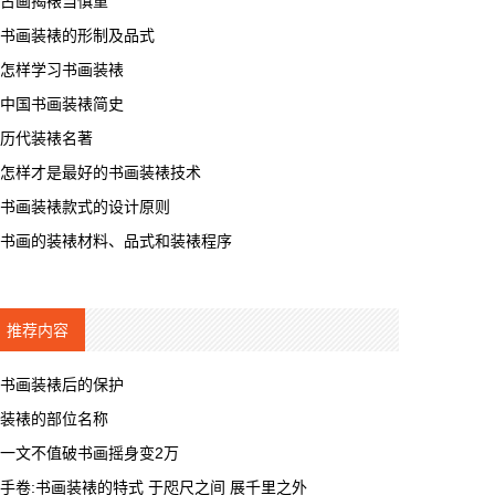
古画揭裱当慎重
书画装裱的形制及品式
怎样学习书画装裱
中国书画装裱简史
历代装裱名著
怎样才是最好的书画装裱技术
书画装裱款式的设计原则
书画的装裱材料、品式和装裱程序
推荐内容
书画装裱后的保护
装裱的部位名称
一文不值破书画摇身变2万
手卷:书画装裱的特式 于咫尺之间 展千里之外