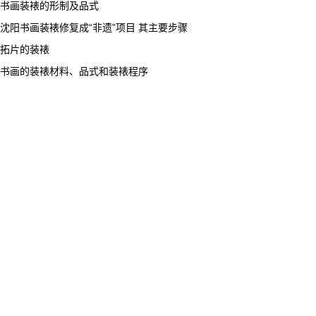
书画装裱的形制及品式
沈阳书画装裱修复成“非遗”项目 其主要步骤
拓片的装裱
书画的装裱材料、品式和装裱程序