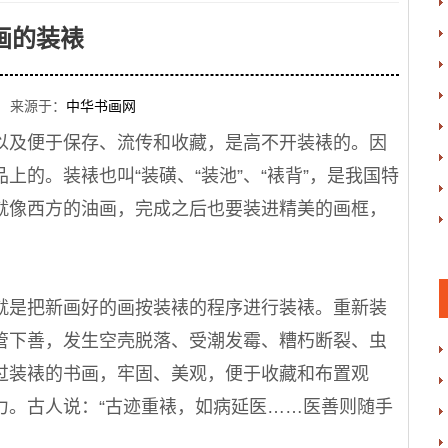
画的装裱
 来源于：
中华书画网
及便于保存、流传和收藏，是高不开装裱的。因
的。装裱也叫“装磺、“装池”、“裱背”，是我国特
就像西方的油画，完成之后也要装进精美的画框，
是把新画好的画按装裱的程序进行装裱。重新装
管下善，发生空壳脱落、受潮发霉、糟朽断裂、虫
过装裱的书画，牢固、美观，便于收藏和布置观
力。古人说：“古迹重裱，如病延医……医善则随手