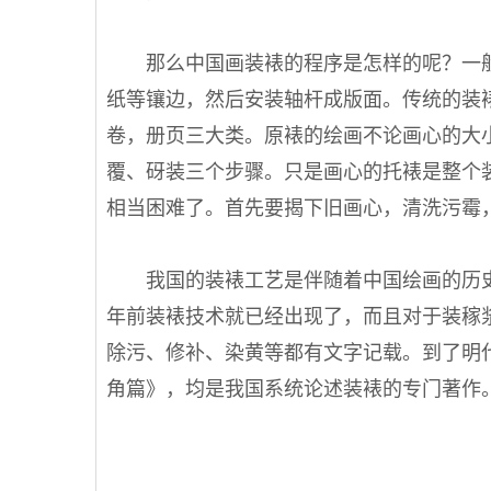
那么中国画装裱的程序是怎样的呢？一般
纸等镶边，然后安装轴杆成版面。传统的装
卷，册页三大类。原裱的绘画不论画心的大
覆、砑装三个步骤。只是画心的托裱是整个
相当困难了。首先要揭下旧画心，清洗污霉
我国的装裱工艺是伴随着中国绘画的历史而
年前装裱技术就已经出现了，而且对于装稼
除污、修补、染黄等都有文字记载。到了明
角篇》，均是我国系统论述装裱的专门著作