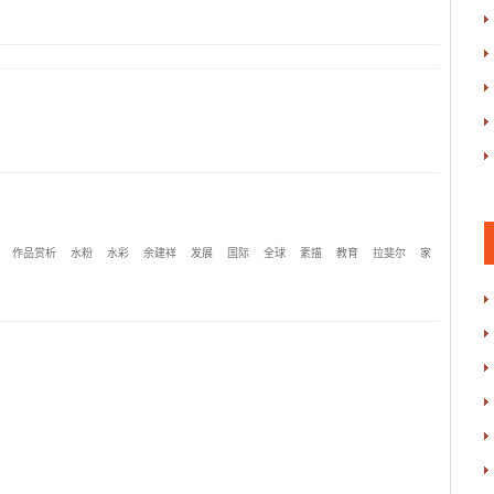
作品赏析
水粉
水彩
余建祥
发展
国际
全球
素描
教育
拉斐尔
家