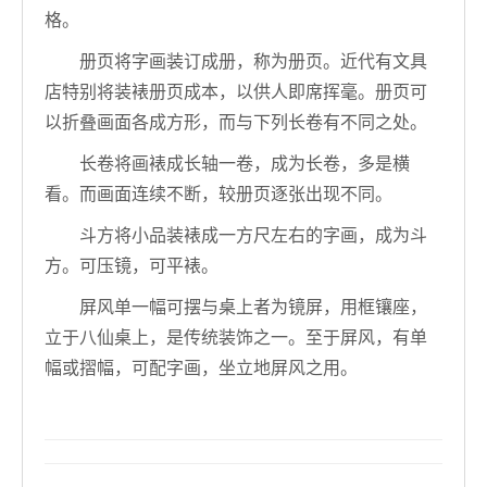
格。
册页将字画装订成册，称为册页。近代有文具
店特别将装裱册页成本，以供人即席挥毫。册页可
以折叠画面各成方形，而与下列长卷有不同之处。
长卷将画裱成长轴一卷，成为长卷，多是横
看。而画面连续不断，较册页逐张出现不同。
斗方将小品装裱成一方尺左右的字画，成为斗
方。可压镜，可平裱。
屏风单一幅可摆与桌上者为镜屏，用框镶座，
立于八仙桌上，是传统装饰之一。至于屏风，有单
幅或摺幅，可配字画，坐立地屏风之用。