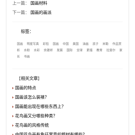
上一篇
：
国画材料
下一篇
：
国画的画派
标签：
国画
明星写真
彩铅
国画
中国
美国
油画
孩子
米勒
作品赏
析
水粉
水彩
余建祥
发展
国际
全球
素描
教育
拉斐尔
家
长
书画
【
相关文章
】
国画的特点
国画该怎么装裱？
国画能出现在哪些东西上？
花鸟画又分哪些种类？
花鸟画的风格传统
中国花鸟画有象征寓意的题材有哪些？