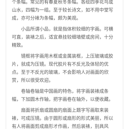
个条幅。常见的有春夏秋冬条幅。各绘四季花鸟或
山水，四幅为一组。至于较长诗文，如不用中堂写
成，亦可分裱为条幅，颇为美观。
小品所谓小品，就是指体积较细的字画。可横
可直，装裱之后，适宜悬挂较细墙壁或房间，十分
精致。
镜框将字画用木框或金属装框，上压玻璃或胶
片，就成为压镜。现代胶片有不反光及体轻的优
点。至于不反光的玻璃，不会影响人对画面的欣
赏，所以很受欢迎。
卷轴卷轴是中国画的特色，将字画装裱成条
幅，下加圆木作轴，把字画卷在轴外，以便收藏。
扇面将折扇或圆扇的扇面上题字写画取来装
裱，可成压镜。由于圆形或扇形的形式美丽，所以
有人将画面剪成扇形才作画，然后装裱，别具风