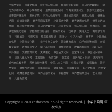
民俗文化网
珍珠文化网
杭州休闲娱乐网
中国企业培训网
学习力教育中心
学
习力训练中心
中小学教育网
温泉旅游度假网
千岛湖旅游风光
旅游风景名胜网
城市品牌建设网
家长学院
学习力教育智库
域名投资知识
意志力教育
健康生
活网
营销策划网
世界民间故事网
小故事大全网
世界休闲文化网
世界童话故
事网
中小学生作文网
学习力教育专家
小说大全网
休闲娱乐网
思维训练
阅
读理解能力培养
家庭教育顶层设计
爱情文化网
玩中学
笑话大王
高效学习方
法
科技前沿
地理知识
股票投资知识
思维谷
中华人物谱
高考季
中外历史
文化网
中国茶文化网
中小学生作文大全
国际教育观察
白手创业致富网
天赋
教育观察
西湖风景文化
电子画册制作
中华武术网
教育趋势研究
科幻选刊
八卦晚报
天赋教育研究
天赋邂逅
中国酒文化网
宝宝成长网
中国民间故事
网
世界儿童文学网
宝岛期刊
教育百科
致富经
演讲与口才训练
高考智库
现代家庭教育网
网络营销传播网
中国儿童文学网
中国文学网
成语辞典
国学
文化网
中华古诗词网
中华大辞典
健康百科
幸福教育网
茶艺文化网
戏曲文
化网
收藏证书查询网
世界民俗文化网
幸福智库
世界营销策划网
艺术启蒙
网
儿童教育网
Copyright © 2001 zhshw.com Inc. All rights reserved. |
中华书画网
版
权所有