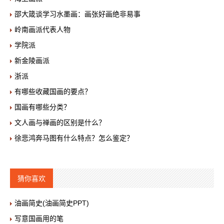
邵大箴谈学习水墨画：画张好画绝非易事
岭南画派代表人物
学院派
新金陵画派
浙派
有哪些收藏国画的要点？
国画有哪些分类？
文人画与禅画的区别是什么？
徐悲鸿奔马图有什么特点？怎么鉴定？
猜你喜欢
油画简史(油画简史PPT)
写意国画用的笔