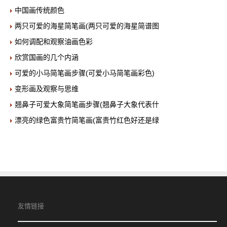
中国画传统颜色
两只可爱的海星简笔画(两只可爱的海星简谱图
如何调配和观察油画色彩
欣赏国画的几个内涵
可爱的小马简笔画步骤(可爱小马简笔画彩色)
变形画及观察与思维
翘鼻子可爱大象简笔画步骤(翘鼻子大象代表什
漂亮的绿色富贵竹简笔画(富贵竹红色好还是绿
友情链接