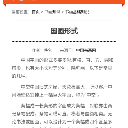
当前位置：
首页
>
书画知识
>
书画基础知识
国画形式
作者：佚名 来源于：
中国书画网
中国字画的形式多姿多彩,有横、直、方、圆和
扁形，也有大小长短等分别，除壁画，以下是常见
的几种。
中堂中国旧式房屋，天花板高大，所以客厅中
间墙壁适宜挂上一幅巨大字画，称为"中堂"。
条幅成一长条形的字画成为条幅，对联亦由两
张条幅配成。条幅可横可直，横者与匾额相类。无
论书法或国画，可以设计为一个条幅或四个甚至多