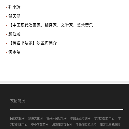
孔小瑜
贺天健
【中国现代漫画家、翻译家、文学家、美术音乐
颜伯龙
【蓍名书法家】沙孟海简介
何水法
友情链接
民俗文化网
珍珠文化网
杭州休闲娱乐网
中国企业培训网
学习力教育中心
学
习力训练中心
中小学教育网
温泉旅游度假网
千岛湖旅游风光
旅游风景名胜网