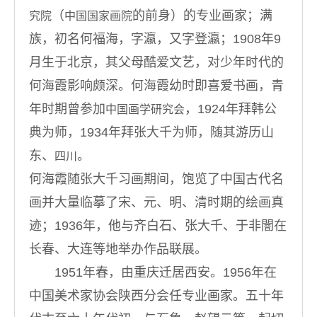
（
的前身）的专业画家；满
究院
中国国家画院
族，初名何福海，字瀛，又字登瀛；1908年9
月生于北京，其父母酷爱文艺，对少年时代的
何海霞影响颇深。何海霞幼时即喜爱书画，青
年时期曾参加
，1924年拜韩公
中国画学研究会
典为师，1934年拜张大千为师，随其游历山
东、
。
四川
何海霞随张大千习画期间，饱览了中国古代名
画并大量临摹了宋、元、明、清时期的绘画真
迹；1936年，他与齐白石、张大千、于非闇在
长春、大连等地举办作品联展。
1951年春，由重庆迁居西安。1956年在
中国美术家协会陕西分会任专业画家。五十年