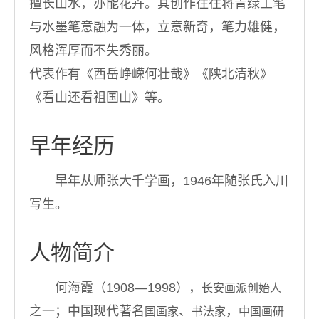
擅长山水，亦能花卉。其创作往往将青绿工笔
与水墨笔意融为一体，立意新奇，笔力雄健，
风格浑厚而不失秀丽。
代表作有《西岳峥嵘何壮哉》《陕北清秋》
《看山还看祖国山》等。
早年经历
早年从师张大千学画，1946年随张氏入川
写生。
人物简介
何海霞（1908—1998）
，
长安画派创始人
之一；中国现代著名
、
，
国画家
书法家
中国画研