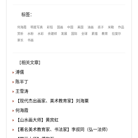
标签：
何海霞
明星写真
彩铅
国画
中国
美国
油画
孩子
米勒
作品
赏析
水粉
水彩
余建祥
发展
国际
全球
素描
教育
拉斐尔
家长
书画
【
相关文章
】
溥儒
陈半丁
王雪涛
【现代杰出画家、美术教育家】刘海粟
何海霞
【山水画大师】黄宾虹
【著名美术教育家、书法家】李叔同（弘一法师）