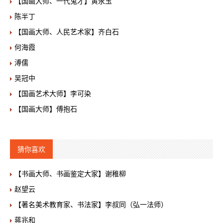
【国画大师、一代鬼才】黄永玉
陈半丁
【国画大师、人民艺术家】齐白石
何海霞
溥儒
吴冠中
【国画艺术大师】李可染
【国画大师】傅抱石
猜你喜欢
【书画大师、书画鉴定大家】谢稚柳
赵望云
【著名美术教育家、书法家】李叔同（弘一法师）
蒋兆和