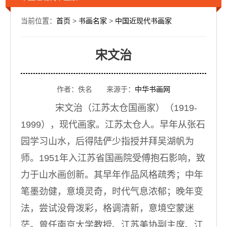
当前位置：
首页
>
书画名家
>
中国近现代书画家
宋文治
作者：佚名 来源于：
中华书画网
宋文治（江苏太仓国画家）（1919-
1999），现代画家。江苏太仓人。早年从张石
园学习山水，后得陆俨少指授并拜吴湖帆为
师。1951年入江苏省国画院受傅抱石影响，致
力于山水画创新。其早年作品风格疏秀；中年
笔墨劲健，意境灵奇，时代气息浓郁；晚年变
法，尝试没骨泼彩，格调清新，意境空蒙迷
茫。曾任南京大学教授、江苏美协副主席、江