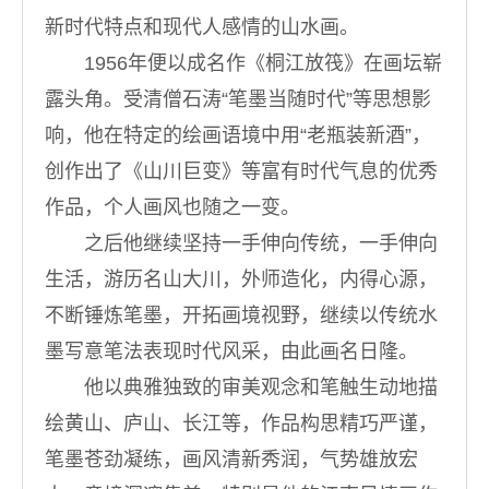
新时代特点和现代人感情的山水画。
1956年便以成名作《桐江放筏》在画坛崭
露头角。受清僧石涛“笔墨当随时代”等思想影
响，他在特定的绘画语境中用“老瓶装新酒”，
创作出了《山川巨变》等富有时代气息的优秀
作品，个人画风也随之一变。
之后他继续坚持一手伸向传统，一手伸向
生活，游历名山大川，外师造化，内得心源，
不断锤炼笔墨，开拓画境视野，继续以传统水
墨写意笔法表现时代风采，由此画名日隆。
他以典雅独致的审美观念和笔触生动地描
绘黄山、庐山、长江等，作品构思精巧严谨，
笔墨苍劲凝练，画风清新秀润，气势雄放宏