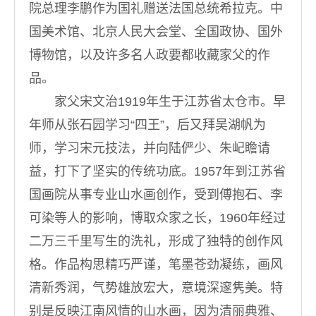
院总理李鹏作为国礼赠送法国总统希拉克。中
国美术馆、北京人民大会堂、全国政协、国外
博物馆，以及许多名人政要都收藏家父的作
品。
家父宋文治1919年生于江苏省太仓市。早
年师从张石园学习“四王”，后又拜吴湖帆为
师，学习宋元技法，并向陆俨少、朱屺瞻请
益，打下了坚实的传统功底。1957年到江苏省
国画院从事专业山水画创作，受到傅抱石、李
可染等人的影响，博取众家之长，1960年经过
二万三千里写生的洗礼，形成了独特的创作风
格。作品构思精巧严谨，笔墨苍劲凝练，画风
清新秀润，气势雄放宏大，意境深邃隽美。特
别是反映江南风情的山水画，因为清丽典雅、