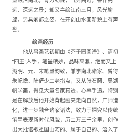
墨融洽南北，骨力劲健，气势高迈，善作高
远、深远之景；却又喜绘江南三月，风光旖
旎，另具娴都之姿，在开创山水画新貌上有声
誉。
绘画经历
他从事画艺初期由《芥子园画谱》、清初
“四王”入手，笔墨精妙，品味高雅，继而又上
溯明、元、宋笔墨韵致，兼学南北诸家。曾得
朱屺瞻、陆俨少二老指点，又从张石圆、吴湖
帆学画，得见大量名家真迹，心摹手追。特别
是在解放后他开始背起画夹走向自然，广师造
化，进一步融合诸家诸法，致力于探究以传统
笔墨表现新时代风貌，历二万三千余里，创作
出大批讴歌祖国山河的、属于自己的、溶入了