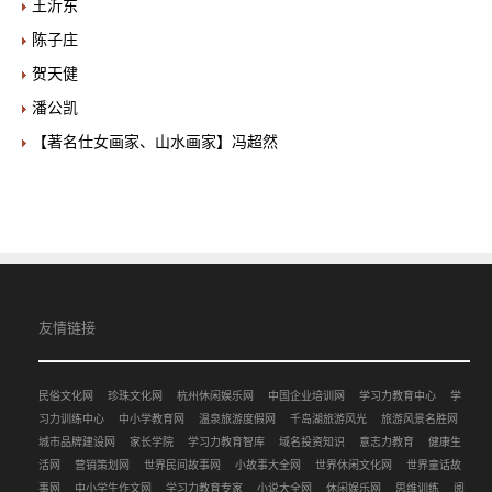
王沂东
陈子庄
贺天健
潘公凯
【著名仕女画家、山水画家】冯超然
友情链接
民俗文化网
珍珠文化网
杭州休闲娱乐网
中国企业培训网
学习力教育中心
学
习力训练中心
中小学教育网
温泉旅游度假网
千岛湖旅游风光
旅游风景名胜网
城市品牌建设网
家长学院
学习力教育智库
域名投资知识
意志力教育
健康生
活网
营销策划网
世界民间故事网
小故事大全网
世界休闲文化网
世界童话故
事网
中小学生作文网
学习力教育专家
小说大全网
休闲娱乐网
思维训练
阅