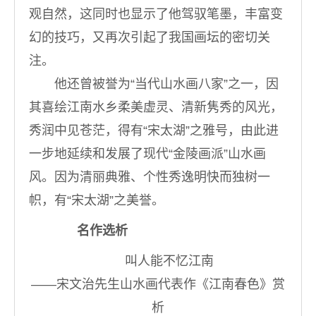
观自然，这同时也显示了他驾驭笔墨，丰富变
幻的技巧，又再次引起了我国画坛的密切关
注。
他还曾被誉为“当代山水画八家”之一，因
其喜绘江南水乡柔美虚灵、清新隽秀的风光，
秀润中见苍茫，得有“宋太湖”之雅号，由此进
一步地延续和发展了现代“金陵画派”山水画
风。因为清丽典雅、个性秀逸明快而独树一
帜，有“宋太湖”之美誉。
名作选析
叫人能不忆江南
――宋文治先生山水画代表作《江南春色》赏
析