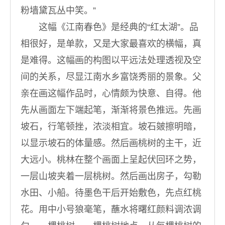
粉墙黛瓦丛中笑。”
这幅《江南春色》是经典的“红太湖”。品
相很好，是单款，又是大家最喜欢的横幅，真
是难得。这幅画的构图以平远法处理透视及空
间的关系，尽显江南水乡富饶秀丽的景象。父
亲在画这幅作品时，心情颇为快意、自得。他
先从画面左下端起笔，渐渐将景色推远。先画
坡石，行笔顿挫，浓淡相宜。坡石皴擦明暗，
以显示坡石的体量感。然后画桃树的主干，近
大远小。桃林在整个画面上呈起伏回环之势，
一层山坡夹着一层桃树。然后画出房子，勾勒
水田、小船。待墨色干后开始敷色，先点红桃
花。用中小号狼毫笔，蘸水将曙红颜料调浓调