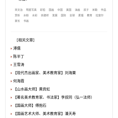
宋文治
明星写真
彩铅
国画
中国
美国
油画
孩子
米勒
作品
赏析
水粉
水彩
余建祥
发展
国际
全球
素描
教育
拉斐尔
家长
书画
【
相关文章
】
溥儒
陈半丁
王雪涛
【现代杰出画家、美术教育家】刘海粟
何海霞
【山水画大师】黄宾虹
【著名美术教育家、书法家】李叔同（弘一法师）
【国画大师】傅抱石
【国画艺术大师、美术教育家】潘天寿