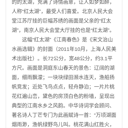
的的太湖，充满了诗情画意，让人如梦如醉，
人称“红太湖”，最受人们喜爱。北京人民大会
堂江苏厅挂的巨幅苏绣的画面是父亲的“红太
湖”，南京人民大会堂大厅挂的也是“红太湖”。
这幅“红太湖”《江南春色》是《宋文治山
水画选辑》的封面（2011年10月，上海人民美
术出版社）。长72公分，宽48公分，约3.1平
方尺。画面是洞庭东山春天的景色：辽阔的湖
面，细雨飘濛；一块块绿田濒水连天，渔船扬
帆竞发；近处飞鸟点点，轻舟静泊；一片片桃
花红遍山峦，黛色的房顶白色的粉墙，呈现出
典型的江南水乡之风韵。中华诗词学会顾问、
著名诗人丁芒专门为此画赋诗一首：“万顷湖面
烟雨渺，渔帆绿野鸟儿叫。桃花满山红胜火，