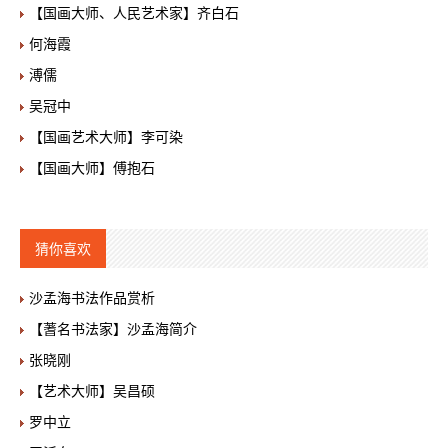
【国画大师、人民艺术家】齐白石
何海霞
溥儒
吴冠中
【国画艺术大师】李可染
【国画大师】傅抱石
猜你喜欢
沙孟海书法作品赏析
【蓍名书法家】沙孟海简介
张晓刚
【艺术大师】吴昌硕
罗中立