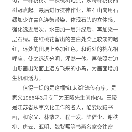
匀，一棵桃树、一棵桃树地点，从每棵桃树的
树冠点起。最后进行提神作业，坡石山岗用石
绿加少许青色连皴带染，体现石头的立体感，
强化远近层次，水田加一层汁绿后，再加染一
层石绿。在红桃花留出的空白处染上较淡的曙
红，远处的田埂上略加红色，和近处的桃花相
呼应，使之远近分明，浑然一体。再依照右边
山形画出湖面上远方飞来的小鸟，为画面增加
生机和活力。
值得一提的是这幅“红太湖”流传有序，是
家父1986年3月专门为王陵先生创作的。王陵
是江苏省从事文化工作的名人，酷爱收藏书
画，和家父、林散之、程十发、陆俨少、谢秩
柳、唐云、亚明、魏紫熙等书画名家交往密