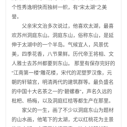
个性秀逸明快而独树一帜，有“宋太湖”之美
誉。
父亲宋文治多次说过，他喜欢太湖，最喜
欢苏州洞庭东山。洞庭东山，俗称东山，是延
伸于太湖中的一个半岛。气候宜人，风景优
美，四季花香，八节果鲜。历代帝王将相、文
人雅士去苏州都要到东山。 那里有保存完好的
“江南第一楼”雕花楼，宋代的泥塑罗汉像，元
朝的轩辕宫，明清两代的建筑群等。最负盛名
的中国十大名茶之一的“碧螺春”，声名久远的
枇杷、杨梅，以及洞庭红桔等都生产在那里。
家父的一生，画了不少以洞庭东山为题材
的山水画，他笔下的太湖，尤以红桃花为主景