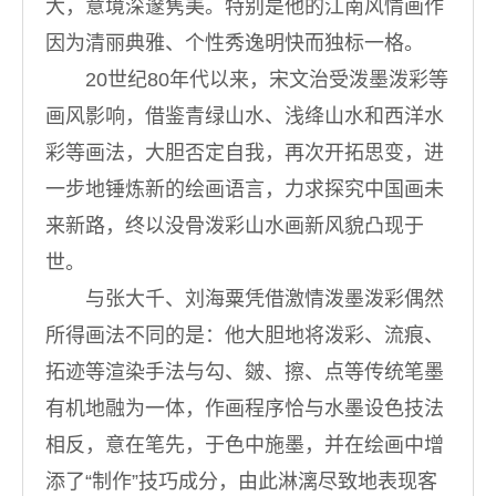
大，意境深邃隽美。特别是他的江南风情画作
因为清丽典雅、个性秀逸明快而独标一格。
20世纪80年代以来，宋文治受泼墨泼彩等
画风影响，借鉴青绿山水、浅绛山水和西洋水
彩等画法，大胆否定自我，再次开拓思变，进
一步地锤炼新的绘画语言，力求探究中国画未
来新路，终以没骨泼彩山水画新风貌凸现于
世。
与张大千、刘海粟凭借激情泼墨泼彩偶然
所得画法不同的是：他大胆地将泼彩、流痕、
拓迹等渲染手法与勾、皴、擦、点等传统笔墨
有机地融为一体，作画程序恰与水墨设色技法
相反，意在笔先，于色中施墨，并在绘画中增
添了“制作”技巧成分，由此淋漓尽致地表现客