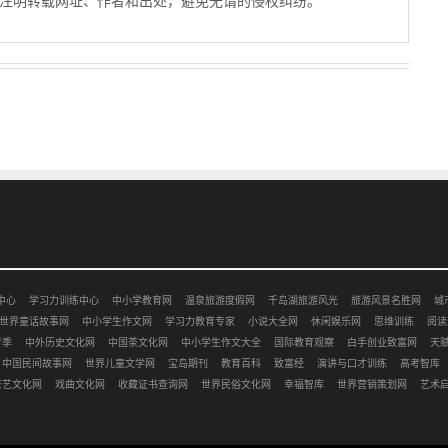
注明转载网址、作者和出处，避免无谓的侵权纠纷。
中心
学习力训练中心
中小学教育网
温泉旅游度假网
千岛湖旅游风光
旅游风景名胜网
城
世界童话故事网
中小学生作文网
学习力教育专家
小说大全网
休闲娱乐网
思维训练
阅读
考季
中外历史文化网
中国茶文化网
中小学生作文大全
国际教育观察
白手创业致富网
天
中国民间故事网
世界儿童文学网
宝岛期刊
教育百科
致富经
演讲与口才训练
高考智库
茶艺文化网
戏曲文化网
收藏证书查询网
世界民俗文化网
幸福智库
世界营销策划网
艺术