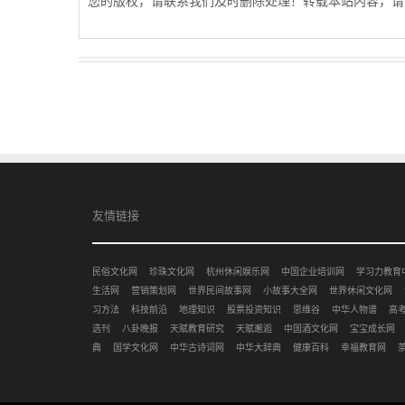
您的版权，请联系我们及时删除处理！转载本站内容，请
友情链接
民俗文化网
珍珠文化网
杭州休闲娱乐网
中国企业培训网
学习力教育
生活网
营销策划网
世界民间故事网
小故事大全网
世界休闲文化网
习方法
科技前沿
地理知识
股票投资知识
思维谷
中华人物谱
高
选刊
八卦晚报
天赋教育研究
天赋邂逅
中国酒文化网
宝宝成长网
典
国学文化网
中华古诗词网
中华大辞典
健康百科
幸福教育网