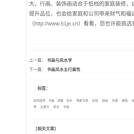
大，行画、装饰画适合于低档的家庭装修，
提升品位，也会给家庭和公司带来财气和福
（
http://www.51je.cn
）看看，您也许能挑选
上一篇
：
书画与风水学
下一篇
：
书画风水五行属性
标签：
如何选择
书画
调整
风水
明星写真
彩铅
国画
中国
美国
育
拉斐尔
家长
书画
【
相关文章
】