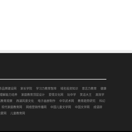
市品牌建设网
家长学院
学习力教育智库
域名投资知识
意志力教育
健康
理解能力培养
家庭教育顶层设计
爱情文化网
玩中学
笑话大王
高效学
赋教育观察
西湖风景文化
电子画册制作
中华武术网
教育趋势研究
科幻
现代家庭教育网
网络营销传播网
中国儿童文学网
中国文学网
成语辞
启蒙网
儿童教育网