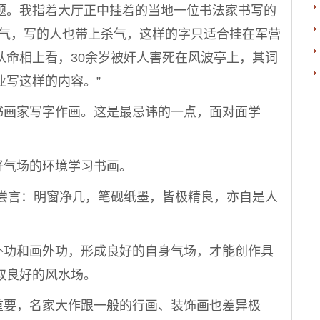
题。我指着大厅正中挂着的当地一位书法家书写的
杀气，写的人也带上杀气，这样的字只适合挂在军营
从命相上看，30余岁被奸人害死在风波亭上，其词
业写这样的内容。”
画家写字作画。这是最忌讳的一点，面对面学
气场的环境学习书画。
言：明窗净几，笔砚纸墨，皆极精良，亦自是人
功和画外功，形成良好的自身气场，才能创作具
取良好的风水场。
要，名家大作跟一般的行画、装饰画也差异极