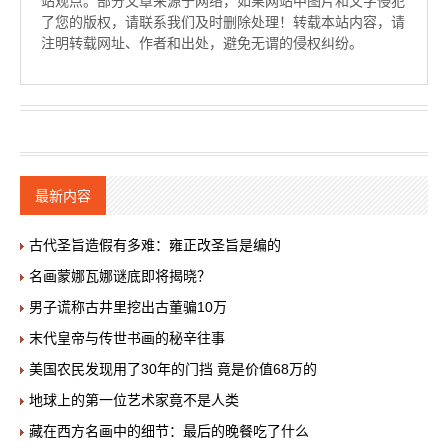
站观点。部分文章来源于网络，如果网站中图片和文字侵犯
了您的版权，请联系我们及时删除处理！转载本站内容，请
注明转载网址、作者和出处，避免无谓的侵权纠纷。
最新内容
古代圣旨造假有多难：雍正改圣旨是编的
名画蒙娜瓦娜谜底即将揭晓？
男子谎称古井里挖出古董骗10万
末代皇帝与传世书画的秘辛往事
美国农民发现用了30年的门挡 竟是价值68万的
地球上的第一位艺术家竟不是人类
藏在西方名画中的细节：最后的晚餐吃了什么