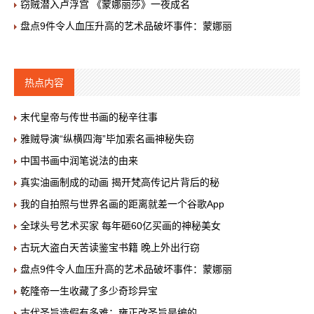
窃贼潜入卢浮宫 《蒙娜丽莎》一夜成名
盘点9件令人血压升高的艺术品破坏事件：蒙娜丽
热点内容
末代皇帝与传世书画的秘辛往事
雅贼导演“纵横四海”毕加索名画神秘失窃
中国书画中润笔说法的由来
真实油画制成的动画 揭开梵高传记片背后的秘
我的自拍照与世界名画的距离就差一个谷歌App
全球头号艺术买家 每年砸60亿买画的神秘美女
古玩大盗白天苦读鉴宝书籍 晚上外出行窃
盘点9件令人血压升高的艺术品破坏事件：蒙娜丽
乾隆帝一生收藏了多少奇珍异宝
古代圣旨造假有多难：雍正改圣旨是编的