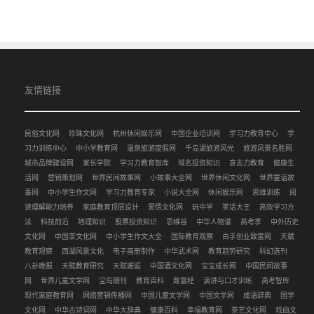
友情链接
民俗文化网
珍珠文化网
杭州休闲娱乐网
中国企业培训网
学习力教育中心
学
习力训练中心
中小学教育网
温泉旅游度假网
千岛湖旅游风光
旅游风景名胜网
城市品牌建设网
家长学院
学习力教育智库
域名投资知识
意志力教育
健康生
活网
营销策划网
世界民间故事网
小故事大全网
世界休闲文化网
世界童话故
事网
中小学生作文网
学习力教育专家
小说大全网
休闲娱乐网
思维训练
阅
读理解能力培养
家庭教育顶层设计
爱情文化网
玩中学
笑话大王
高效学习方
法
科技前沿
地理知识
股票投资知识
思维谷
中华人物谱
高考季
中外历史
文化网
中国茶文化网
中小学生作文大全
国际教育观察
白手创业致富网
天赋
教育观察
西湖风景文化
电子画册制作
中华武术网
教育趋势研究
科幻选刊
八卦晚报
天赋教育研究
天赋邂逅
中国酒文化网
宝宝成长网
中国民间故事
网
世界儿童文学网
宝岛期刊
教育百科
致富经
演讲与口才训练
高考智库
现代家庭教育网
网络营销传播网
中国儿童文学网
中国文学网
成语辞典
国学
文化网
中华古诗词网
中华大辞典
健康百科
幸福教育网
茶艺文化网
戏曲文