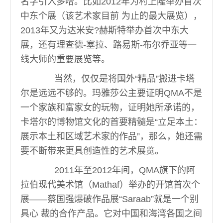
名字引入多哈。比如2012年为村上隆举办首次
中东个展（该艺术家目前 为止的最大展览），
2013年又为达米安?赫斯特举办首次中东大
展，还有理查德-塞拉、路易斯-布尔乔亚等一
线大师的重要展览等。
当然，仅仅是将国外“精品”搬进卡塔
尔是远远不够的。玛雅莎公主要证明QMA不是
一个家族和富家女的玩物，证明她所承诺的，
卡塔尔的博物馆文化的首要精髓是“立足本土：
展示本土和区域艺术家的作品”，那么，她还需
要不断带来更具创造性的艺术展览。
2011年至2012年间，QMA旗下的阿
拉伯现代美术馆（Mathaf）举办的开馆首次个
展——蔡国强爆破作品展“Saraab”就是一个别
具心 裁的合作产品。它对中国和海湾各国之间