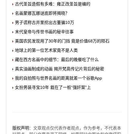
古代圣旨造假有多难：雍正改圣旨是编的
名画蒙娜瓦娜谜底即将揭晓？
男子谎称古井里挖出古董骗10万
末代皇帝与传世书画的秘辛往事
美国农民发现用了30年的门挡 竟是价值68万的陨石
地球上的第一位艺术家竟不是人类
藏在西方名画中的细节：最后的晚餐吃了什么
真实油画制成的动画 揭开梵高传记片背后的秘密
我的自拍照与世界名画的距离就差一个谷歌App
女扮男装寻宝10年 栽在了一桩“强奸案”上
版权声明
：文章观点仅代表作者观点，作为参考，不代表本