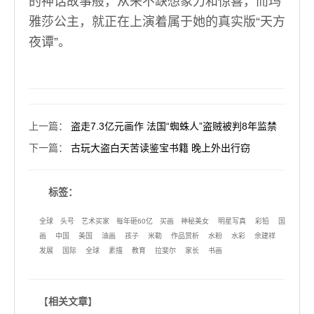
的神话故事般，从来不缺想象力和惊喜，而玛
雅莎公主，就正在上演着属于她的真实版“天方
夜谭”。
上一篇
：
盗走7.3亿元画作 法国“蜘蛛人”盗贼被判8年监禁
下一篇
：
古玩大盗白天苦读鉴宝书籍 晚上外出行窃
标签：
全球
头号
艺术买家
每年砸60亿
买画
神秘美女
明星写真
彩铅
国
画
中国
美国
油画
孩子
米勒
作品赏析
水粉
水彩
余建祥
发展
国际
全球
素描
教育
拉斐尔
家长
书画
【
相关文章
】