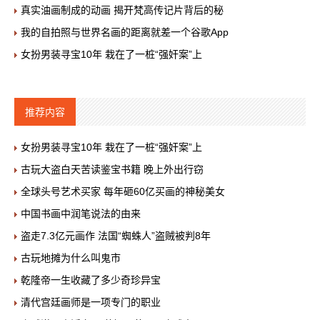
真实油画制成的动画 揭开梵高传记片背后的秘
我的自拍照与世界名画的距离就差一个谷歌App
女扮男装寻宝10年 栽在了一桩“强奸案”上
推荐内容
女扮男装寻宝10年 栽在了一桩“强奸案”上
古玩大盗白天苦读鉴宝书籍 晚上外出行窃
全球头号艺术买家 每年砸60亿买画的神秘美女
中国书画中润笔说法的由来
盗走7.3亿元画作 法国“蜘蛛人”盗贼被判8年
古玩地摊为什么叫鬼市
乾隆帝一生收藏了多少奇珍异宝
清代宫廷画师是一项专门的职业