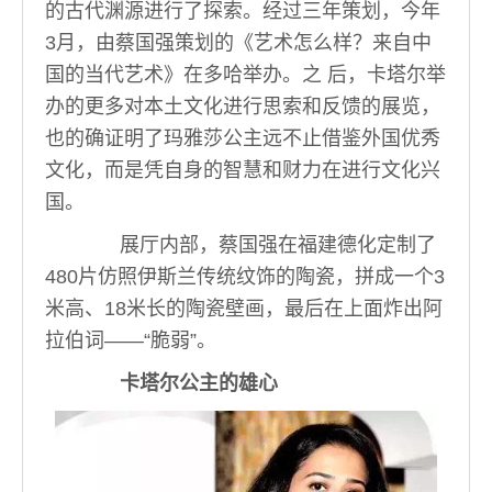
的古代渊源进行了探索。经过三年策划，今年
3月，由蔡国强策划的《艺术怎么样？来自中
国的当代艺术》在多哈举办。之 后，卡塔尔举
办的更多对本土文化进行思索和反馈的展览，
也的确证明了玛雅莎公主远不止借鉴外国优秀
文化，而是凭自身的智慧和财力在进行文化兴
国。
展厅内部，蔡国强在福建德化定制了
480片仿照伊斯兰传统纹饰的陶瓷，拼成一个3
米高、18米长的陶瓷壁画，最后在上面炸出阿
拉伯词——“脆弱”。
卡塔尔公主的雄心