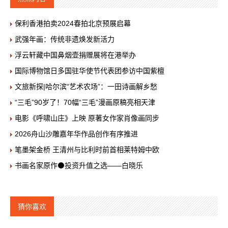
保利香港拍卖2024春拍北京预展启幕
武强年画：传统非遗焕发新活力
浮云轩藏中国鼻烟壶捐赠展将在港举办
国际博物馆日多国驻华使节代表团参访中国紫檀
文旅新探|哈尔滨“艺术农场”：一田诗画解乡愁
“三毛”90岁了！70幅“三毛”漫画原稿亮相天津
电影《呼啸山庄》上映 原著女作家肖像画同步
2026舟山沙雕嘉年华作品创作有序推进
笔墨架金桥 王清州与比利时前首相莱特姆中欧
书画名家原作⚫投资升值之选——白晓乐
猜你喜欢