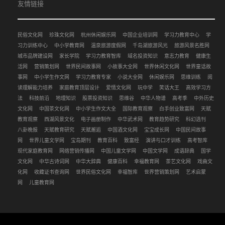
友情链接
民俗文化网
珍珠文化网
杭州休闲娱乐网
中国企业培训网
学习力教育中心
学
习力训练中心
中小学教育网
温泉旅游度假网
千岛湖旅游风光
旅游风景名胜网
城市品牌建设网
家长学院
学习力教育智库
域名投资知识
意志力教育
健康生
活网
营销策划网
世界民间故事网
小故事大全网
世界休闲文化网
世界童话故
事网
中小学生作文网
学习力教育专家
小说大全网
休闲娱乐网
思维训练
阅
读理解能力培养
家庭教育顶层设计
爱情文化网
玩中学
笑话大王
高效学习方
法
科技前沿
地理知识
股票投资知识
思维谷
中华人物谱
高考季
中外历史
文化网
中国茶文化网
中小学生作文大全
国际教育观察
白手创业致富网
天赋
教育观察
西湖风景文化
电子画册制作
中华武术网
教育趋势研究
科幻选刊
八卦晚报
天赋教育研究
天赋邂逅
中国酒文化网
宝宝成长网
中国民间故事
网
世界儿童文学网
宝岛期刊
教育百科
致富经
演讲与口才训练
高考智库
现代家庭教育网
网络营销传播网
中国儿童文学网
中国文学网
成语辞典
国学
文化网
中华古诗词网
中华大辞典
健康百科
幸福教育网
茶艺文化网
戏曲文
化网
收藏证书查询网
世界民俗文化网
幸福智库
世界营销策划网
艺术启蒙
网
儿童教育网