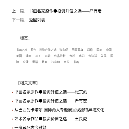
上一篇
：
书画名家原作⚫投资升值之选——严有宏
下一篇
：
返回列表
标签：
书画名家
原作
投资升值之选
张宗彪
明星写真
彩铅
国画
中国
美国
油画
孩子
米勒
作品赏析
水粉
水彩
余建祥
发展
国
际
全球
素描
教育
拉斐尔
家长
书画
【
相关文章
】
书画名家原作⚫投资升值之选——张宗彪
书画名家原作⚫投资升值之选——严有宏
从巴西到卡塔尔 国博两大专题展呈现独特异域文化
艺术名家作品⚫投资价值之选——王良虎
一扇藏尽古今雅韵