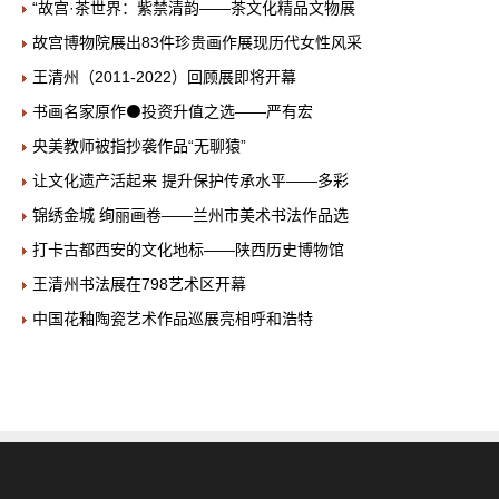
“故宫·茶世界：紫禁清韵——茶文化精品文物展
故宫博物院展出83件珍贵画作展现历代女性风采
王清州（2011-2022）回顾展即将开幕
书画名家原作⚫投资升值之选——严有宏
央美教师被指抄袭作品“无聊猿”
让文化遗产活起来 提升保护传承水平——多彩
锦绣金城 绚丽画卷——兰州市美术书法作品选
打卡古都西安的文化地标——陕西历史博物馆
王清州书法展在798艺术区开幕
中国花釉陶瓷艺术作品巡展亮相呼和浩特