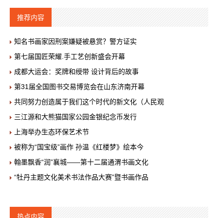
推荐内容
知名书画家因刑案嫌疑被悬赏？警方证实
第七届国匠荣耀.手工艺创新盛会开幕
成都大运会：奖牌和绶带 设计背后的故事
第31届全国图书交易博览会在山东济南开幕
共同努力创造属于我们这个时代的新文化（人民观
三江源和大熊猫国家公园金银纪念币发行
上海举办生态环保艺术节
被称为“国宝级”画作 孙温《红楼梦》绘本今
翰墨飘香“润”襄城——第十二届通渭书画文化
“牡丹主题文化美术书法作品大赛”暨书画作品
热点内容