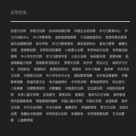
友情链接
民俗文化网
珍珠文化网
杭州休闲娱乐网
中国企业培训网
学习力教育中心
学
习力训练中心
中小学教育网
温泉旅游度假网
千岛湖旅游风光
旅游风景名胜网
城市品牌建设网
家长学院
学习力教育智库
域名投资知识
意志力教育
健康生
活网
营销策划网
世界民间故事网
小故事大全网
世界休闲文化网
世界童话故
事网
中小学生作文网
学习力教育专家
小说大全网
休闲娱乐网
思维训练
阅
读理解能力培养
家庭教育顶层设计
爱情文化网
玩中学
笑话大王
高效学习方
法
科技前沿
地理知识
股票投资知识
思维谷
中华人物谱
高考季
中外历史
文化网
中国茶文化网
中小学生作文大全
国际教育观察
白手创业致富网
天赋
教育观察
西湖风景文化
电子画册制作
中华武术网
教育趋势研究
科幻选刊
八卦晚报
天赋教育研究
天赋邂逅
中国酒文化网
宝宝成长网
中国民间故事
网
世界儿童文学网
宝岛期刊
教育百科
致富经
演讲与口才训练
高考智库
现代家庭教育网
网络营销传播网
中国儿童文学网
中国文学网
成语辞典
国学
文化网
中华古诗词网
中华大辞典
健康百科
幸福教育网
茶艺文化网
戏曲文
化网
收藏证书查询网
世界民俗文化网
幸福智库
世界营销策划网
艺术启蒙
网
儿童教育网