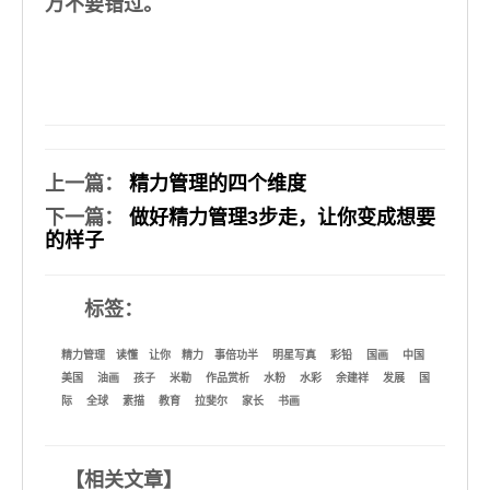
万不要错过。
上一篇
：
精力管理的四个维度
下一篇
：
做好精力管理3步走，让你变成想要
的样子
标签：
精力管理
读懂
让你
精力
事倍功半
明星写真
彩铅
国画
中国
美国
油画
孩子
米勒
作品赏析
水粉
水彩
余建祥
发展
国
际
全球
素描
教育
拉斐尔
家长
书画
【
相关文章
】