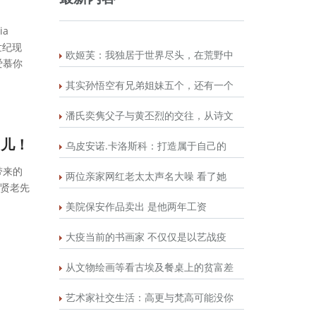
ia
0世纪现
欧姬芙：我独居于世界尽头，在荒野中
爱慕你
其实孙悟空有兄弟姐妹五个，还有一个
潘氏奕隽父子与黄丕烈的交往，从诗文
妇儿！
乌皮安诺.卡洛斯科：打造属于自己的
带来的
两位亲家网红老太太声名大噪 看了她
贤老先
美院保安作品卖出 是他两年工资
大疫当前的书画家 不仅仅是以艺战疫
从文物绘画等看古埃及餐桌上的贫富差
艺术家社交生活：高更与梵高可能没你