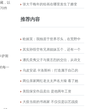
藏，以
张大千晚年的绘画在哪里发生了嬗变
70件
推荐内容
欧姬芙：我独居于世界尽头，在荒野中
其实孙悟空有兄弟姐妹五个，还有一个
于卡萨斯
潘氏奕隽父子与黄丕烈的交往，从诗文
地的每一
乌皮安诺.卡洛斯科：打造属于自己的
两位亲家网红老太太声名大噪 看了她
美院保安作品卖出 是他两年工资
！
大疫当前的书画家 不仅仅是以艺战疫