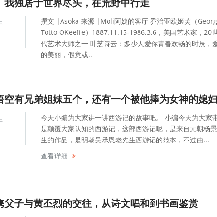
：我独居于世界尽头，在荒野中行走
撰文 |Asoka 来源 |Moli阿姨的客厅 乔治亚欧姬芙（Georg
生
Totto OKeeffe）1887.11.15-1986.3.6，美国艺术家，2
代艺术大师之一 叶芝诗云：多少人爱你青春欢畅的时辰，
的美丽，假意或...
悟空有兄弟姐妹五个，还有一个被他捧为女神的媳
今天小编为大家讲一讲西游记的故事吧。 小编今天为大家
生
是颠覆大家认知的西游记，这部西游记呢，是来自元朝杨景
生的作品，是明朝吴承恩老先生西游记的范本，不过由...
查看详细
隽父子与黄丕烈的交往，从诗文唱和到书画鉴赏