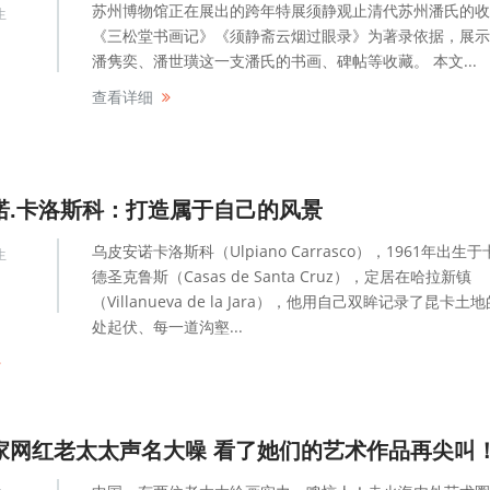
苏州博物馆正在展出的跨年特展须静观止清代苏州潘氏的收
生
《三松堂书画记》《须静斋云烟过眼录》为著录依据，展示
潘隽奕、潘世璜这一支潘氏的书画、碑帖等收藏。 本文...
查看详细
诺.卡洛斯科：打造属于自己的风景
乌皮安诺卡洛斯科（Ulpiano Carrasco），1961年出生
生
德圣克鲁斯（Casas de Santa Cruz），定居在哈拉新镇
（Villanueva de la Jara），他用自己双眸记录了昆卡土
处起伏、每一道沟壑...
家网红老太太声名大噪 看了她们的艺术作品再尖叫