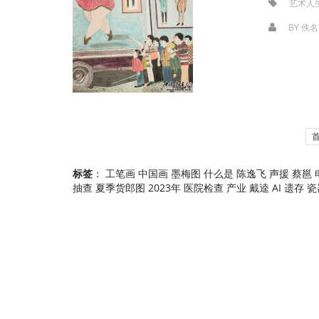
艺术人
BY
佚名
标签
：
工笔画
中国画
墨梅图
什么是
陈逸飞
声援
蔡邕
抽查
夏季货郎图
2023年
医院检查
产业
戴逵
AI
遗存
瓷