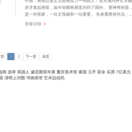
中国，有两位老太太绘画实力一鸣惊人！走火海内外艺术圈
生
岁才拿起画笔，如今却都将展览办到了国外。 更神奇的是
是一对亲家，一位丈母娘和一位婆婆。 先来看两张作品：..
查看详细
首页
1
2
下一页
末页
电商
选举
美国人
威尼斯双年展
重庆美术馆
泰国
几乎
彩伞
买房
7亿美元
器
清明上河图
书画保管
艺术品信托