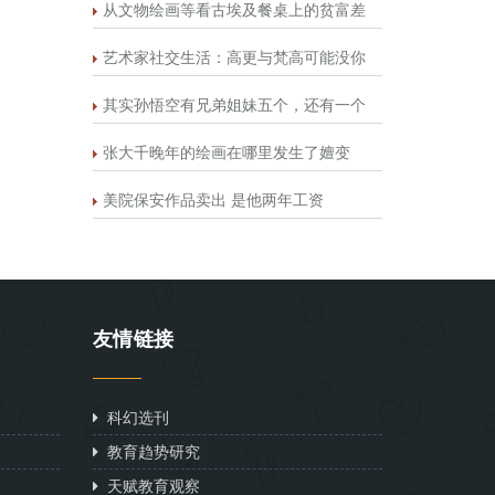
从文物绘画等看古埃及餐桌上的贫富差
艺术家社交生活：高更与梵高可能没你
其实孙悟空有兄弟姐妹五个，还有一个
张大千晚年的绘画在哪里发生了嬗变
美院保安作品卖出 是他两年工资
友情链接
科幻选刊
教育趋势研究
天赋教育观察