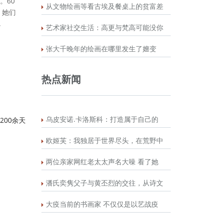
。60
从文物绘画等看古埃及餐桌上的贫富差
，她们
.
艺术家社交生活：高更与梵高可能没你
张大千晚年的绘画在哪里发生了嬗变
热点新闻
乌皮安诺.卡洛斯科：打造属于自己的
200余天
欧姬芙：我独居于世界尽头，在荒野中
两位亲家网红老太太声名大噪 看了她
潘氏奕隽父子与黄丕烈的交往，从诗文
大疫当前的书画家 不仅仅是以艺战疫