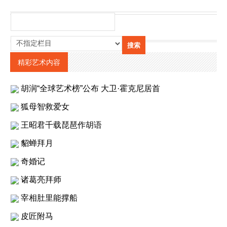
精彩艺术内容
胡润“全球艺术榜”公布 大卫·霍克尼居首
狐母智救爱女
王昭君千载琵琶作胡语
貂蝉拜月
奇婚记
诸葛亮拜师
宰相肚里能撑船
皮匠附马