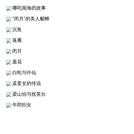
哪吒闹海的故事
"闭月"的美人貂蝉
沉鱼
落雁
闭月
羞花
白蛇与许仙
孟姜女的传说
梁山伯与祝英台
牛郎织女