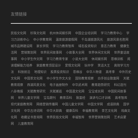
友情链接
民俗文化网
珍珠文化网
杭州休闲娱乐网
中国企业培训网
学习力教育中心
学
习力训练中心
中小学教育网
温泉旅游度假网
千岛湖旅游风光
旅游风景名胜网
城市品牌建设网
家长学院
学习力教育智库
域名投资知识
意志力教育
健康生
活网
营销策划网
世界民间故事网
小故事大全网
世界休闲文化网
世界童话故
事网
中小学生作文网
学习力教育专家
小说大全网
休闲娱乐网
思维训练
阅
读理解能力培养
家庭教育顶层设计
爱情文化网
玩中学
笑话大王
高效学习方
法
科技前沿
地理知识
股票投资知识
思维谷
中华人物谱
高考季
中外历史
文化网
中国茶文化网
中小学生作文大全
国际教育观察
白手创业致富网
天赋
教育观察
西湖风景文化
电子画册制作
中华武术网
教育趋势研究
科幻选刊
八卦晚报
天赋教育研究
天赋邂逅
中国酒文化网
宝宝成长网
中国民间故事
网
世界儿童文学网
宝岛期刊
教育百科
致富经
演讲与口才训练
高考智库
现代家庭教育网
网络营销传播网
中国儿童文学网
中国文学网
成语辞典
国学
文化网
中华古诗词网
中华大辞典
健康百科
幸福教育网
茶艺文化网
戏曲文
化网
收藏证书查询网
世界民俗文化网
幸福智库
世界营销策划网
艺术启蒙
网
儿童教育网