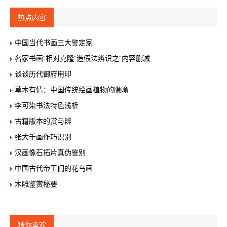
热点内容
中国当代书画三大鉴定家
名家书画“相对克隆”造假法辨识之“内容删减
谈谈历代御府用印
草木有情：中国传统绘画植物的隐喻
李可染书法特色浅析
古籍版本的赏与辨
张大千画作巧识别
汉画像石拓片真伪鉴别
中国古代帝王们的花鸟画
木雕鉴赏秘要
猜你喜欢