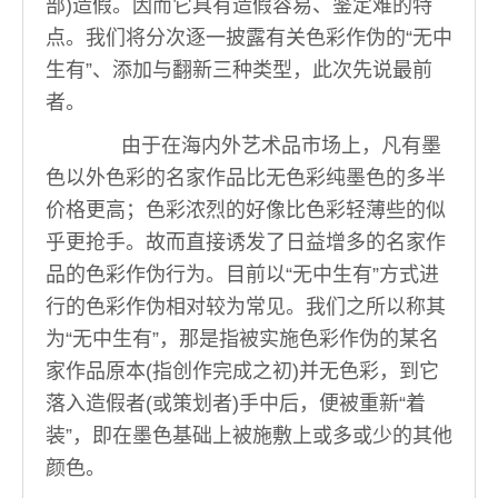
部)造假。因而它具有造假容易、鉴定难的特
点。我们将分次逐一披露有关色彩作伪的“无中
生有”、添加与翻新三种类型，此次先说最前
者。
由于在海内外艺术品市场上，凡有墨
色以外色彩的名家作品比无色彩纯墨色的多半
价格更高；色彩浓烈的好像比色彩轻薄些的似
乎更抢手。故而直接诱发了日益增多的名家作
品的色彩作伪行为。目前以“无中生有”方式进
行的色彩作伪相对较为常见。我们之所以称其
为“无中生有”，那是指被实施色彩作伪的某名
家作品原本(指创作完成之初)并无色彩，到它
落入造假者(或策划者)手中后，便被重新“着
装”，即在墨色基础上被施敷上或多或少的其他
颜色。