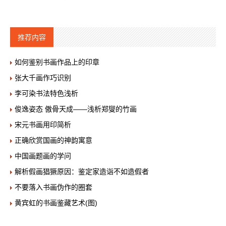
推荐内容
如何鉴别书画作品上的印章
张大千画作巧识别
李可染书法特色浅析
俊逸姿态 傲骨天成——浅析郑燮的竹画
宋元书画用印简析
正确欣赏国画的神韵寓意
中国画题画的学问
解析假画猖獗原因：鉴定家造诣不如造假者
不要落入书画伪作的圈套
黄宾虹的书画鉴藏艺术(图)