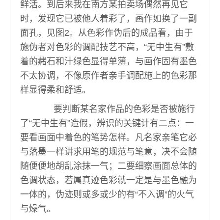
鲜活。到后来我在南方某拍卖场偶然再见它
时，发现它已被他人着彩了，画作如换了一副
面孔，见图2。从色彩作伪后的成品看，由于
施伪者对色彩的调配技艺不高，“无中生有”敷
着的赭石和汁绿色显得单薄，与画作固有墨色
不太协调，不像原作者亲手调配施上的色彩那
样显得柔和舒适。
要判断某名家作品的色彩是否被施行
了“无中生有”造假，辨识的关键计有二点：一
要看画面中着色的笔势怎样。凡名家亲笔它必
与落墨一样讲求用笔的规范与笔意，决不会随
随便便地胡乱涂抹一气；二要细察画面总体的
色调状态，若属真迹色彩就一定是与墨色融为
一体的，伪迹则或多或少的有“不入调”的火气
与燥气。