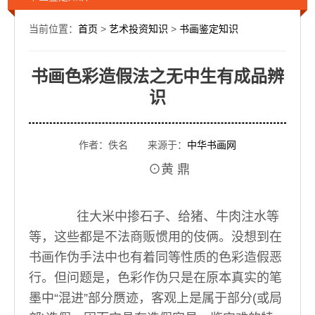
当前位置：
首页
>
艺术投资知识
>
书画鉴定知识
书画色彩造假法之无中生有成品辨
识
作者：佚名 来源于：
中华书画网
⊙黄 鼎
往大米中掺石子、给猪、牛肉注水等
等，这些都是不法商贩惯用的伎俩。没想到在
书画作伪手法中也有着同等性质的色彩造假恶
行。但问题是，色彩作伪只是在原本真实的笔
墨中“混进”部分赝迹，客观上是属于部分(或局