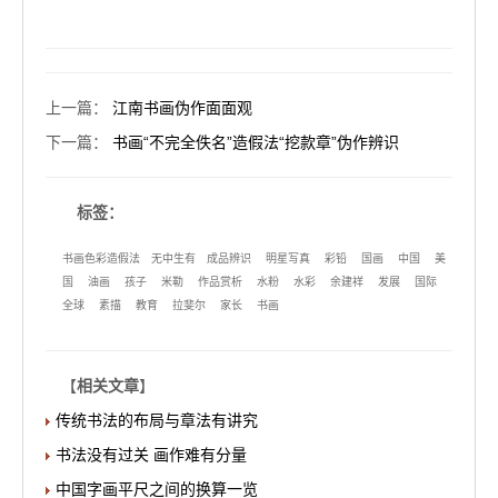
上一篇
：
江南书画伪作面面观
下一篇
：
书画“不完全佚名”造假法“挖款章”伪作辨识
标签：
书画色彩造假法
无中生有
成品辨识
明星写真
彩铅
国画
中国
美
国
油画
孩子
米勒
作品赏析
水粉
水彩
余建祥
发展
国际
全球
素描
教育
拉斐尔
家长
书画
【
相关文章
】
传统书法的布局与章法有讲究
书法没有过关 画作难有分量
中国字画平尺之间的换算一览