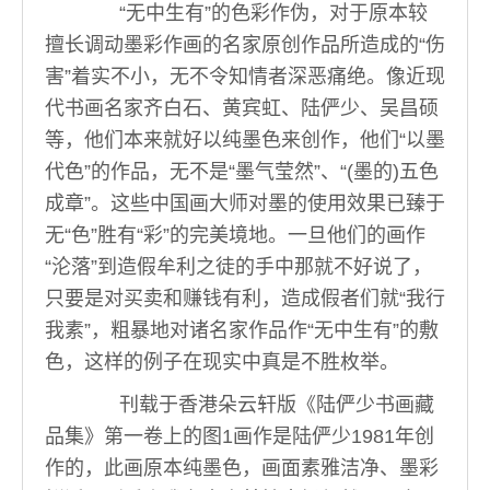
“无中生有”的色彩作伪，对于原本较
擅长调动墨彩作画的名家原创作品所造成的“伤
害”着实不小，无不令知情者深恶痛绝。像近现
代书画名家齐白石、黄宾虹、陆俨少、吴昌硕
等，他们本来就好以纯墨色来创作，他们“以墨
代色”的作品，无不是“墨气莹然”、“(墨的)五色
成章”。这些中国画大师对墨的使用效果已臻于
无“色”胜有“彩”的完美境地。一旦他们的画作
“沦落”到造假牟利之徒的手中那就不好说了，
只要是对买卖和赚钱有利，造成假者们就“我行
我素”，粗暴地对诸名家作品作“无中生有”的敷
色，这样的例子在现实中真是不胜枚举。
刊载于香港朵云轩版《陆俨少书画藏
品集》第一卷上的图1画作是陆俨少1981年创
作的，此画原本纯墨色，画面素雅洁净、墨彩