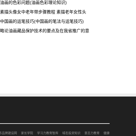
油画的色彩问题(油画色彩理论知识)
素描头像女中老年带步骤教程 素描老年女性头
中国画的运笔技巧(中国画的笔法与运笔技巧)
略论油画藏品保护技术的要点及在我省推广的意
市品牌建设网
家长学院
学习力教育智库
域名投资知识
意志力教育
健康