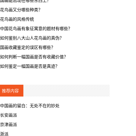
国画能出现在哪些东西上？
花鸟画又分哪些种类？
花鸟画的风格传统
中国花鸟画有象征寓意的题材有哪些？
如何鉴别八大山人花鸟画的真伪？
国画收藏鉴定的误区有哪些？
如何判断一幅国画是否有收藏价值？
如何鉴定一幅国画是否是真迹？
推荐内容
中国画的留白：无处不在的妙处
长安画派
京津画派
浙派