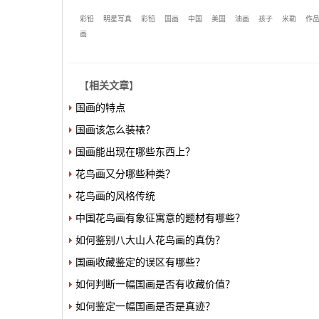
彩铅
明星写真
彩铅
国画
中国
美国
油画
孩子
米勒
作
画
【
相关文章
】
国画的特点
国画该怎么装裱？
国画能出现在哪些东西上？
花鸟画又分哪些种类？
花鸟画的风格传统
中国花鸟画有象征寓意的题材有哪些？
如何鉴别八大山人花鸟画的真伪？
国画收藏鉴定的误区有哪些？
如何判断一幅国画是否有收藏价值？
如何鉴定一幅国画是否是真迹？