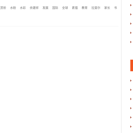
品赏析
水粉
水彩
余建祥
发展
国际
全球
素描
教育
拉斐尔
家长
书