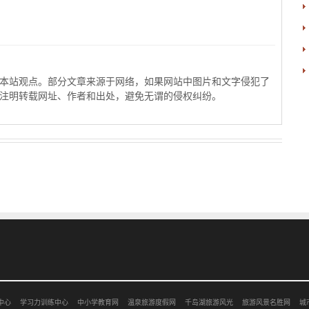
本站观点。部分文章来源于网络，如果网站中图片和文字侵犯了
注明转载网址、作者和出处，避免无谓的侵权纠纷。
中心
学习力训练中心
中小学教育网
温泉旅游度假网
千岛湖旅游风光
旅游风景名胜网
城