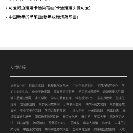
可爱的鱼娃娃卡通简笔画(卡通娃娃头像可爱)
中国新年的简笔画(新年放鞭炮简笔画)
友情链接
民俗文化网
珍珠文化网
杭州休闲娱乐网
中国企业培训网
学习力教育中心
学
习力训练中心
中小学教育网
温泉旅游度假网
千岛湖旅游风光
旅游风景名胜网
城市品牌建设网
家长学院
学习力教育智库
域名投资知识
意志力教育
健康生
活网
营销策划网
世界民间故事网
小故事大全网
世界休闲文化网
世界童话故
事网
中小学生作文网
学习力教育专家
小说大全网
休闲娱乐网
思维训练
阅
读理解能力培养
家庭教育顶层设计
爱情文化网
玩中学
笑话大王
高效学习方
法
科技前沿
地理知识
股票投资知识
思维谷
中华人物谱
高考季
中外历史
文化网
中国茶文化网
中小学生作文大全
国际教育观察
白手创业致富网
天赋