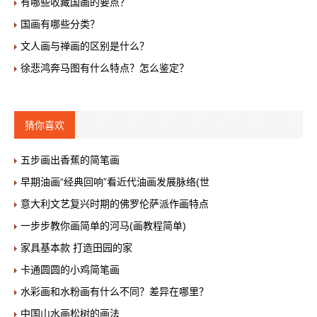
有哪些收藏国画的要点？
国画有哪些分类？
文人画与禅画的区别是什么？
徐悲鸿奔马图有什么特点？怎么鉴定？
猜你喜欢
五步画出香蕉的简笔画
早期油画“经典回响”看近代油画发展脉络(世
意大利文艺复兴时期的佛罗伦萨派作画特点
一步步教你画简单的河马(画教程简单)
家具基本款 打造田园的家
卡通圆圆的小鸡简笔画
水彩画和水粉画有什么不同？差异在哪里？
中国山水画松树的画法