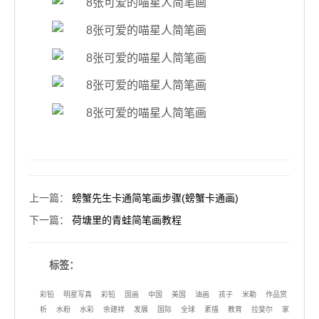
上一篇
：
螃蟹先生卡通简笔画步骤(螃蟹卡通画)
下一篇
：
荷塘里的青蛙简笔画教程
标签：
彩铅
明星写真
彩铅
国画
中国
美国
油画
孩子
米勒
作品赏
析
水粉
水彩
余建祥
发展
国际
全球
素描
教育
拉斐尔
家