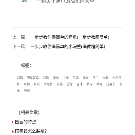
上一篇
：
一步步教你画简单的鳄鱼(一步步教画简单)
下一篇
：
一步步教你画简单的小浣熊(画教程简单)
标签：
彩铅
明星写真
彩铅
国画
中国
美国
油画
孩子
米勒
作品赏
析
水粉
水彩
余建祥
发展
国际
全球
素描
教育
拉斐尔
家
长
书画
【
相关文章
】
国画的特点
国画该怎么装裱？