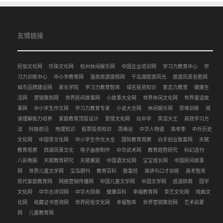
友情链接
民俗文化网
珍珠文化网
杭州休闲娱乐网
中国企业培训网
学习力教育中心
学
习力训练中心
中小学教育网
温泉旅游度假网
千岛湖旅游风光
旅游风景名胜网
城市品牌建设网
家长学院
学习力教育智库
域名投资知识
意志力教育
健康生
活网
营销策划网
世界民间故事网
小故事大全网
世界休闲文化网
世界童话故
事网
中小学生作文网
学习力教育专家
小说大全网
休闲娱乐网
思维训练
阅
读理解能力培养
家庭教育顶层设计
爱情文化网
玩中学
笑话大王
高效学习方
法
科技前沿
地理知识
股票投资知识
思维谷
中华人物谱
高考季
中外历史
文化网
中国茶文化网
中小学生作文大全
国际教育观察
白手创业致富网
天赋
教育观察
西湖风景文化
电子画册制作
中华武术网
教育趋势研究
科幻选刊
八卦晚报
天赋教育研究
天赋邂逅
中国酒文化网
宝宝成长网
中国民间故事
网
世界儿童文学网
宝岛期刊
教育百科
致富经
演讲与口才训练
高考智库
现代家庭教育网
网络营销传播网
中国儿童文学网
中国文学网
成语辞典
国学
文化网
中华古诗词网
中华大辞典
健康百科
幸福教育网
茶艺文化网
戏曲文
化网
收藏证书查询网
世界民俗文化网
幸福智库
世界营销策划网
艺术启蒙
网
儿童教育网