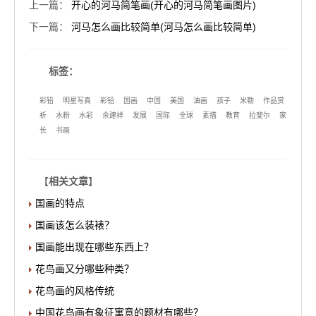
上一篇
：
开心的河马简笔画(开心的河马简笔画图片)
下一篇
：
河马怎么画比较简单(河马怎么画比较简单)
标签：
彩铅
明星写真
彩铅
国画
中国
美国
油画
孩子
米勒
作品赏
析
水粉
水彩
余建祥
发展
国际
全球
素描
教育
拉斐尔
家
长
书画
【
相关文章
】
国画的特点
国画该怎么装裱？
国画能出现在哪些东西上？
花鸟画又分哪些种类？
花鸟画的风格传统
中国花鸟画有象征寓意的题材有哪些？