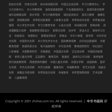
民俗文化网
珍珠文化网
杭州休闲娱乐网
中国企业培训网
学习力教育中心
学
习力训练中心
中小学教育网
温泉旅游度假网
千岛湖旅游风光
旅游风景名胜网
城市品牌建设网
家长学院
学习力教育智库
域名投资知识
意志力教育
健康生
活网
营销策划网
世界民间故事网
小故事大全网
世界休闲文化网
世界童话故
事网
中小学生作文网
学习力教育专家
小说大全网
休闲娱乐网
思维训练
阅
读理解能力培养
家庭教育顶层设计
爱情文化网
玩中学
笑话大王
高效学习方
法
科技前沿
地理知识
股票投资知识
思维谷
中华人物谱
高考季
中外历史
文化网
中国茶文化网
中小学生作文大全
国际教育观察
白手创业致富网
天赋
教育观察
西湖风景文化
电子画册制作
中华武术网
教育趋势研究
科幻选刊
八卦晚报
天赋教育研究
天赋邂逅
中国酒文化网
宝宝成长网
中国民间故事
网
世界儿童文学网
宝岛期刊
教育百科
致富经
演讲与口才训练
高考智库
现代家庭教育网
网络营销传播网
中国儿童文学网
中国文学网
成语辞典
国学
文化网
中华古诗词网
中华大辞典
健康百科
幸福教育网
茶艺文化网
戏曲文
化网
收藏证书查询网
世界民俗文化网
幸福智库
世界营销策划网
艺术启蒙
网
儿童教育网
Copyright © 2001 zhshw.com Inc. All rights reserved. |
中华书画网
版
权所有