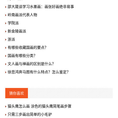
邵大箴谈学习水墨画：画张好画绝非易事
岭南画派代表人物
学院派
新金陵画派
浙派
有哪些收藏国画的要点？
国画有哪些分类？
文人画与禅画的区别是什么？
徐悲鸿奔马图有什么特点？怎么鉴定？
猜你喜欢
猫头鹰怎么画 涂色的猫头鹰简笔画步骤
只需三步画出简单的小毛驴