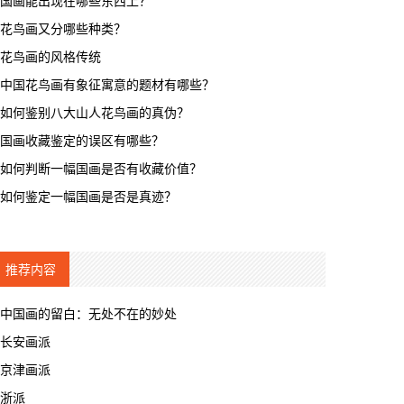
国画能出现在哪些东西上？
花鸟画又分哪些种类？
花鸟画的风格传统
中国花鸟画有象征寓意的题材有哪些？
如何鉴别八大山人花鸟画的真伪？
国画收藏鉴定的误区有哪些？
如何判断一幅国画是否有收藏价值？
如何鉴定一幅国画是否是真迹？
推荐内容
中国画的留白：无处不在的妙处
长安画派
京津画派
浙派