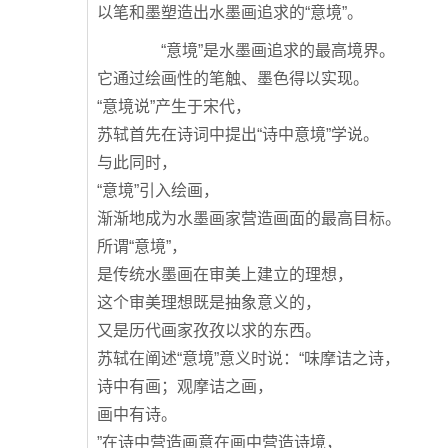
以笔和墨塑造出水墨画追求的“意境”。
“意境”是水墨画追求的最高境界。
它通过绘画性的笔触、墨色得以实现。
“意境说”产生于宋代，
苏轼首先在诗词中提出“诗中意境”学说。
与此同时，
“意境”引入绘画，
渐渐地成为水墨画家营造画面的最高目标。
所谓“意境”，
是传统水墨画在审美上建立的理想，
这个审美理想既是抽象意义的，
又是历代画家孜孜以求的东西。
苏轼在阐述“意境”意义时说：“味摩诘之诗，
诗中有画；观摩诘之画，
画中有诗。
”在诗中营造画意在画中营造诗境，