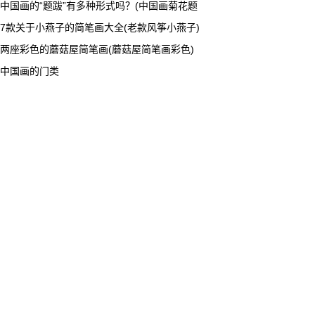
中国画的“题跋”有多种形式吗？(中国画菊花题
7款关于小燕子的简笔画大全(老款风筝小燕子)
两座彩色的蘑菇屋简笔画(蘑菇屋简笔画彩色)
中国画的门类