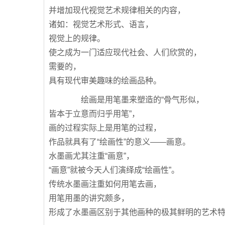
并增加现代视觉艺术规律相关的内容，
诸如：视觉艺术形式、语言，
视觉上的规律。
使之成为一门适应现代社会、人们欣赏的，
需要的，
具有现代审美趣味的绘画品种。
绘画是用笔墨来塑造的“骨气形似，
皆本于立意而归乎用笔”，
画的过程实际上是用笔的过程，
作品就具有了“绘画性”的意义——画意。
水墨画尤其注重“画意”，
“画意”就被今天人们演绎成“绘画性”。
传统水墨画注重如何用笔去画，
用笔用墨的讲究颇多，
形成了水墨画区别于其他画种的极其鲜明的艺术