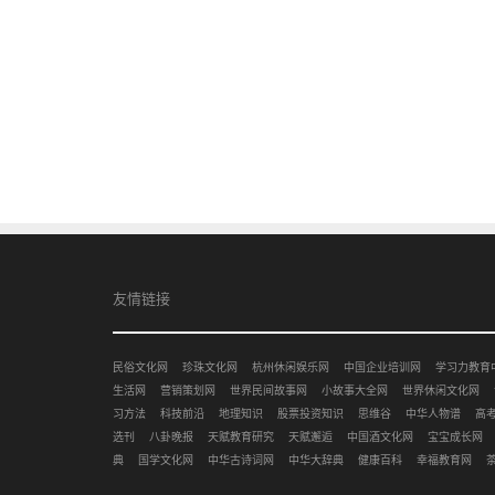
友情链接
民俗文化网
珍珠文化网
杭州休闲娱乐网
中国企业培训网
学习力教育
生活网
营销策划网
世界民间故事网
小故事大全网
世界休闲文化网
习方法
科技前沿
地理知识
股票投资知识
思维谷
中华人物谱
高
选刊
八卦晚报
天赋教育研究
天赋邂逅
中国酒文化网
宝宝成长网
典
国学文化网
中华古诗词网
中华大辞典
健康百科
幸福教育网