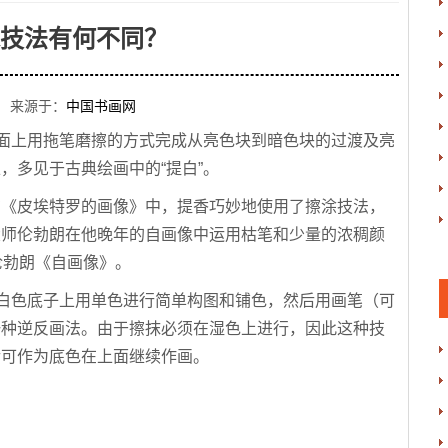
技法有何不同？
 来源于：
中国书画网
色面上用拖笔磨擦的方式完成从亮色块到暗色块的过渡及亮
，多见于古典绘画中的“提白”。
在《皮埃特罗的画像》中，提香巧妙地使用了擦涂技法，
大师伦勃朗在他晚年的自画像中运用枯笔和少量的浓稠颜
伦勃朗《自画像》。
在白色底子上用单色进行简单构图和铺色，然后用画笔（可
一种逆反画法。由于擦抹必须在湿色上进行，因此这种技
后可作为底色在上面继续作画。