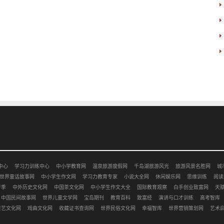
中心
学习力训练中心
中小学教育网
温泉旅游度假网
千岛湖旅游风光
旅游风景名胜网
城
世界童话故事网
中小学生作文网
学习力教育专家
小说大全网
休闲娱乐网
思维训练
阅读
考季
中外历史文化网
中国茶文化网
中小学生作文大全
国际教育观察
白手创业致富网
天
中国民间故事网
世界儿童文学网
宝岛期刊
教育百科
致富经
演讲与口才训练
高考智库
茶艺文化网
戏曲文化网
收藏证书查询网
世界民俗文化网
幸福智库
世界营销策划网
艺术