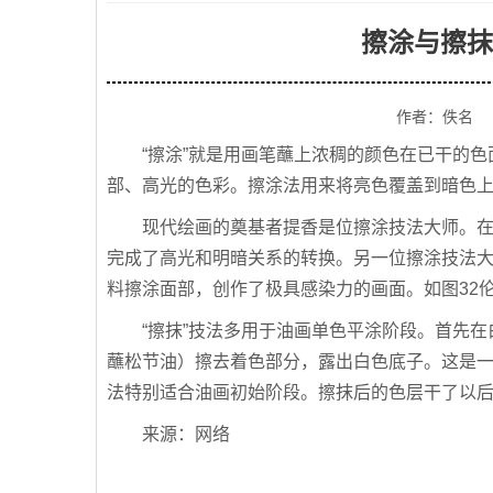
擦涂与擦抹
作者：佚名
“擦涂”就是用画笔蘸上浓稠的颜色在已干的
部、高光的色彩。擦涂法用来将亮色覆盖到暗色上
现代绘画的奠基者提香是位擦涂技法大师。
完成了高光和明暗关系的转换。另一位擦涂技法
料擦涂面部，创作了极具感染力的画面。如图32
“擦抹”技法多用于油画单色平涂阶段。首先
蘸松节油）擦去着色部分，露出白色底子。这是
法特别适合油画初始阶段。擦抹后的色层干了以
来源：网络