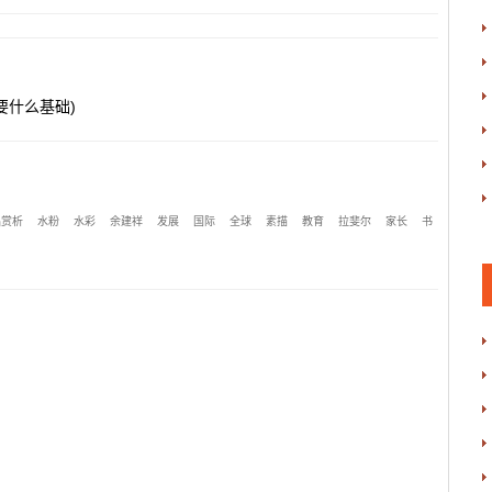
要什么基础)
品赏析
水粉
水彩
余建祥
发展
国际
全球
素描
教育
拉斐尔
家长
书