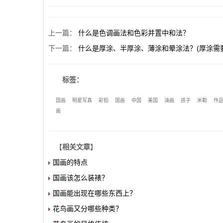
上一篇
：
什么是色调画法和色彩并置中和法？
下一篇
：
什么是厚涂、半厚涂、薄涂和晕涂法？(厚涂需
标签：
国画
明星写真
彩铅
国画
中国
美国
油画
孩子
米勒
作
画
【
相关文章
】
国画的特点
国画该怎么装裱？
国画能出现在哪些东西上？
花鸟画又分哪些种类？