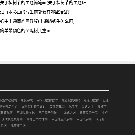
关于植树节的主题简笔画(关于植树节的主题班
进行水彩画的写生前都要有哪些准备？
奶牛卡通简笔画教程(卡通版奶牛怎么画)
简单带颜色的圣诞树儿童画
市品牌建设网
家长学院
学习力教育智库
域名投资知识
意志力教育
健康
理解能力培养
家庭教育顶层设计
爱情文化网
玩中学
笑话大王
高效学
赋教育观察
西湖风景文化
电子画册制作
中华武术网
教育趋势研究
科幻
现代家庭教育网
网络营销传播网
中国儿童文学网
中国文学网
成语辞
启蒙网
儿童教育网