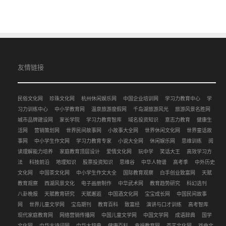
友情链接
民俗文化网
珍珠文化网
杭州休闲娱乐网
中国企业培训网
学习力教育中心
学
习力训练中心
中小学教育网
温泉旅游度假网
千岛湖旅游风光
旅游风景名胜网
城市品牌建设网
家长学院
学习力教育智库
域名投资知识
意志力教育
健康生
活网
营销策划网
世界民间故事网
小故事大全网
世界休闲文化网
世界童话故
事网
中小学生作文网
学习力教育专家
小说大全网
休闲娱乐网
思维训练
阅
读理解能力培养
家庭教育顶层设计
爱情文化网
玩中学
笑话大王
高效学习方
法
科技前沿
地理知识
股票投资知识
思维谷
中华人物谱
高考季
中外历史
文化网
中国茶文化网
中小学生作文大全
国际教育观察
白手创业致富网
天赋
教育观察
西湖风景文化
电子画册制作
中华武术网
教育趋势研究
科幻选刊
八卦晚报
天赋教育研究
天赋邂逅
中国酒文化网
宝宝成长网
中国民间故事
网
世界儿童文学网
宝岛期刊
教育百科
致富经
演讲与口才训练
高考智库
现代家庭教育网
网络营销传播网
中国儿童文学网
中国文学网
成语辞典
国学
文化网
中华古诗词网
中华大辞典
健康百科
幸福教育网
茶艺文化网
戏曲文