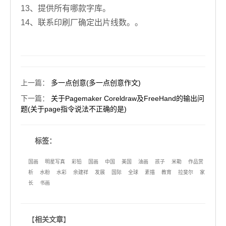
13、提供所有哪款字库。
14、联系印刷厂确定出片线数。。
上一篇
：
多一点创意(多一点创意作文)
下一篇
：
关于Pagemaker Coreldraw及FreeHand的输出问
题(关于page指令说法不正确的是)
标签：
国画
明星写真
彩铅
国画
中国
美国
油画
孩子
米勒
作品赏
析
水粉
水彩
余建祥
发展
国际
全球
素描
教育
拉斐尔
家
长
书画
【
相关文章
】