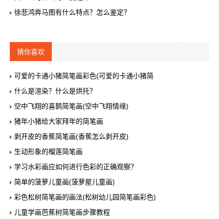
徐悲鸿奔马图有什么特点？怎么鉴定？
猜你喜欢
可爱的卡通小猪简笔画彩色(可爱的卡通小猪简
什么是渲染？什么是烘托？
空中飞翔的喜鹊简笔画(空中飞翔情缘)
猪年小猪给大家拜年的简笔画
剥开皮的香蕉简笔画(香蕉怎么剥开皮)
生动形象的榴莲简笔画
学习水彩画应如何进行色彩的正确观察？
简单的菠萝儿童画(菠萝屋儿童画)
彩色松树简笔画的画法(松树幼儿园简笔画彩色)
儿童学画芭蕉树简笔画步骤教程