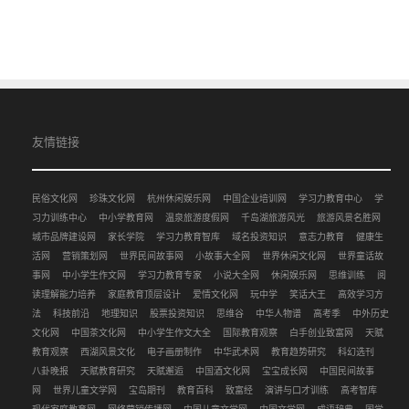
友情链接
民俗文化网
珍珠文化网
杭州休闲娱乐网
中国企业培训网
学习力教育中心
学
习力训练中心
中小学教育网
温泉旅游度假网
千岛湖旅游风光
旅游风景名胜网
城市品牌建设网
家长学院
学习力教育智库
域名投资知识
意志力教育
健康生
活网
营销策划网
世界民间故事网
小故事大全网
世界休闲文化网
世界童话故
事网
中小学生作文网
学习力教育专家
小说大全网
休闲娱乐网
思维训练
阅
读理解能力培养
家庭教育顶层设计
爱情文化网
玩中学
笑话大王
高效学习方
法
科技前沿
地理知识
股票投资知识
思维谷
中华人物谱
高考季
中外历史
文化网
中国茶文化网
中小学生作文大全
国际教育观察
白手创业致富网
天赋
教育观察
西湖风景文化
电子画册制作
中华武术网
教育趋势研究
科幻选刊
八卦晚报
天赋教育研究
天赋邂逅
中国酒文化网
宝宝成长网
中国民间故事
网
世界儿童文学网
宝岛期刊
教育百科
致富经
演讲与口才训练
高考智库