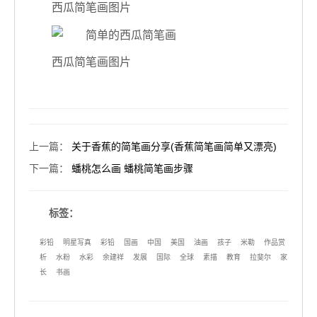
西瓜简笔画图片
西瓜简笔画图片
上一篇
：
关于香蕉的简笔画分享(香蕉简笔画简单又漂亮)
下一篇
：
蟠桃怎么画 蟠桃简笔画步骤
标签：
彩铅
明星写真
彩铅
国画
中国
美国
油画
孩子
米勒
作品赏
析
水粉
水彩
余建祥
发展
国际
全球
素描
教育
拉斐尔
家
长
书画